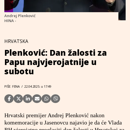
Andrej Plenković
HINA -
HRVATSKA
Plenković: Dan žalosti za
Papu najvjerojatnije u
subotu
PIŠE: FENA
/
22.04.2025. u 17:49
Hrvatski premijer Andrej Plenković nakon
komemoracije u Jasenovcu najavio je da će Vlada
RH vjerojatno proglasiti dan žalosti u Hrvatskoj za