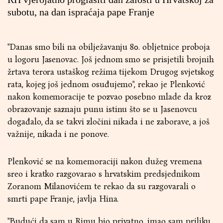
subotu, na dan ispraćaja pape Franje
"Danas smo bili na obilježavanju 80. obljetnice proboja
u logoru Jasenovac. Još jednom smo se prisjetili brojnih
žrtava terora ustaškog režima tijekom Drugog svjetskog
rata, kojeg još jednom osuđujemo", rekao je Plenković
nakon komemoracije te pozvao posebno mlade da kroz
obrazovanje saznaju punu istinu što se u Jasenovcu
događalo, da se takvi zločini nikada i ne zaborave, a još
važnije, nikada i ne ponove.
Plenković se na komemoraciji nakon dužeg vremena
sreo i kratko razgovarao s hrvatskim predsjednikom
Zoranom Milanovićem te rekao da su razgovarali o
smrti pape Franje, javlja Hina.
"Budući da sam u Rimu bio privatno, imao sam priliku