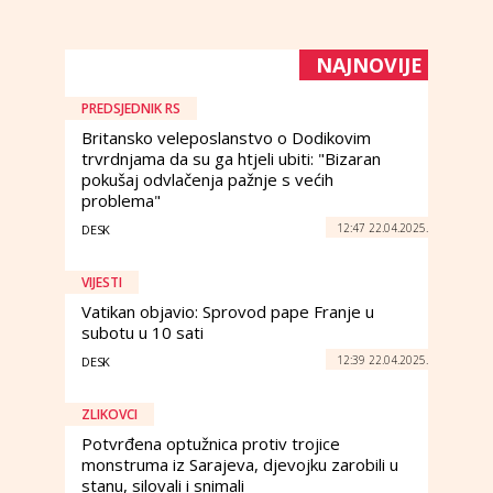
NAJNOVIJE
PREDSJEDNIK RS
Britansko veleposlanstvo o Dodikovim
trvrdnjama da su ga htjeli ubiti: "Bizaran
pokušaj odvlačenja pažnje s većih
problema"
12:47 22.04.2025.
DESK
VIJESTI
Vatikan objavio: Sprovod pape Franje u
subotu u 10 sati
12:39 22.04.2025.
DESK
ZLIKOVCI
Potvrđena optužnica protiv trojice
monstruma iz Sarajeva, djevojku zarobili u
stanu, silovali i snimali