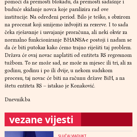
pomoći da premosti blokadu, da premosti sadašnje i
buduće skidanje novca koje paralizira rad ove
institucije. Na određeni period. Bilo je teško, s obzirom
na procenat koji smijemo izdvojiti za rezerve. I to sada
čeka rješavanje i usvajanje proračuna, ali neki okvir za
normalno funkcioniranje BHANSA-e postoji i nadam se
da će biti putokaz kako ćemo trajno riješiti taj problem.
Država će ovaj novac naplatiti od entiteta RS regresnom
tužbom. To ne može sad, ne može za mjesec ili tri, ali za
godinu, godinu i po ili dvije, u nekom sudskom
procesu, taj novac će biti na računu države BiH, a na
štetu entiteta RS – istakao je Konaković.
Dnevnik.ba
vezane vijesti
SLUČAJ VIADUKT