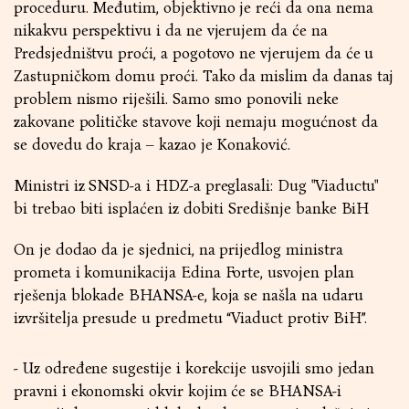
proceduru. Međutim, objektivno je reći da ona nema
nikakvu perspektivu i da ne vjerujem da će na
Predsjedništvu proći, a pogotovo ne vjerujem da će u
Zastupničkom domu proći. Tako da mislim da danas taj
problem nismo riješili. Samo smo ponovili neke
zakovane političke stavove koji nemaju mogućnost da
se dovedu do kraja – kazao je Konaković.
Ministri iz SNSD-a i HDZ-a preglasali: Dug "Viaductu"
bi trebao biti isplaćen iz dobiti Središnje banke BiH
On je dodao da je sjednici, na prijedlog ministra
prometa i komunikacija Edina Forte, usvojen plan
rješenja blokade BHANSA-e, koja se našla na udaru
izvršitelja presude u predmetu “Viaduct protiv BiH”.
- Uz određene sugestije i korekcije usvojili smo jedan
pravni i ekonomski okvir kojim će se BHANSA-i