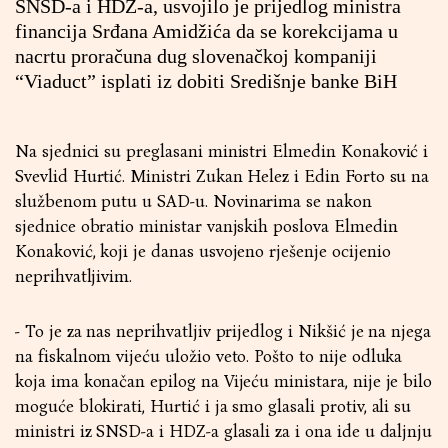
SNSD-a i HDZ-a, usvojilo je prijedlog ministra
financija Srđana Amidžića da se korekcijama u
nacrtu proračuna dug slovenačkoj kompaniji
“Viaduct” isplati iz dobiti Središnje banke BiH
Na sjednici su preglasani ministri Elmedin Konaković i
Svevlid Hurtić. Ministri Zukan Helez i Edin Forto su na
službenom putu u SAD-u. Novinarima se nakon
sjednice obratio ministar vanjskih poslova Elmedin
Konaković, koji je danas usvojeno rješenje ocijenio
neprihvatljivim.
- To je za nas neprihvatljiv prijedlog i Nikšić je na njega
na fiskalnom vijeću uložio veto. Pošto to nije odluka
koja ima konačan epilog na Vijeću ministara, nije je bilo
moguće blokirati, Hurtić i ja smo glasali protiv, ali su
ministri iz SNSD-a i HDZ-a glasali za i ona ide u daljnju