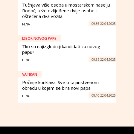
Tučnjava više osoba u mostarskom naselju
Rodoč; teže ozlijeđene dvije osobe i
oštećena dva vozila
09:35 22.04.2025.
FENA
IZBOR NOVOG PAPE
Tko su najizgledniji kandidati za novog
papu?
09:32 22.04.2025.
HINA
VATIKAN
Počinje konklava: Sve o tajanstvenom
obredu u kojem se bira novi papa
08:10 22.04.2025.
HINA