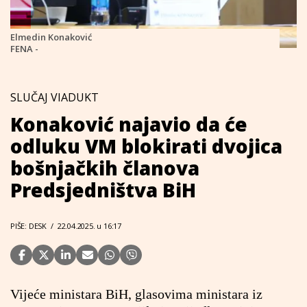
Elmedin Konaković
FENA -
SLUČAJ VIADUKT
Konaković najavio da će
odluku VM blokirati dvojica
bošnjačkih članova
Predsjedništva BiH
PIŠE: DESK
/
22.04.2025. u 16:17
Vijeće ministara BiH, glasovima ministara iz