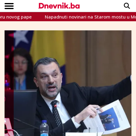
vog pape
Napadnuti novinari na Starom mostu u Mostaru:
Copyright © Dnevnik.ba 2023.
CRNA KRONIKA
INTERVIEW
LIFESTYLE
VIJESTI
SPORT
TEME