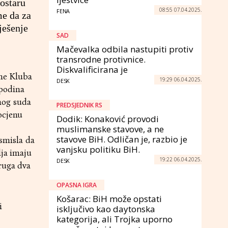
ostaru
08:55 07.04.2025.
FENA
me da za
ješenje
SAD
Mačevalka odbila nastupiti protiv
transrodne protivnice.
Diskvalificirana je
ane Kluba
19:29 06.04.2025.
DESK
spodina
nog suda
PREDSJEDNIK RS
ocjenu
Dodik: Konaković provodi
muslimanske stavove, a ne
stavove BiH. Odličan je, razbio je
smisla da
vanjsku politiku BiH.
lja imaju
19:22 06.04.2025.
DESK
ruga dva
OPASNA IGRA
Košarac: BiH može opstati
i
isključivo kao daytonska
kategorija, ali Trojka uporno