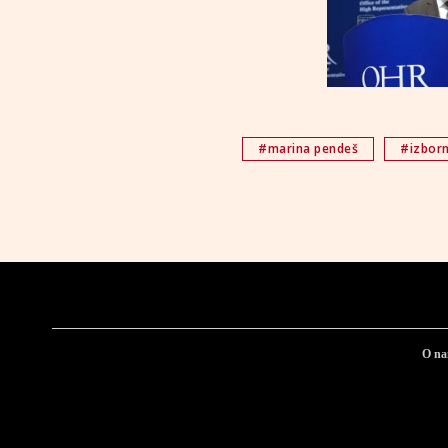
#marina pendeš
#izborn
O n