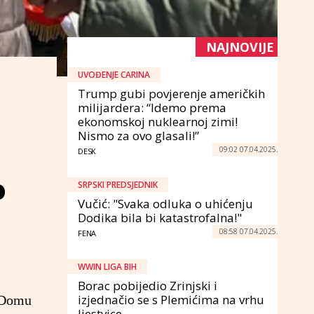
NAJNOVIJE
UVOĐENJE CARINA
Trump gubi povjerenje američkih
milijardera: “Idemo prema
ekonomskoj nuklearnoj zimi!
Nismo za ovo glasali!”
09:02 07.04.2025.
DESK
o
SRPSKI PREDSJEDNIK
Vučić: "Svaka odluka o uhićenju
Dodika bila bi katastrofalna!"
08:58 07.04.2025.
FENA
WWIN LIGA BIH
Borac pobijedio Zrinjski i
izjednačio se s Plemićima na vrhu
u Domu
ljestvice