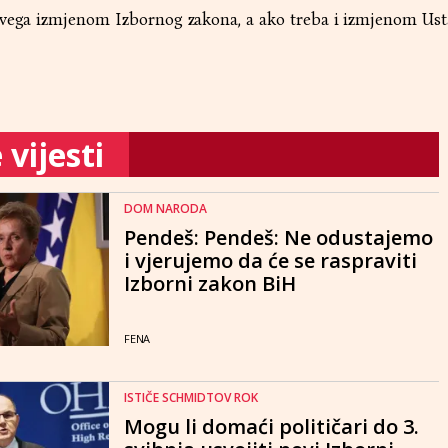
svega izmjenom Izbornog zakona, a ako treba i izmjenom Ust
vijesti
DOM NARODA
Pendeš: Pendeš: Ne odustajemo
i vjerujemo da će se raspraviti
Izborni zakon BiH
FENA
ISTIČE SCHMIDTOV ROK
Mogu li domaći političari do 3.