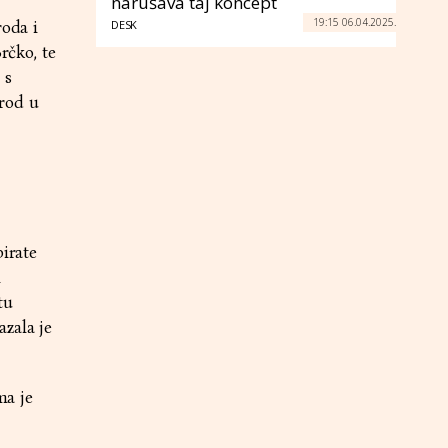
narušava taj koncept
19:15 06.04.2025.
roda i
DESK
rčko, te
 s
arod u
birate
i
tu
zala je
ma je