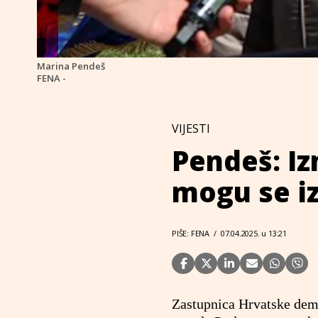
Marina Pendeš
FENA -
VIJESTI
Pendeš: I
mogu se iz
PIŠE: FENA
/
07.04.2025. u 13:21
Zastupnica Hrvatske de