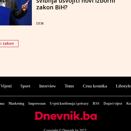
svibnja usvojiti novi Izborni
zakon BiH?
DESK
i zakon
Vijesti
Sport
Interview
Teme
Crna kronika
Lifestyle
ama
Marketing
Impressum
Uvjeti korištenja i privacy
RSS
Dojavi vijest
Ko
Copyright © Dnevnik.ba 2023.