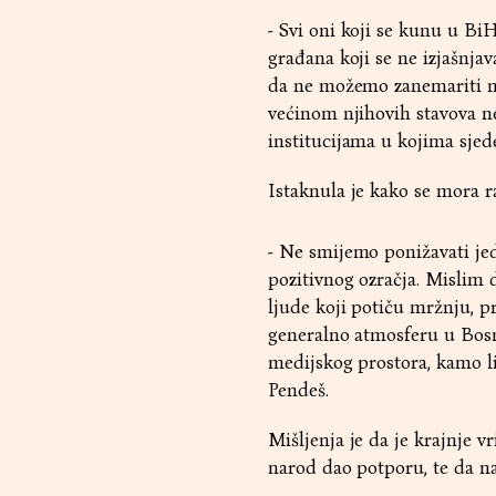
- Svi oni koji se kunu u Bi
građana koji se ne izjašnjav
da ne možemo zanemariti ni 
većinom njihovih stavova n
institucijama u kojima sjede
Istaknula je kako se mora r
- Ne smijemo ponižavati jed
pozitivnog ozračja. Mislim d
ljude koji potiču mržnju, pr
generalno atmosferu u Bosn
medijskog prostora, kamo li
Pendeš.
Mišljenja je da je krajnje v
narod dao potporu, te da na