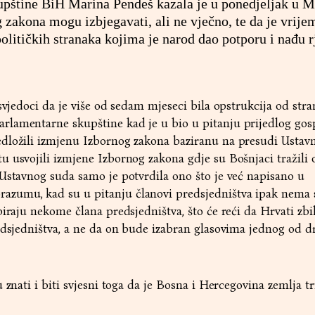
upštine BiH Marina Pendeš kazala je u ponedjeljak u M
zakona mogu izbjegavati, ali ne vječno, te da je vrije
političkih stranaka kojima je narod dao potporu i nađu r
 svjedoci da je više od sedam mjeseci bila opstrukcija od str
lamentarne skupštine kad je u bio u pitanju prijedlog go
dložili izmjenu Izbornog zakona baziranu na presudi Ustav
 usvojili izmjene Izbornog zakona gdje su Bošnjaci tražili 
Ustavnog suda samo je potvrdila ono što je već napisano u
zumu, kad su u pitanju članovi predsjedništva ipak nema 
biraju nekome člana predsjedništva, što će reći da Hrvati zbi
edsjedništva, a ne da on bude izabran glasovima jednog od d
 znati i biti svjesni toga da je Bosna i Hercegovina zemlja tr