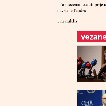
- To možemo uraditi prije 
navela je Pendeš.
Dnevnik.ba
vezane 