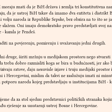
H moraju znati da je BiH država i zemlja tri konstitutivna na
aju, da je ustroj BiH takav da imamo dva entiteta i distrikt B
volju naroda iz Republike Srpske, bez obzira na to što se ja
e slažem. Oni imaju demokratsko pravo predstavljati svoj n
 - kazala je Pendeš.
aditi na povjerenju, pomirenju i uvažavanju jedni drugih.
ni druge, širiti mržnju u medijskom prostoru nego stvarati
a treba dobro razmisliti koga se bira u budućnosti, jer ako 
izivaju ratove, daju nesuvisle izjave i truju medijski prostor 
i i Hercegovini, mislim da takvi ne zaslužuju imati ni minu
 potporu naroda kojeg predstavljaju u institucijama BiH - ka
rijeme da za stol sjednu predstavnici političkih stranaka koji
đu rješenje za unutarnji ustroj Bosne i Hercegovine.