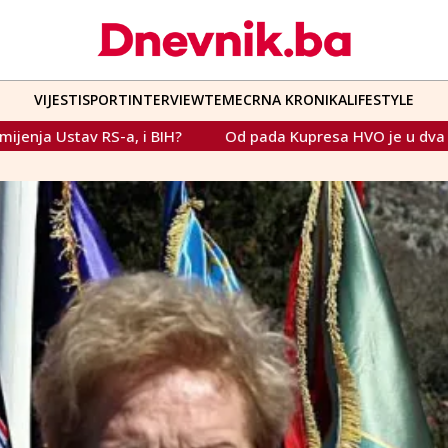
VIJESTI
SPORT
INTERVIEW
TEME
CRNA KRONIKA
LIFESTYLE
Od pada Kupresa HVO je u dva mjeseca postao pobjednička v