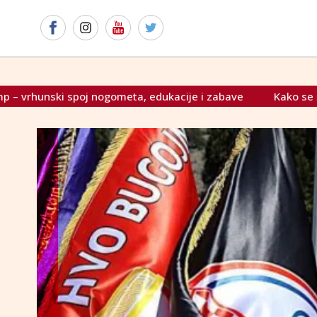
dukacije i zabave
Kako se mijenja Ustav RS-a, i BIH?