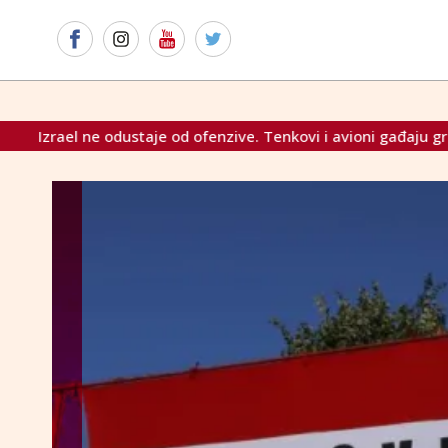
aje od ofenzive. Tenkovi i avioni gađaju grad Gazu
U Most