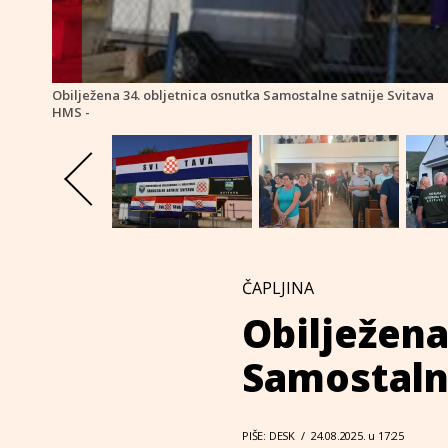
Obilježena 34. obljetnica osnutka Samostalne satnije Svitava
HMS -
ČAPLJINA
Obilježena
Samostalne
PIŠE: DESK
/
24.08.2025. u 17:25