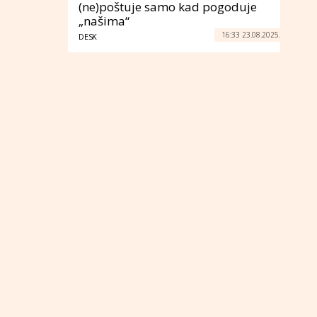
(ne)poštuje samo kad pogoduje
„našima“
16:33 23.08.2025.
DESK