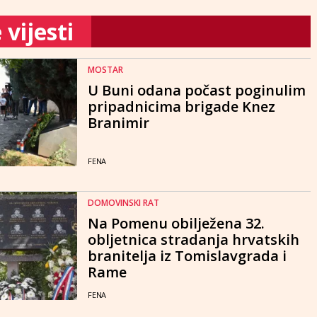
vijesti
MOSTAR
U Buni odana počast poginulim
pripadnicima brigade Knez
Branimir
FENA
DOMOVINSKI RAT
Na Pomenu obilježena 32.
obljetnica stradanja hrvatskih
branitelja iz Tomislavgrada i
Rame
FENA