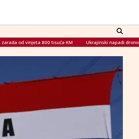
00 tisuća KM
Ukrajinski napadi dronovima izazvali požar u