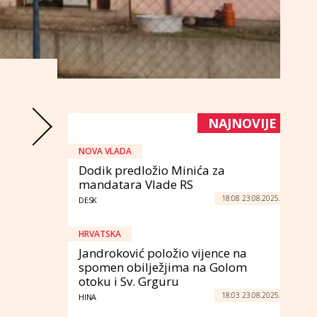
NAJNOVIJE
NOVA VLADA
Dodik predložio Minića za
mandatara Vlade RS
18:08 23.08.2025.
DESK
HRVATSKA
Jandroković položio vijence na
spomen obilježjima na Golom
otoku i Sv. Grguru
18:03 23.08.2025.
HINA