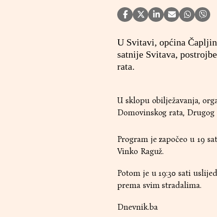
U Svitavi, općina Čapljin
satnije Svitava, postroj
rata.
U sklopu obilježavanja, organ
Domovinskog rata, Drugog s
Program je započeo u 19 sa
Vinko Raguž.
Potom je u 19:30 sati uslijed
prema svim stradalima.
Dnevnik.ba