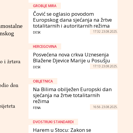
GROBLJE MIRA
Čović se oglasio povodom
Europskog dana sjećanja na žrtve
totalitarnih i autoritarnih režima
Samostalne
17:32 23.08.2025.
inskog
DESK
HERCEGOVINA
Posvećena nova crkva Uznesenja
Blažene Djevice Marije u Posušju
o i žrtava
17:13 23.08.2025.
DESK
OBLJETNICA
vodio don
Na Bilima obilježen Europski dan
sjećanja na žrtve totalitarnih
režima
pijeteta
16:56 23.08.2025.
FENA
DVOSTRUKI STANDARDI
Harem u Stocu: Zakon se