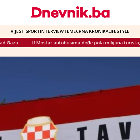
VIJESTI
SPORT
INTERVIEW
TEME
CRNA KRONIKA
LIFESTYLE
ar autobusima dođe pola milijuna turista, zarada od vinjeta 8