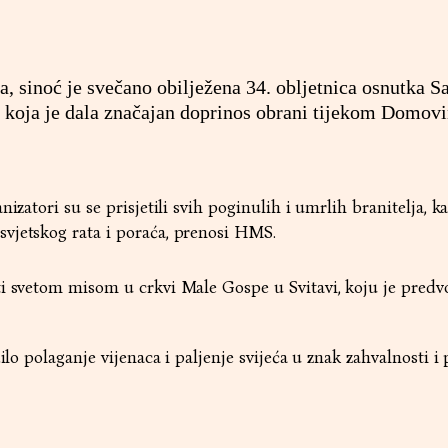
a, sinoć je svečano obilježena 34. obljetnica osnutka 
be koja je dala značajan doprinos obrani tijekom Domov
izatori su se prisjetili svih poginulih i umrlih branitelja, ka
vjetskog rata i poraća, prenosi HMS.
ti svetom misom u crkvi Male Gospe u Svitavi, koju je pred
ilo polaganje vijenaca i paljenje svijeća u znak zahvalnosti i 