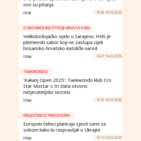
ovo su pitanja
16:36 16.02.2025.
DESK
O KROVNOJ INSTITUCIJI HRVATA U BIH
Velikobošnjačko sijelo u Sarajevu: HNS je
plemenski sabor koji ne zastupa cijeli
bosansko-hrvatsko-katolički narod
16:27 16.02.2025.
FENA
TAEKWONDO
'Kakanj Open 2025': Taekwondo klub Cro
Star Mostar s tri zlata otvorio
natjecateljsku sezonu
16:16 16.02.2025.
FENA
ISKLJUČENI IZ PREGOVORA
Europski čelnici planiraju sjesti sami sa
sobom kako bi raspravljali o Ukrajini
16:14 16.02.2025.
FENA