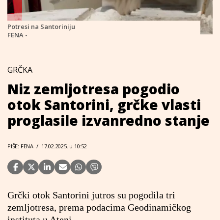
Potresi na Santoriniju
FENA -
GRČKA
Niz zemljotresa pogodio
otok Santorini, grčke vlasti
proglasile izvanredno stanje
PIŠE: FENA
/
17.02.2025. u 10:52
Grčki otok Santorini jutros su pogodila tri
zemljotresa, prema podacima Geodinamičkog
instituta u Ateni.