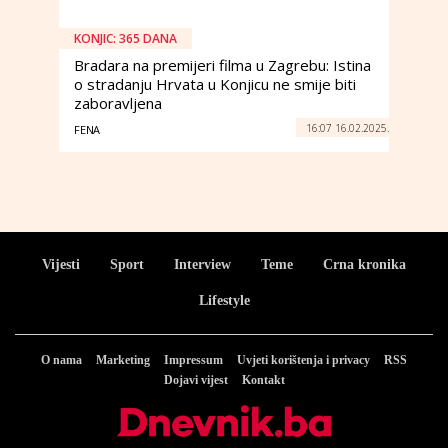
KONJIC: 365 DANA
Bradara na premijeri filma u Zagrebu: Istina
o stradanju Hrvata u Konjicu ne smije biti
zaboravljena
16:07 16.02.2025.
FENA
Vijesti
Sport
Interview
Teme
Crna kronika
Lifestyle
O nama
Marketing
Impressum
Uvjeti korištenja i privacy
RSS
Dojavi vijest
Kontakt