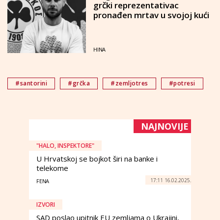
grčki reprezentativac
pronađen mrtav u svojoj kući
HINA
#santorini
#grčka
#zemljotres
#potresi
NAJNOVIJE
"HALO, INSPEKTORE"
U Hrvatskoj se bojkot širi na banke i
telekome
17:11 16.02.2025.
FENA
IZVORI
SAD poslao upitnik EU zemljama o Ukrajini,