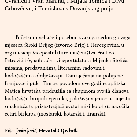
Čvrsnicu i Vran planinu, i Mijata Tomića i Divu
Grbovčevu, i Tomislava s Duvanjskog polja.
Početkom veljače i posebno svakoga sedmog ovoga
mjeseca Široki Brijeg (izvorno Brig) i Hercegovina, u
organicaciji Vicepostulature mučeništva Fra Leo
Petrović i 65 subraće i vicepostulatora Mljenka Stojića,
misama, predavanjima, literarnim radovim i
hodočašćima obilježavaju Dan sjećanja na pobijene
franjevce i puk. Tim se povodom ove godine splitska
Matica hrvatska pridružila sa skupinom svojih članova
hodočašću brojnih vjernika, položivši vijence na mjestu
smaknuća te prisustvujući svetoj misi kojoj su nazočila
četiri biskupa (mostarski, kotarski i tiranski).
Piše:
Josip Jović
,
Hrvatski tjednik