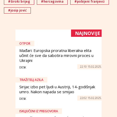
#široki brijeg
#hercegovina
#pobijeni franjevci
#josip jović
NAJNOVIJE
OTPOR
Mađari: Europska proratna liberalna elita
učinit će sve da sabotira mirovni proces u
Ukrajini
22:10 15.02.2025.
DESK
TRAŽITELJ AZILA
Sirijac izbo pet ljudi u Austriji, 14-godišnjak
umro. Nakon napada se smijao
22:02 15.02.2025.
DESK
ISKLJUČENI IZ PREGOVORA