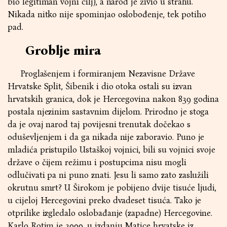
bio legitiman vojni cilj), a narod je živio u strahu.
Nikada nitko nije spominjao oslobođenje, tek potiho
pad.
Groblje mira
Proglašenjem i formiranjem Nezavisne Države
Hrvatske Split, Šibenik i dio otoka ostali su izvan
hrvatskih granica, dok je Hercegovina nakon 839 godina
postala njezinim sastavnim dijelom. Prirodno je stoga
da je ovaj narod taj povijesni trenutak dočekao s
oduševljenjem i da ga nikada nije zaboravio. Puno je
mladića pristupilo Ustaškoj vojnici, bili su vojnici svoje
države o čijem režimu i postupcima nisu mogli
odlučivati pa ni puno znati. Jesu li samo zato zaslužili
okrutnu smrt? U Širokom je pobijeno dvije tisuće ljudi,
u cijeloj Hercegovini preko dvadeset tisuća. Tako je
otprilike izgledalo oslobađanje (zapadne) Hercegovine.
Karlo Rotim je 2000. u izdanju Matice hrvatske iz