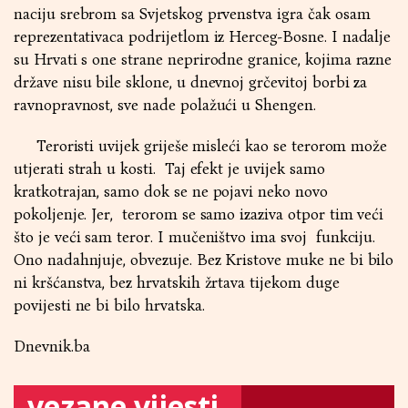
naciju srebrom sa Svjetskog prvenstva igra čak osam
reprezentativaca podrijetlom iz Herceg-Bosne. I nadalje
su Hrvati s one strane neprirodne granice, kojima razne
države nisu bile sklone, u dnevnoj grčevitoj borbi za
ravnopravnost, sve nade polažući u Shengen.
Teroristi uvijek griješe misleći kao se terorom može
utjerati strah u kosti. Taj efekt je uvijek samo
kratkotrajan, samo dok se ne pojavi neko novo
pokoljenje. Jer, terorom se samo izaziva otpor tim veći
što je veći sam teror. I mučeništvo ima svoj funkciju.
Ono nadahnjuje, obvezuje. Bez Kristove muke ne bi bilo
ni kršćanstva, bez hrvatskih žrtava tijekom duge
povijesti ne bi bilo hrvatska.
Dnevnik.ba
vezane vijesti