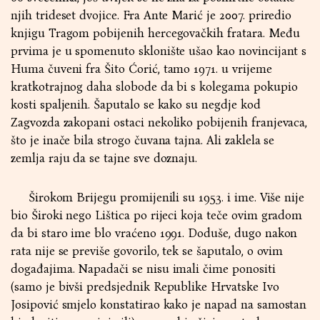
njih trideset dvojice. Fra Ante Marić je 2007. priredio
knjigu Tragom pobijenih hercegovačkih fratara. Među
prvima je u spomenuto sklonište ušao kao novincijant s
Huma čuveni fra Šito Ćorić, tamo 1971. u vrijeme
kratkotrajnog daha slobode da bi s kolegama pokupio
kosti spaljenih. Šaputalo se kako su negdje kod
Zagvozda zakopani ostaci nekoliko pobijenih franjevaca,
što je inače bila strogo čuvana tajna. Ali zaklela se
zemlja raju da se tajne sve doznaju.
Širokom Brijegu promijenili su 1953. i ime. Više nije
bio Široki nego Lištica po rijeci koja teče ovim gradom
da bi staro ime blo vraćeno 1991. Doduše, dugo nakon
rata nije se previše govorilo, tek se šaputalo, o ovim
događajima. Napadači se nisu imali čime ponositi
(samo je bivši predsjednik Republike Hrvatske Ivo
Josipović smjelo konstatirao kako je napad na samostan