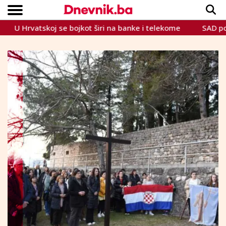
j se bojkot širi na banke i telekome
SAD poslao upitnik E
Copyright © Dnevnik.ba 2023.
CRNA KRONIKA
INTERVIEW
LIFESTYLE
VIJESTI
SPORT
TEME