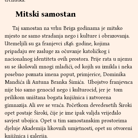
Mitski samostan
Taj samostan na vrhu Briga godinama je mitsko
mjesto ne samo stradanja nego i kulture i obrazovanja.
Utemeljili su ga franjevci 1846. godine, kojima
pripadaju sve zasluge za očuvanje katoličkog i
nacionalnog identiteta ovih prostora. Prije rata u njemu
su se školovali mnogi mladići, od kojih su iznikla i neka
posebno poznata imena poput, primjerice, Dominika
Mandića ili Antuna Branka Šimića. Ubojstvo franjevaca
nije bio samo genocid nego i kulturocid, jer je tom
prilikom uništana bogata knjižnica i zatvorena
gimnazija. Ali sve se vraća. Početkom devedesetih Široki
opet postaje Široki, čije je ime ipak valjda vrijeđalo
savjest ubojica. Opet u tim samostanskim prostorima
djeluje Akademija likovnih umjetnosti, opet su otvoreni
knjižnica i galerija.