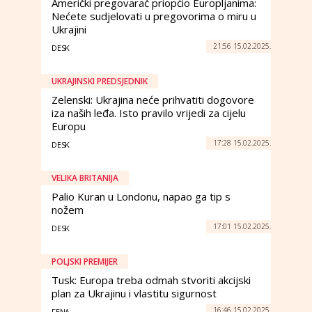
Američki pregovarač priopćio Europljanima:
Nećete sudjelovati u pregovorima o miru u
Ukrajini
21:56 15.02.2025.
DESK
UKRAJINSKI PREDSJEDNIK
Zelenski: Ukrajina neće prihvatiti dogovore
iza naših leđa. Isto pravilo vrijedi za cijelu
Europu
17:28 15.02.2025.
DESK
VELIKA BRITANIJA
Palio Kuran u Londonu, napao ga tip s
nožem
17:01 15.02.2025.
DESK
POLJSKI PREMIJER
Tusk: Europa treba odmah stvoriti akcijski
plan za Ukrajinu i vlastitu sigurnost
16:46 15.02.2025.
FENA