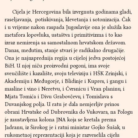
Cijela je Hercegovina bila izvrgnuta godinama gladi,
raseljavanja, potiskivanja, klevetanja i sotonizacija. Čak
i u vrijeme nakon raspada Jugoslavije ona je služila kao
metafora lopovluka, ustaštva i primitivizma i to kao
izraz nemirenja sa samostalnom hrvatskom državom.
Danas, međutim, stanje stvari je radikalno drugačije.
Ona je najnaprednija regija u cijeloj jedva postojećoj
BiH. U njoj niču proizvodni pogoni, ima svoje
sveučilište i kazalište, svoju televiziju i HŠK Zrinjski, i
Akademiju i Međugorje, i Blidinje i Kupres, i gangu i
masline i vino i Neretvu, i Čvrsnicu i Vran planinu, i
Mjata Tomića i Divu Grabovčevu, i Tomislava s
Duvanjskog polja. U ratu je dala nemjerljiv prinos
obrani Hrvatske od Dubrovnika do Vukovara, na Pologu
je zaustavljena kolona JNA koja se kretala prema
Jadranu, iz Širokog je i ratni ministar Gojko Šušak, u
rukometnoj reprezentaciji koja je razveselila cijelu