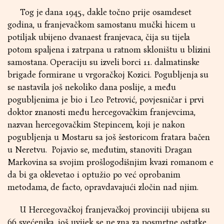
Tog je dana 1945., dakle točno prije osamdeset
godina, u franjevačkom samostanu mučki hicem u
potiljak ubijeno dvanaest franjevaca, čija su tijela
potom spaljena i zatrpana u ratnom skloništu u blizini
samostana. Operaciju su izveli borci 11. dalmatinske
brigade formirane u vrgoračkoj Kozici. Pogubljenja su
se nastavila još nekoliko dana poslije, a među
pogubljenima je bio i Leo Petrović, povjesničar i prvi
doktor znanosti među hercegovačkim franjevcima,
nazvan hercegovačkim Stepincem, koji je nakon
pogubljenja u Mostaru sa još šestoricom fratara bačen
u Neretvu. Pojavio se, međutim, stanoviti Dragan
Markovina sa svojim prošlogodišnjim kvazi romanom e
da bi ga oklevetao i optužio po već oprobanim
metodama, de facto, opravdavajući zločin nad njim.
U Hercegovačkoj franjevačkoj provinciji ubijena su
66 svećenika, još uvijek se ne zna za posmrtne ostatke