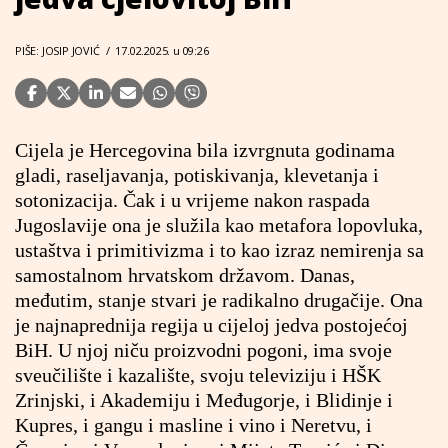
PIŠE: JOSIP JOVIĆ
/
17.02.2025. u 09:26
Cijela je Hercegovina bila izvrgnuta godinama
gladi, raseljavanja, potiskivanja, klevetanja i
sotonizacija. Čak i u vrijeme nakon raspada
Jugoslavije ona je služila kao metafora lopovluka,
ustaštva i primitivizma i to kao izraz nemirenja sa
samostalnom hrvatskom državom. Danas,
međutim, stanje stvari je radikalno drugačije. Ona
je najnaprednija regija u cijeloj jedva postojećoj
BiH. U njoj niču proizvodni pogoni, ima svoje
sveučilište i kazalište, svoju televiziju i HŠK
Zrinjski, i Akademiju i Međugorje, i Blidinje i
Kupres, i gangu i masline i vino i Neretvu, i