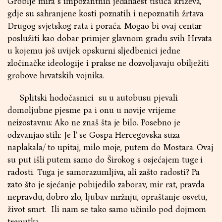
Groblje mira s impozantnih jedanaest tisuća križeva,
gdje su sahranjene kosti poznatih i nepoznatih žrtava
Drugog svjetskog rata i poraća. Mogao bi ovaj centar
poslužiti kao dobar primjer glavnom gradu svih Hrvata
u kojemu još uvijek opskurni sljedbenici jedne
zločinačke ideologije i prakse ne dozvoljavaju obilježiti
grobove hrvatskih vojnika.
Splitski hodočasnici su u autobusu pjevali
domoljubne pjesme pa i onu u novije vrijeme
neizostavnu: Ako ne znaš šta je bilo. Posebno je
odzvanjao stih: Je l' se Gospa Hercegovska suza
naplakala/ to upitaj, milo moje, putem do Mostara. Ovaj
su put išli putem samo do Širokog s osjećajem tuge i
radosti. Tuga je samorazumljiva, ali zašto radosti? Pa
zato što je sjećanje pobijedilo zaborav, mir rat, pravda
nepravdu, dobro zlo, ljubav mržnju, opraštanje osvetu,
život smrt. Ili nam se tako samo učinilo pod dojmom
trenutka.