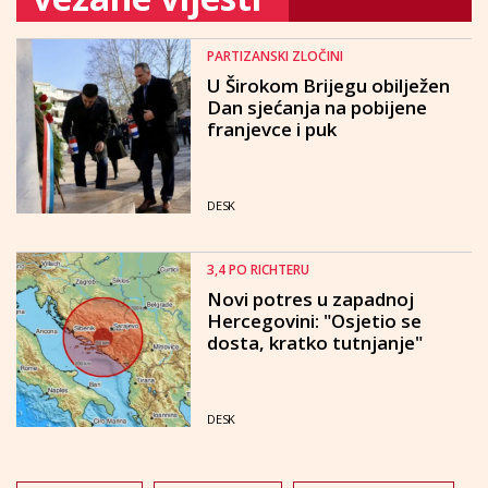
PARTIZANSKI ZLOČINI
U Širokom Brijegu obilježen
Dan sjećanja na pobijene
franjevce i puk
DESK
3,4 PO RICHTERU
Novi potres u zapadnoj
Hercegovini: "Osjetio se
dosta, kratko tutnjanje"
DESK