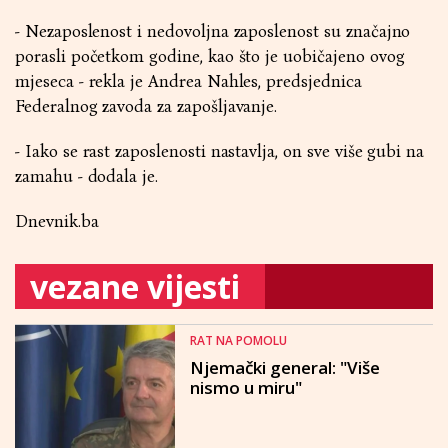
- Nezaposlenost i nedovoljna zaposlenost su značajno
porasli početkom godine, kao što je uobičajeno ovog
mjeseca - rekla je Andrea Nahles, predsjednica
Federalnog zavoda za zapošljavanje.
- Iako se rast zaposlenosti nastavlja, on sve više gubi na
zamahu - dodala je.
Dnevnik.ba
vezane vijesti
RAT NA POMOLU
Njemački general: "Više
nismo u miru"