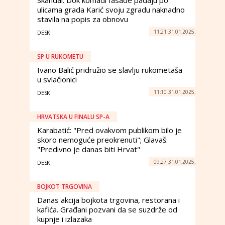
Skandal: Dok komadi fasade padaju po
ulicama grada Karić svoju zgradu naknadno
stavila na popis za obnovu
11:21 31.01.2025.
DESK
SP U RUKOMETU
Ivano Balić pridružio se slavlju rukometaša
u svlačionici
11:10 31.01.2025.
DESK
HRVATSKA U FINALU SP-A
Karabatić: "Pred ovakvom publikom bilo je
skoro nemoguće preokrenuti"; Glavaš:
"Predivno je danas biti Hrvat"
09:27 31.01.2025.
DESK
BOJKOT TRGOVINA
Danas akcija bojkota trgovina, restorana i
kafića. Građani pozvani da se suzdrže od
kupnje i izlazaka