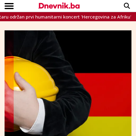
ržan prvi humanitarni koncert 'Hercegovina za Afriku'
P
Copyright © Dnevnik.ba 2023.
CRNA KRONIKA
INTERVIEW
LIFESTYLE
VIJESTI
SPORT
TEME