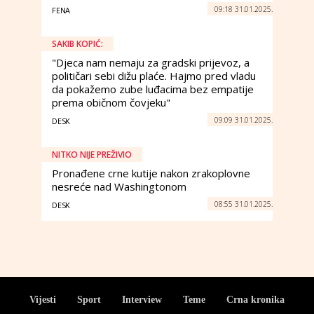
09:18 31.01.2025.
FENA
SAKIB KOPIĆ:
"Djeca nam nemaju za gradski prijevoz, a
političari sebi dižu plaće. Hajmo pred vladu
da pokažemo zube luđacima bez empatije
prema običnom čovjeku"
09:09 31.01.2025.
DESK
NITKO NIJE PREŽIVIO
Pronađene crne kutije nakon zrakoplovne
nesreće nad Washingtonom
08:55 31.01.2025.
DESK
Vijesti
Sport
Interview
Teme
Crna kronika