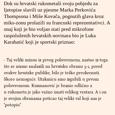
Dok su hrvatski rukometaši svoju pobjedu za
ljetopise slavili uz pjesme Marka Perkovića
Thompsona i Miše Kovača, pognutih glava kroz
miks-zonu prolazili su francuski reprezentativci. A
onaj koji je bio voljan stati pred mikrofone
raspoloženih hrvatskih novinara bio je Luka
Karabatić koji je sportski priznao:
- Taj veliki minus iz prvog poluvremena, nastao iz toga
što se nismo snalazili na hrvatsku obranu 5-1, pored
ovakve hrvatske publike, bilo je teško preokrenuti.
Skoro nemoguće. Utakmicu smo izgubili u prvom
poluvremenu. Kuzmanović je branio odlično a
u rukometu je jako važno imati velikog vratara. A i on
je svojim obranama poticao taj veliki val koji nas je
"potopio".