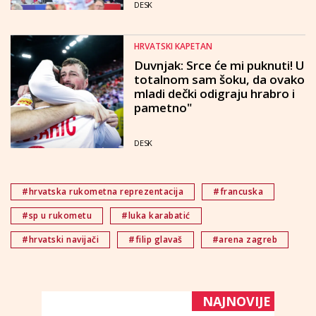
DESK
HRVATSKI KAPETAN
Duvnjak: Srce će mi puknuti! U
totalnom sam šoku, da ovako
mladi dečki odigraju hrabro i
pametno"
DESK
#hrvatska rukometna reprezentacija
#francuska
#sp u rukometu
#luka karabatić
#hrvatski navijači
#filip glavaš
#arena zagreb
NAJNOVIJE