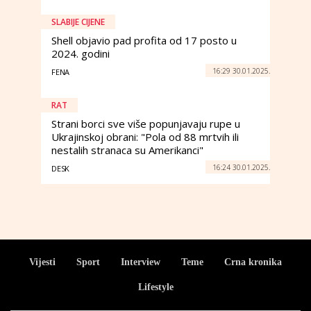
SLABIJE CIJENE
Shell objavio pad profita od 17 posto u
2024. godini
16:29 30.01.2025.
FENA
RAT
Strani borci sve više popunjavaju rupe u
Ukrajinskoj obrani: "Pola od 88 mrtvih ili
nestalih stranaca su Amerikanci"
16:24 30.01.2025.
DESK
Vijesti
Sport
Interview
Teme
Crna kronika
Lifestyle