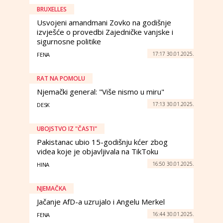
BRUXELLES
Usvojeni amandmani Zovko na godišnje
izvješće o provedbi Zajedničke vanjske i
sigurnosne politike
17:17 30.01.2025.
FENA
RAT NA POMOLU
Njemački general: "Više nismo u miru"
17:13 30.01.2025.
DESK
UBOJSTVO IZ "ČASTI"
Pakistanac ubio 15-godišnju kćer zbog
videa koje je objavljivala na TikToku
16:50 30.01.2025.
HINA
NJEMAČKA
Jačanje AfD-a uzrujalo i Angelu Merkel
16:44 30.01.2025.
FENA