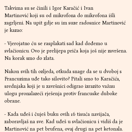
Takvima su se činili i Igor Karačić i Ivan
Martinović koji su od mikrofona do mikrofona išli
zagrljeni. Na upit gdje su im suze radosnice Martinović
je kazao:
- Vjerojatno ću se rasplakati sad kad dođemo u
svlačionicu. Ovo je prelijepa priča koja još nije završena.
Na korak smo do zlata.
Nakon svih tih ozljeda, otkuda snage da se u dvoboj s
Francuzima uđe tako silovito? Pitali smo to Karačića,
srednjaka koji je u završnici odigrao izrazito važnu
ulogu pronalazeći rješenja protiv francuske duboke
obrane.
- Kada uđeš i čuješ buku ovih 16 tisuća navijača,
zaboravljaš na sve. Kad uđeš u svlačionicu i vidiš da je
Martinović na pet brufena, ovaj drugi na pet ketonala.