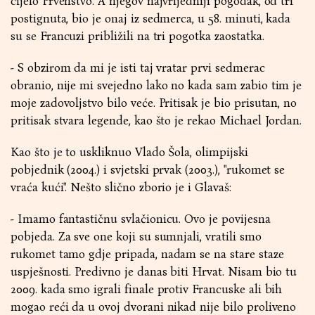
cijelo Prvenstvo. A njegov najvrijedniji pogodak, od tri
postignuta, bio je onaj iz sedmerca, u 58. minuti, kada
su se Francuzi približili na tri pogotka zaostatka.
- S obzirom da mi je isti taj vratar prvi sedmerac
obranio, nije mi svejedno lako no kada sam zabio tim je
moje zadovoljstvo bilo veće. Pritisak je bio prisutan, no
pritisak stvara legende, kao što je rekao Michael Jordan.
Kao što je to uskliknuo Vlado Šola, olimpijski
pobjednik (2004.) i svjetski prvak (2003.), "rukomet se
vraća kući". Nešto slično zborio je i Glavaš:
- Imamo fantastičnu svlačionicu. Ovo je povijesna
pobjeda. Za sve one koji su sumnjali, vratili smo
rukomet tamo gdje pripada, nadam se na stare staze
uspješnosti. Predivno je danas biti Hrvat. Nisam bio tu
2009. kada smo igrali finale protiv Francuske ali bih
mogao reći da u ovoj dvorani nikad nije bilo proliveno