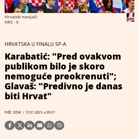
Hrvatski navijači
HRS - X
HRVATSKA U FINALU SP-A
Karabatić: "Pred ovakvom
publikom bilo je skoro
nemoguće preokrenuti";
Glavaš: "Predivno je danas
biti Hrvat"
PIŠE: DESK
/
31.01.2025. u 09:27