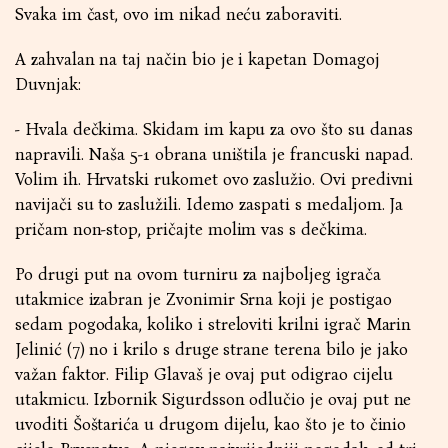
Svaka im čast, ovo im nikad neću zaboraviti.
A zahvalan na taj način bio je i kapetan Domagoj
Duvnjak:
- Hvala dečkima. Skidam im kapu za ovo što su danas
napravili. Naša 5-1 obrana uništila je francuski napad.
Volim ih. Hrvatski rukomet ovo zaslužio. Ovi predivni
navijači su to zaslužili. Idemo zaspati s medaljom. Ja
pričam non-stop, pričajte molim vas s dečkima.
Po drugi put na ovom turniru za najboljeg igrača
utakmice izabran je Zvonimir Srna koji je postigao
sedam pogodaka, koliko i streloviti krilni igrač Marin
Jelinić (7) no i krilo s druge strane terena bilo je jako
važan faktor. Filip Glavaš je ovaj put odigrao cijelu
utakmicu. Izbornik Sigurdsson odlučio je ovaj put ne
uvoditi Šoštarića u drugom dijelu, kao što je to činio