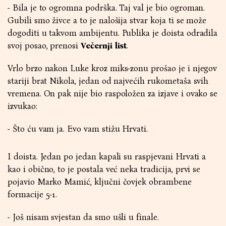
- Bila je to ogromna podrška. Taj val je bio ogroman.
Gubili smo živce a to je nalošija stvar koja ti se može
dogoditi u takvom ambijentu. Publika je doista odradila
svoj posao, prenosi
Večernji list
.
Vrlo brzo nakon Luke kroz miks-zonu prošao je i njegov
stariji brat Nikola, jedan od najvećih rukometaša svih
vremena. On pak nije bio raspoložen za izjave i ovako se
izvukao:
- Što ću vam ja. Evo vam stižu Hrvati.
I doista. Jedan po jedan kapali su raspjevani Hrvati a
kao i obično, to je postala već neka tradicija, prvi se
pojavio Marko Mamić, ključni čovjek obrambene
formacije 5-1.
- Još nisam svjestan da smo ušli u finale.