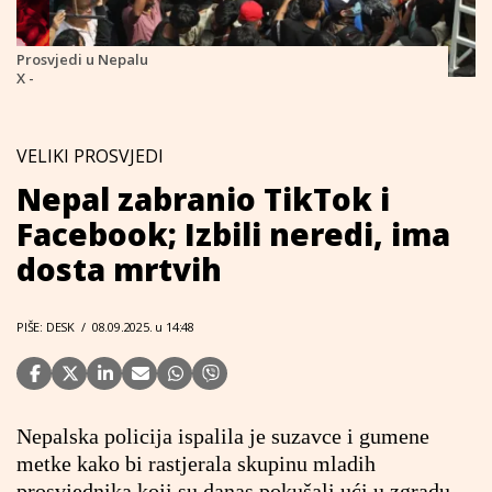
Prosvjedi u Nepalu
X -
VELIKI PROSVJEDI
Nepal zabranio TikTok i
Facebook; Izbili neredi, ima
dosta mrtvih
PIŠE: DESK
/
08.09.2025. u 14:48
Nepalska policija ispalila je suzavce i gumene
metke kako bi rastjerala skupinu mladih
prosvjednika koji su danas pokušali ući u zgradu