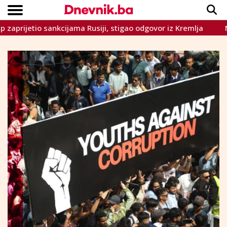
tio sankcijama Rusiji, stigao odgovor iz Kremlja
Napad u 
Copyright © Dnevnik.ba 2023.
CRNA KRONIKA
INTERVIEW
LIFESTYLE
VIJESTI
SPORT
TEME