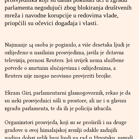
parlamenta negodujući zbog blokiranja društvenih
mreža i navodne korupcije u redovima vlade,
priopćili su očevici događaja i vlasti.
Najmanje 14 osoba je poginulo, a više desetaka ljudi je
ozlijeđeno u nasilnim prosvjedima, javila je državna
televizija, prenosi Reuters. Još uvijek nema službene
potvrde o smrtnim slučajevima i ozlijeđenima, a
Reuters nije mogao neovisno provjeriti brojke.
Ekram Giri, parlamentarni glasnogovornik, rekao je da
su neki prosvjednici ušli u prostore, ali ne i u glavnu
zgradu parlamenta, te da ih je policija izbacila.
Organizatori prosvjeda, koji su se proširili i na druge
gradove u ovoj himalajskoj zemlji odakle zadnjih
godina dolazi velik broj ljudi na rad u Hrvatsku, nazvali