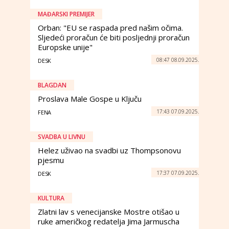
MAĐARSKI PREMIJER
Orban: "EU se raspada pred našim očima.
Sljedeći proračun će biti posljednji proračun
Europske unije"
08:47 08.09.2025.
DESK
BLAGDAN
Proslava Male Gospe u Ključu
17:43 07.09.2025.
FENA
SVADBA U LIVNU
Helez uživao na svadbi uz Thompsonovu
pjesmu
17:37 07.09.2025.
DESK
KULTURA
Zlatni lav s venecijanske Mostre otišao u
ruke američkog redatelja Jima Jarmuscha