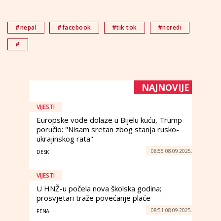
#nepal
#facebook
#tik tok
#neredi
#
NAJNOVIJE
VIJESTI
Europske vođe dolaze u Bijelu kuću, Trump
poručio: "Nisam sretan zbog stanja rusko-
ukrajinskog rata"
08:55 08.09.2025.
DESK
VIJESTI
U HNŽ-u počela nova školska godina;
prosvjetari traže povećanje plaće
08:51 08.09.2025.
FENA