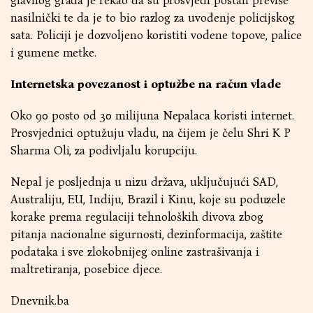
glavnog grada je rekao da su prosvjedi postali previše
nasilnički te da je to bio razlog za uvođenje policijskog
sata. Policiji je dozvoljeno koristiti vodene topove, palice
i gumene metke.
Internetska povezanost i optužbe na račun vlade
Oko 90 posto od 30 milijuna Nepalaca koristi internet.
Prosvjednici optužuju vladu, na čijem je čelu Shri K P
Sharma Oli, za podivljalu korupciju.
Nepal je posljednja u nizu država, uključujući SAD,
Australiju, EU, Indiju, Brazil i Kinu, koje su poduzele
korake prema regulaciji tehnoloških divova zbog
pitanja nacionalne sigurnosti, dezinformacija, zaštite
podataka i sve zlokobnijeg online zastrašivanja i
maltretiranja, posebice djece.
Dnevnik.ba