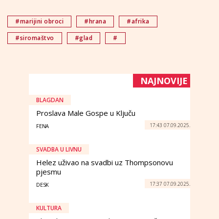
#marijini obroci
#hrana
#afrika
#siromaštvo
#glad
#
NAJNOVIJE
BLAGDAN
Proslava Male Gospe u Ključu
17:43 07.09.2025.
FENA
SVADBA U LIVNU
Helez uživao na svadbi uz Thompsonovu
pjesmu
17:37 07.09.2025.
DESK
KULTURA