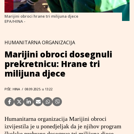
Marijini obroci hrane tri milijuna djece
EPA/HINA -
HUMANITARNA ORGANIZACIJA
Marijini obroci dosegnuli
prekretnicu: Hrane tri
milijuna djece
PIŠE: HINA
/
08.09.2025. u 13:22
Humanitarna organizacija Marijini obroci
izvijestila je u ponedjeljak da je njihov program
školske prehrane dosegnuo tri milijuna djece