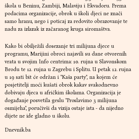
škola u Beninu, Zambiji, Malaviju i Ekvadoru. Prema
podacima organizacije, obrok u školi djeci ne znači
samo hranu, nego i poticaj za redovito obrazovanje te
nadu za izlazak iz začaranog kruga siromaštva.
Kako bi obilježili dosezanje tri milijuna djece u
programu, Marijini obroci najavili su dane otvorenih
vrata u svojim Info centrima: 10. rujna u Slavonskom
Brodu te 12. rujna u Zagrebu i Splitu. U petak 12. rujna
u 19 sati bit će održan i "Kaša party", na kojem će
posjetitelji moći kušati obrok kakav svakodnevno
dobivaju djeca u afričkim školama. Organizacija je
događanje posvetila geslu "Proslavimo 3 milijuna
osmijeha", poručivši da vizija ostaje ista - da nijedno
dijete ne ide gladno u školu.
Dnevnik.ba