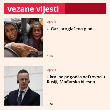
vezane vijesti
VIJESTI
U Gazi proglašena glad
HINA
VIJESTI
Ukrajina pogodila naftovod u
Rusiji, Mađarska bijesna
DESK