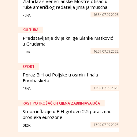
Zlatni lav s venecijanske Mostre otišao u
ruke američkog redatelja Jima Jarmuscha
16:54 07.09.2025.
FENA
KULTURA
Predstavljanje dvije knjige Blanke Matković
u Grudama
16:37 07.09.2025.
FENA
SPORT
Poraz BiH od Poljske u osmini finala
Eurobasketa
13:39 07.09.2025.
FENA
RAST POTROŠAČKIH CIJENA ZABRINJAVAJUĆA
Stopa inflacije u BiH gotovo 2,5 puta iznad
prosjeka eurozone
13:02 07.09.2025.
DESK