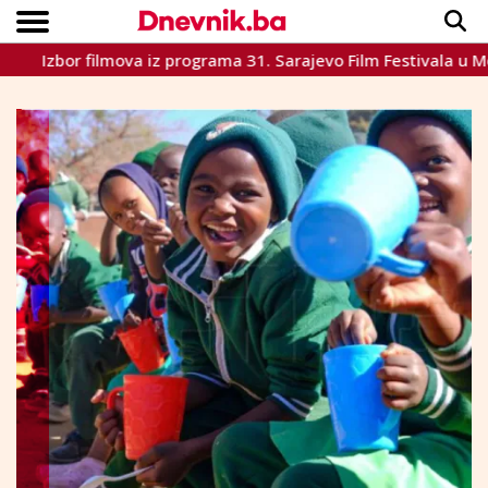
bor filmova iz programa 31. Sarajevo Film Festivala u Mostaru
Copyright © Dnevnik.ba 2023.
CRNA KRONIKA
INTERVIEW
LIFESTYLE
VIJESTI
SPORT
TEME