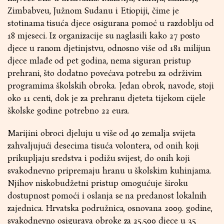
Zimbabveu, Južnom Sudanu i Etiopiji, čime je
stotinama tisuća djece osigurana pomoć u razdoblju od
18 mjeseci. Iz organizacije su naglasili kako 27 posto
djece u ranom djetinjstvu, odnosno više od 181 milijun
djece mlađe od pet godina, nema siguran pristup
prehrani, što dodatno povećava potrebu za održivim
programima školskih obroka. Jedan obrok, navode, stoji
oko 11 centi, dok je za prehranu djeteta tijekom cijele
školske godine potrebno 22 eura.
Marijini obroci djeluju u više od 40 zemalja svijeta
zahvaljujući desecima tisuća volontera, od onih koji
prikupljaju sredstva i podižu svijest, do onih koji
svakodnevno pripremaju hranu u školskim kuhinjama.
Njihov niskobudžetni pristup omogućuje široku
dostupnost pomoći i oslanja se na predanost lokalnih
zajednica. Hrvatska podružnica, osnovana 2009. godine,
svakodnevno osigurava obroke za 25.500 djece u 35