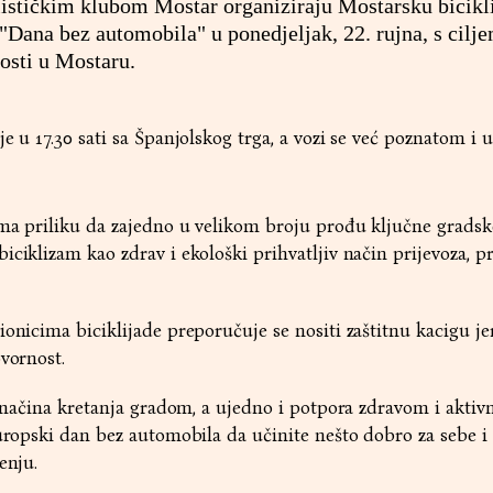
ističkim klubom Mostar organiziraju Mostarsku bicikl
"Dana bez automobila" u ponedjeljak, 22. rujna, s cilj
osti u Mostaru.
e u 17.30 sati sa Španjolskog trga, a vozi se već poznatom i 
ima priliku da zajedno u velikom broju prođu ključne gradsk
iciklizam kao zdrav i ekološki prihvatljiv način prijevoza, p
ionicima biciklijade preporučuje se nositi zaštitnu kacigu je
ovornost.
av načina kretanja gradom, a ujedno i potpora zdravom i akti
Europski dan bez automobila da učinite nešto dobro za sebe i
enju.