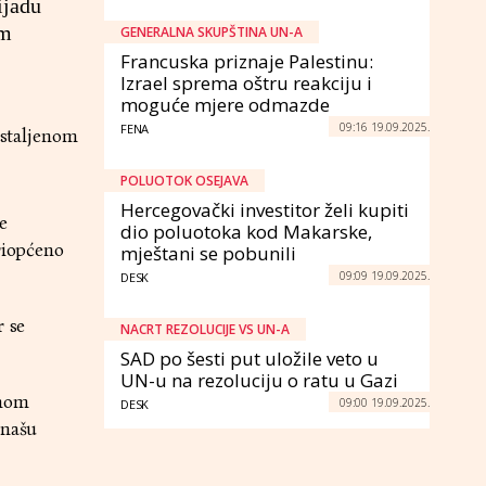
ijadu
em
GENERALNA SKUPŠTINA UN-A
Francuska priznaje Palestinu:
Izrael sprema oštru reakciju i
moguće mjere odmazde
09:16 19.09.2025.
FENA
ustaljenom
POLUOTOK OSEJAVA
Hercegovački investitor želi kupiti
e
dio poluotoka kod Makarske,
riopćeno
mještani se pobunili
09:09 19.09.2025.
DESK
r se
NACRT REZOLUCIJE VS UN-A
SAD po šesti put uložile veto u
UN-u na rezoluciju o ratu u Gazi
vnom
09:00 19.09.2025.
DESK
 našu