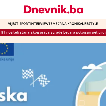
VIJESTI
SPORT
INTERVIEW
TEME
CRNA KRONIKA
LIFESTYLE
skog prava zgrade Ledara potpisao peticiju protiv bespravne g