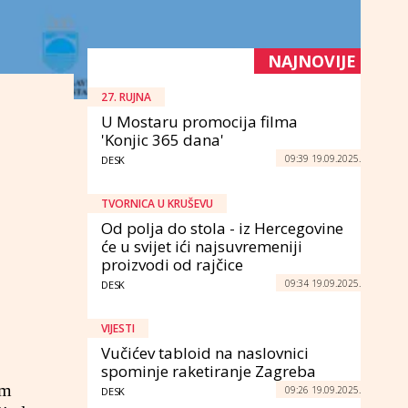
NAJNOVIJE
27. RUJNA
U Mostaru promocija filma
'Konjic 365 dana'
09:39 19.09.2025.
DESK
TVORNICA U KRUŠEVU
Od polja do stola - iz Hercegovine
će u svijet ići najsuvremeniji
proizvodi od rajčice
09:34 19.09.2025.
DESK
VIJESTI
Vučićev tabloid na naslovnici
spominje raketiranje Zagreba
om
09:26 19.09.2025.
DESK