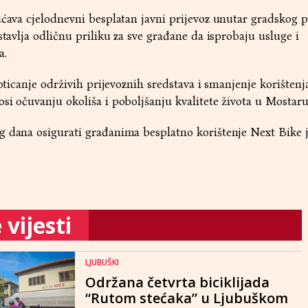
ućava cjelodnevni besplatan javni prijevoz unutar gradskog 
stavlja odličnu priliku za sve građane da isprobaju usluge i
a.
poticanje održivih prijevoznih sredstava i smanjenje korištenj
si očuvanju okoliša i poboljšanju kvalitete života u Mostaru
g dana osigurati građanima besplatno korištenje Next Bike 
vijesti
LJUBUŠKI
Održana četvrta biciklijada
“Rutom stećaka” u Ljubuškom