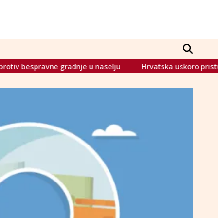
radnje u naselju
Hrvatska uskoro pristupa OECD-u, Plenko