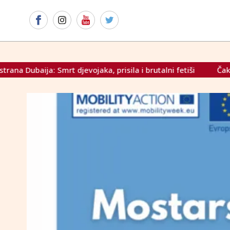
djevojaka, prisila i brutalni fetiši
Čak 81 nositelj stanar