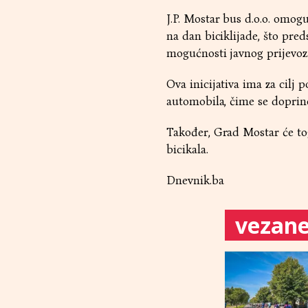
J.P. Mostar bus d.o.o. omog
na dan biciklijade, što pred
mogućnosti javnog prijevoz
Ova inicijativa ima za cilj 
automobila, čime se doprino
Također, Grad Mostar će to
bicikala.
Dnevnik.ba
vezane 