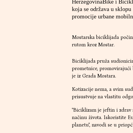
HerzegovinaBike i Bicikl
koja se održava u sklopu 
promocije urbane mobiln
Mostarska biciklijada počinj
rutom kroz Mostar.
Biciklijada pruža sudionic
prometnice, promovirajući b
je iz Grada Mostara.
Kotizacije nema, a svim sud
prisustvuje na vlastitu odg
"Biciklizam je jeftin i zdr
načinu života. Iskoristite 
planetu", navodi se u priopć