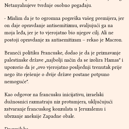
Netanyahujeve tvrdnje osobno pogađaju.
- Mislim da je to ogromna pogreška vašeg premijera, jer
on daje opravdanje antisemitizmu, svaljujući ga na
moja leđa, jer je to vjerojatno bio njegov cilj. Ali ne
postoji opravdanje za antisemitizam – rekao je Macron.
Braneći politiku Francuske, dodao je da je priznavanje
palestinske države „najbolji način da se izolira Hamas“ i
upozorio da je „ovo vjerojatno posljednji trenutak prije
nego što rješenje o dvije države postane potpuno
nemoguće“.
Kao odgovor na francusku inicijativu, izraelski
dužnosnici razmatraju niz protumjera, uključujući
zatvaranje francuskog konzulata u Jeruzalemu i
ubrzanje aneksije Zapadne obale.