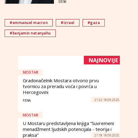
DESK
#emmanuel macron
#izrael
#gaza
#benjamin netanyahu
NAJNOVIJE
MOSTAR
Gradonačelnik Mostara otvorio prvu
tvornicu za preradu voća i povrća u
Hercegovini
21:22 18.09.2025.
FENA
MOSTAR
U Mostaru predstavljena knjiga “Suvremeni
menadžment ljudskih potencijala - teorija i
praksa”
21:18 18.09.2025.