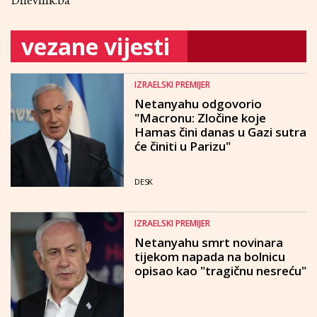
Dnevnik.ba
vezane vijesti
IZRAELSKI PREMIJER
Netanyahu odgovorio
"Macronu: Zločine koje
Hamas čini danas u Gazi sutra
će činiti u Parizu"
DESK
IZRAELSKI PREMIJER
Netanyahu smrt novinara
tijekom napada na bolnicu
opisao kao "tragičnu nesreću"