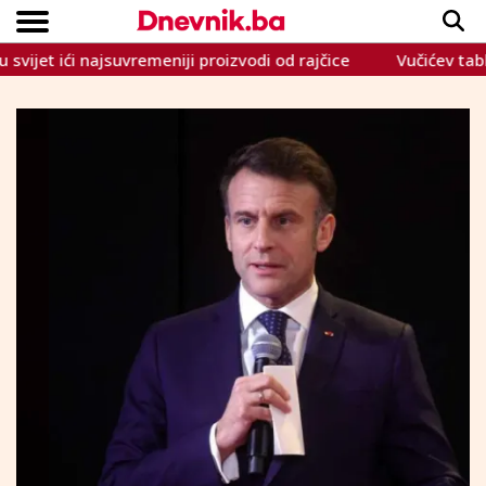
t ići najsuvremeniji proizvodi od rajčice
Vučićev tabloid n
Copyright © Dnevnik.ba 2023.
CRNA KRONIKA
INTERVIEW
LIFESTYLE
VIJESTI
SPORT
TEME