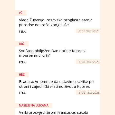
PŽ
Vlada Županije Posavske proglasila stanje
prirodne nesreće zbog suše
21:13 18.09.2025.
FENA
HBŽ
Svečano obilježen Dan općine Kupres i
otvoren novi vrtić
21:07 18.09.2025.
FENA
HBŽ
Bradara: Vrijeme je da ostavimo razlike po
strani i zajednički vratimo život u Kupres
21:02 18.09.2025.
FENA
NASILJE NA ULICAMA
Veliki prosvjedi širom Francuske: sukobi