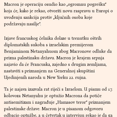
Macron je operaciju osudio kao „ogromnu pogrešku“
koja će, kako je rekao, otvoriti novu raspravu u Europi o
uvođenju sankcija protiv „ključnih osoba koje
podržavaju nasilje“.
Izjave francuskog čelnika dolaze u trenutku oštrih
diplomatskih sukoba s izraelskim premijerom
Benjaminom Netanyahuom zbog Macronove odluke da
prizna palestinsku državu. Macron je krajem srpnja
najavio da će Francuska, zajedno s drugim zemljama,
nastaviti s priznanjem na Generalnoj skupštini
Ujedinjenih naroda u New Yorku 22. rujna.
Ta je najava izazvala rat riječi s Izraelom. U pismu od 17.
kolovoza Netanyahu je optužio Macrona da potiče
antisemitizam i nagrađuje „Hamasov teror“ priznanjem
palestinske države. Macron je u pisanom odgovoru
odbacio optužbe, a u četvrtak u intervjuu rekao je da ga