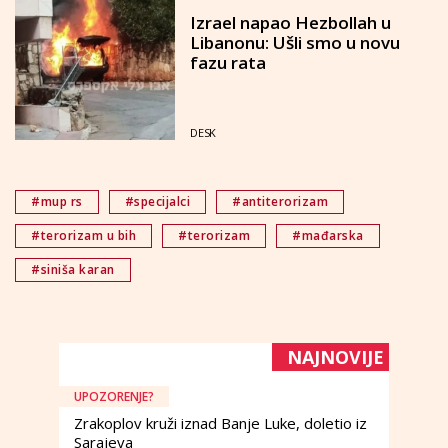
Izrael napao Hezbollah u
Libanonu: Ušli smo u novu
fazu rata
DESK
#mup rs
#specijalci
#antiterorizam
#terorizam u bih
#terorizam
#mađarska
#siniša karan
NAJNOVIJE
UPOZORENJE?
Zrakoplov kruži iznad Banje Luke, doletio iz
Sarajeva