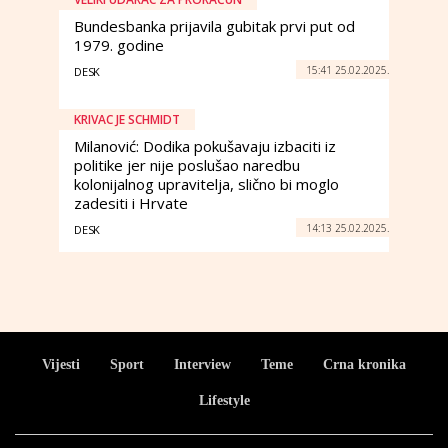
Bundesbanka prijavila gubitak prvi put od
1979. godine
15:41 25.02.2025.
DESK
KRIVAC JE SCHMIDT
Milanović: Dodika pokušavaju izbaciti iz
politike jer nije poslušao naredbu
kolonijalnog upravitelja, slično bi moglo
zadesiti i Hrvate
14:13 25.02.2025.
DESK
Vijesti
Sport
Interview
Teme
Crna kronika
Lifestyle