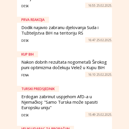
16:55 25.02.2025.
DESK
PRVA REAKCIJA
Dodik najavio zabranu djelovanja Suda i
Tužiteljstva BiH na teritoriju RS
16:47 25.02.2025.
DESK
KUP BIH
Nakon dobrih rezultata nogometaši Širokog
puni optimizma dočekuju Velež u Kupu BiH
16:10 25.02.2025.
FENA
TURSKI PREDSJEDNIK
Erdogan zabrinut uspjehom AfD-a u
Njemačkoj: "Samo Turska može spasiti
Europsku uniju"
15:49 25.02.2025.
DESK
VELIKI UDARAC ZA PRORAČUN