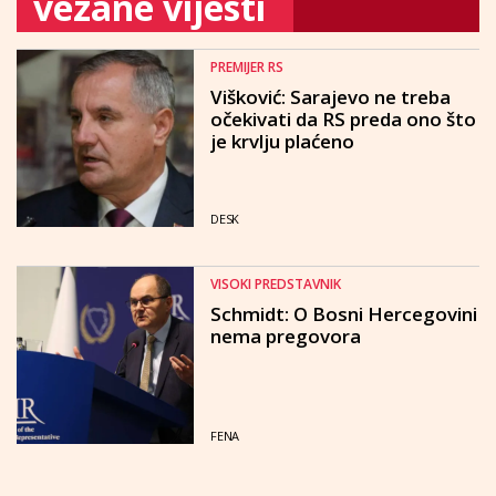
vezane vijesti
PREMIJER RS
Višković: Sarajevo ne treba
očekivati da RS preda ono što
je krvlju plaćeno
DESK
VISOKI PREDSTAVNIK
Schmidt: O Bosni Hercegovini
nema pregovora
FENA