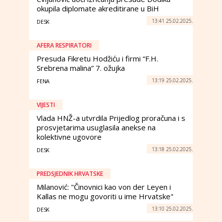
okupila diplomate akreditirane u BiH
13:41 25.02.2025.
DESK
AFERA RESPIRATORI
Presuda Fikretu Hodžiću i firmi “F.H.
Srebrena malina” 7. ožujka
13:19 25.02.2025.
FENA
VIJESTI
Vlada HNŽ-a utvrdila Prijedlog proračuna i s
prosvjetarima usuglasila anekse na
kolektivne ugovore
13:18 25.02.2025.
DESK
PREDSJEDNIK HRVATSKE
Milanović: "Činovnici kao von der Leyen i
Kallas ne mogu govoriti u ime Hrvatske"
13:10 25.02.2025.
DESK