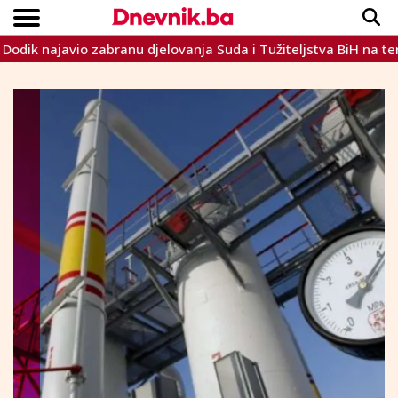
 najavio zabranu djelovanja Suda i Tužiteljstva BiH na teritorij
Copyright © Dnevnik.ba 2023.
CRNA KRONIKA
INTERVIEW
LIFESTYLE
VIJESTI
SPORT
TEME