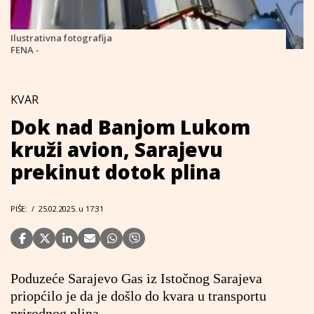
Ilustrativna fotografija
FENA -
KVAR
Dok nad Banjom Lukom
kruži avion, Sarajevu
prekinut dotok plina
PIŠE:
/
25.02.2025. u 17:31
Poduzeće Sarajevo Gas iz Istočnog Sarajeva
priopćilo je da je došlo do kvara u transportu
prirodnog plina.