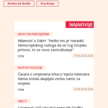
#milorad dodik
#suđenje
NAJNOVIJE
HRVATSKI PREDSJEDNIK
Milanović o Dabri: "Netko mu je 'nasadio'.
Nema nijednog razloga da se tog čovjeka
pritvori, to se zove zastrašivanje"
13:53 25.02.2025.
DESK
RASPAD KOALICIJE
Čavara o smjenama Srba iz Vijeća ministara:
Nema smisla okupljati većinu samo za
smjene
13:49 25.02.2025.
FENA
VIJESTI
Cvijanović uoči izricanja presude Dodiku