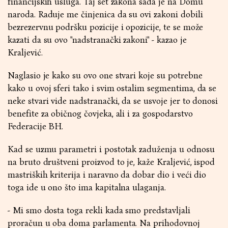
financijskih usluga. Taj set zakona sada je na Domu
naroda. Raduje me činjenica da su ovi zakoni dobili
bezrezervnu podršku pozicije i opozicije, te se može
kazati da su ovo "nadstranački zakoni" - kazao je
Kraljević.
Naglasio je kako su ovo one stvari koje su potrebne
kako u ovoj sferi tako i svim ostalim segmentima, da se
neke stvari vide nadstranački, da se usvoje jer to donosi
benefite za običnog čovjeka, ali i za gospodarstvo
Federacije BH.
Kad se uzmu parametri i postotak zaduženja u odnosu
na bruto društveni proizvod to je, kaže Kraljević, ispod
mastriških kriterija i naravno da dobar dio i veći dio
toga ide u ono što ima kapitalna ulaganja.
- Mi smo dosta toga rekli kada smo predstavljali
proračun u oba doma parlamenta. Na prihodovnoj