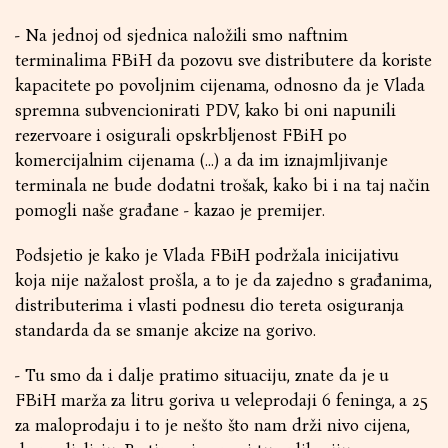
- Na jednoj od sjednica naložili smo naftnim
terminalima FBiH da pozovu sve distributere da koriste
kapacitete po povoljnim cijenama, odnosno da je Vlada
spremna subvencionirati PDV, kako bi oni napunili
rezervoare i osigurali opskrbljenost FBiH po
komercijalnim cijenama (…) a da im iznajmljivanje
terminala ne bude dodatni trošak, kako bi i na taj način
pomogli naše građane - kazao je premijer.
Podsjetio je kako je Vlada FBiH podržala inicijativu
koja nije nažalost prošla, a to je da zajedno s građanima,
distributerima i vlasti podnesu dio tereta osiguranja
standarda da se smanje akcize na gorivo.
- Tu smo da i dalje pratimo situaciju, znate da je u
FBiH marža za litru goriva u veleprodaji 6 feninga, a 25
za maloprodaju i to je nešto što nam drži nivo cijena,