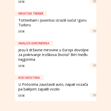
10:
DESK
HRVATSKI TRENER
Tottenham i Juventus izrazili sućut Igoru
Tudoru
10:
DESK
ANALIZA EURONEWSA
Jesu li državne mirovine u Europi dovoljne
za pokrivanje troškova života? BiH među
najgorima
10:
DESK
KOD MOSTARA
U Potocima zaustavili auto, napali vozača
pa bakljom zapalili vozilo
10:
DESK