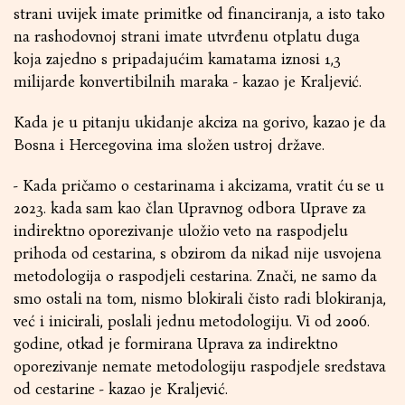
strani uvijek imate primitke od financiranja, a isto tako
na rashodovnoj strani imate utvrđenu otplatu duga
koja zajedno s pripadajućim kamatama iznosi 1,3
milijarde konvertibilnih maraka - kazao je Kraljević.
Kada je u pitanju ukidanje akciza na gorivo, kazao je da
Bosna i Hercegovina ima složen ustroj države.
- Kada pričamo o cestarinama i akcizama, vratit ću se u
2023. kada sam kao član Upravnog odbora Uprave za
indirektno oporezivanje uložio veto na raspodjelu
prihoda od cestarina, s obzirom da nikad nije usvojena
metodologija o raspodjeli cestarina. Znači, ne samo da
smo ostali na tom, nismo blokirali čisto radi blokiranja,
već i inicirali, poslali jednu metodologiju. Vi od 2006.
godine, otkad je formirana Uprava za indirektno
oporezivanje nemate metodologiju raspodjele sredstava
od cestarine - kazao je Kraljević.