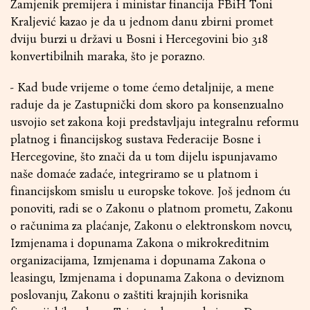
Zamjenik premijera i ministar financija FBiH Toni
Kraljević kazao je da u jednom danu zbirni promet
dviju burzi u državi u Bosni i Hercegovini bio 318
konvertibilnih maraka, što je porazno.
- Kad bude vrijeme o tome ćemo detaljnije, a mene
raduje da je Zastupnički dom skoro pa konsenzualno
usvojio set zakona koji predstavljaju integralnu reformu
platnog i financijskog sustava Federacije Bosne i
Hercegovine, što znači da u tom dijelu ispunjavamo
naše domaće zadaće, integriramo se u platnom i
financijskom smislu u europske tokove. Još jednom ću
ponoviti, radi se o Zakonu o platnom prometu, Zakonu
o računima za plaćanje, Zakonu o elektronskom novcu,
Izmjenama i dopunama Zakona o mikrokreditnim
organizacijama, Izmjenama i dopunama Zakona o
leasingu, Izmjenama i dopunama Zakona o deviznom
poslovanju, Zakonu o zaštiti krajnjih korisnika