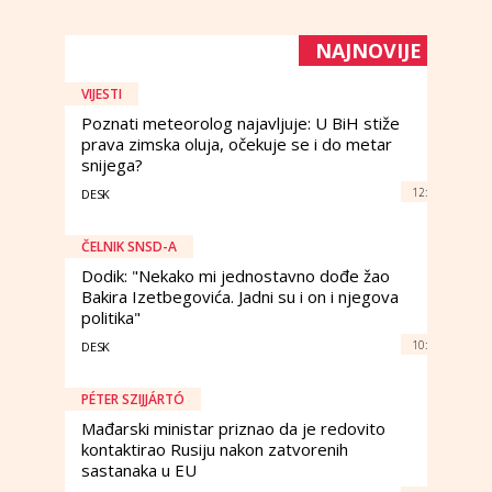
NAJNOVIJE
VIJESTI
Poznati meteorolog najavljuje: U BiH stiže
prava zimska oluja, očekuje se i do metar
snijega?
12:
DESK
ČELNIK SNSD-A
Dodik: "Nekako mi jednostavno dođe žao
Bakira Izetbegovića. Jadni su i on i njegova
politika"
10:
DESK
PÉTER SZIJJÁRTÓ
Mađarski ministar priznao da je redovito
kontaktirao Rusiju nakon zatvorenih
sastanaka u EU