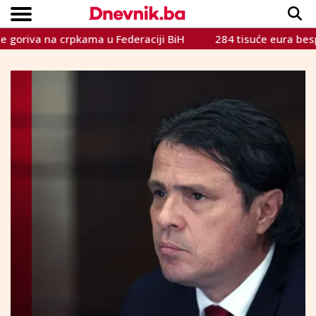
rpkama u Federaciji BiH
284 tisuće eura bespovratne pot
Copyright © Dnevnik.ba 2023.
CRNA KRONIKA
INTERVIEW
LIFESTYLE
VIJESTI
SPORT
TEME