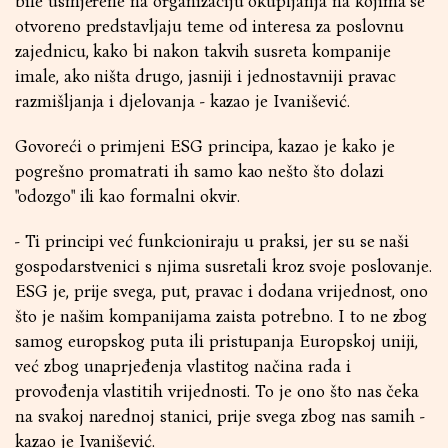
bile usmjerene na organizaciju okupljanja na kojima se
otvoreno predstavljaju teme od interesa za poslovnu
zajednicu, kako bi nakon takvih susreta kompanije
imale, ako ništa drugo, jasniji i jednostavniji pravac
razmišljanja i djelovanja - kazao je Ivanišević.
Govoreći o primjeni ESG principa, kazao je kako je
pogrešno promatrati ih samo kao nešto što dolazi
"odozgo" ili kao formalni okvir.
- Ti principi već funkcioniraju u praksi, jer su se naši
gospodarstvenici s njima susretali kroz svoje poslovanje.
ESG je, prije svega, put, pravac i dodana vrijednost, ono
što je našim kompanijama zaista potrebno. I to ne zbog
samog europskog puta ili pristupanja Europskoj uniji,
već zbog unaprjeđenja vlastitog načina rada i
provođenja vlastitih vrijednosti. To je ono što nas čeka
na svakoj narednoj stanici, prije svega zbog nas samih -
kazao je Ivanišević.