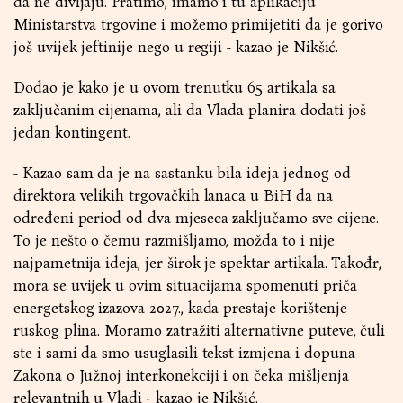
da ne divljaju. Pratimo, imamo i tu aplikaciju
Ministarstva trgovine i možemo primijetiti da je gorivo
još uvijek jeftinije nego u regiji - kazao je Nikšić.
Dodao je kako je u ovom trenutku 65 artikala sa
zaključanim cijenama, ali da Vlada planira dodati još
jedan kontingent.
- Kazao sam da je na sastanku bila ideja jednog od
direktora velikih trgovačkih lanaca u BiH da na
određeni period od dva mjeseca zaključamo sve cijene.
To je nešto o čemu razmišljamo, možda to i nije
najpametnija ideja, jer širok je spektar artikala. Takođr,
mora se uvijek u ovim situacijama spomenuti priča
energetskog izazova 2027., kada prestaje korištenje
ruskog plina. Moramo zatražiti alternativne puteve, čuli
ste i sami da smo usuglasili tekst izmjena i dopuna
Zakona o Južnoj interkonekciji i on čeka mišljenja
relevantnih u Vladi - kazao je Nikšić.