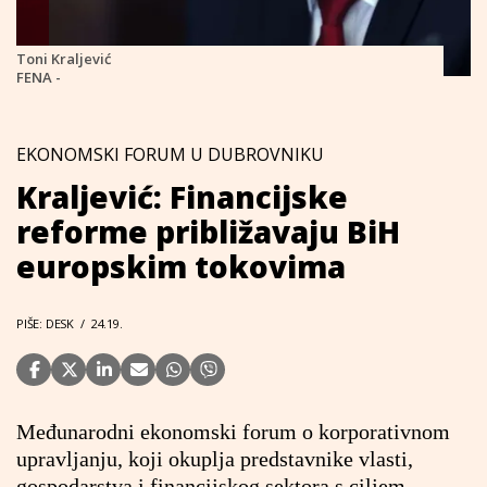
Toni Kraljević
FENA -
EKONOMSKI FORUM U DUBROVNIKU
Kraljević: Financijske
reforme približavaju BiH
europskim tokovima
PIŠE: DESK
/
24.19.
Međunarodni ekonomski forum o korporativnom
upravljanju, koji okuplja predstavnike vlasti,
gospodarstva i financijskog sektora s ciljem