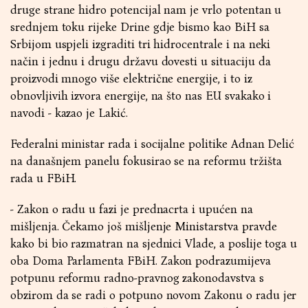
druge strane hidro potencijal nam je vrlo potentan u
srednjem toku rijeke Drine gdje bismo kao BiH sa
Srbijom uspjeli izgraditi tri hidrocentrale i na neki
način i jednu i drugu državu dovesti u situaciju da
proizvodi mnogo više električne energije, i to iz
obnovljivih izvora energije, na što nas EU svakako i
navodi - kazao je Lakić.
Federalni ministar rada i socijalne politike Adnan Delić
na današnjem panelu fokusirao se na reformu tržišta
rada u FBiH.
- Zakon o radu u fazi je prednacrta i upućen na
mišljenja. Čekamo još mišljenje Ministarstva pravde
kako bi bio razmatran na sjednici Vlade, a poslije toga u
oba Doma Parlamenta FBiH. Zakon podrazumijeva
potpunu reformu radno-pravnog zakonodavstva s
obzirom da se radi o potpuno novom Zakonu o radu jer