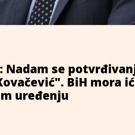
: Nadam se potvrđivan
ovačević". BiH mora ić
m uređenju