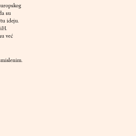
 Europskog
da su
tu ideju.
BiH.
nu već
smislenim.