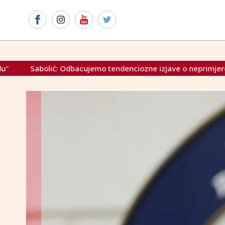
emo tendenciozne izjave o neprimjerenom utjecaju Hrvatske n