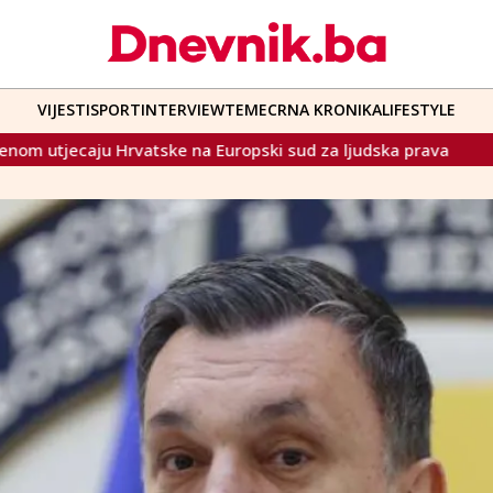
VIJESTI
SPORT
INTERVIEW
TEME
CRNA KRONIKA
LIFESTYLE
a Europski sud za ljudska prava
Na sastanku u Banjoj Luci