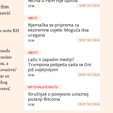
većina u FBiH nije upitna
16:08 14.11.2024.
držim
DESK
aković
VIJESTI
Njemačka se priprema za
ekstremne uvjete: Moguća dva
nu notu RH
uragana
10:37 14.11.2024.
DESK
resuda
VIJESTI
u nužne
Lažu li zapadni mediji?
om, a
Trumpova pobjeda sada se čini
još uvjeljivijom
ovačević'
09:50 14.11.2024.
DESK
oje su
 zbog
KIPTOVALUTE RASTU
rava",
Stručnjak o povijesno uzlaznoj
putanji Bitcoina
09:27 14.11.2024.
DESK