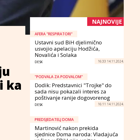
NAJNOVIJE
AFERA "RESPIRATORI"
Ustavni sud BiH djelimično
usvojio apelaciju Hodžića,
Novalića i Solaka
16:33 14.11.2024.
DESK
ju
"PODVALA ZA PODVALOM"
i ka
Dodik: Predstavnici "Trojke" do
sada nisu pokazali interes za
poštivanje ranije dogovorenog
16:11 14.11.2024.
DESK
PREDSJEDATELJ DOMA
Martinović nakon prekida
sjednice Doma naroda: Vladajuća