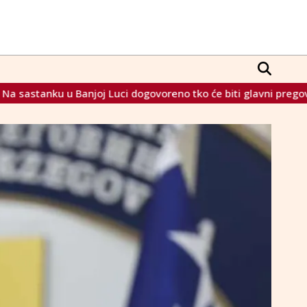
 dogovoreno tko će biti glavni pregovarač BiH s EU, te riješen 