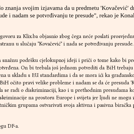
do znanja svojim izjavama da u predmetu 'Kovačević' 
ude i nadam se potvrđivanju te presude", rekao je Kon
govoru za Klix.ba objasnio zbog čega neće poslati prosvjed
 stranu u slučaju "Kovačević" i nada se potvrđivanju presude.
 snažnu podršku cjelokupnoj ideji i priči o tome kako bi p
potvrđena. On bi trebala još jednom potvrditi da BiH trebaj
ena u skladu s EU standardima i da se mora ići ka građansk
 BiH očito pravi velike probleme i nadam se da će presuda 'K
 da se radi o diskriminaciji, kao i u prethodnim presudama k
iskriminacije na prostoru Europe i svijeta jer ljudi ne mogu
ičkim grupama ostvarivati svoja aktivna i pasivna biračka p
ogu DF-a.