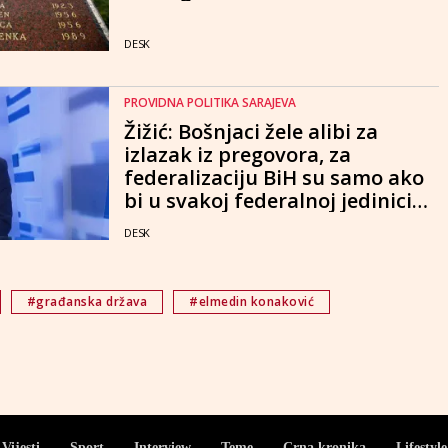
DESK
PROVIDNA POLITIKA SARAJEVA
Žižić: Bošnjaci žele alibi za
izlazak iz pregovora, za
federalizaciju BiH su samo ako
bi u svakoj federalnoj jedinici
imali većinu
DESK
#građanska država
#elmedin konaković
Vijesti
Sport
Interview
Teme
Crna kronika
Lifestyle