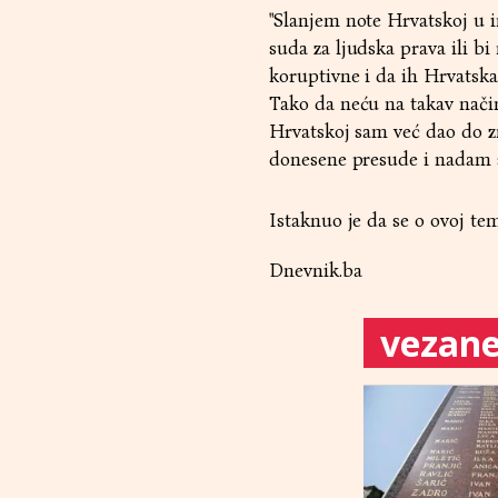
"Slanjem note Hrvatskoj u 
suda za ljudska prava ili b
koruptivne i da ih Hrvatska
Tako da neću na takav način
Hrvatskoj sam već dao do z
donesene presude i nadam se
Istaknuo je da se o ovoj te
Dnevnik.ba
vezane 