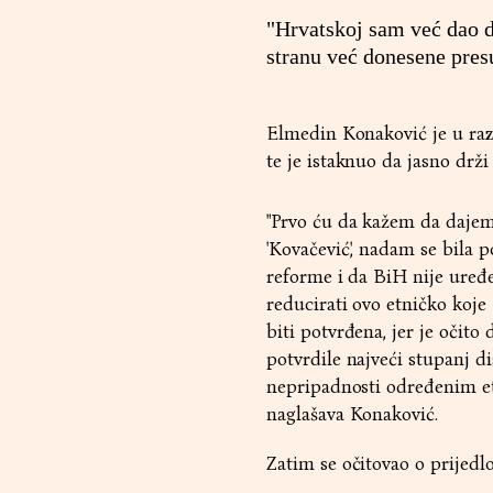
"Hrvatskoj sam već dao 
stranu već donesene pres
Elmedin Konaković je u raz
te je istaknuo da jasno drži
"Prvo ću da kažem da dajem
'Kovačević', nadam se bila 
reforme i da BiH nije uređ
reducirati ovo etničko koje
biti potvrđena, jer je očito
potvrdile najveći stupanj d
nepripadnosti određenim etn
naglašava Konaković.
Zatim se očitovao o prijedl