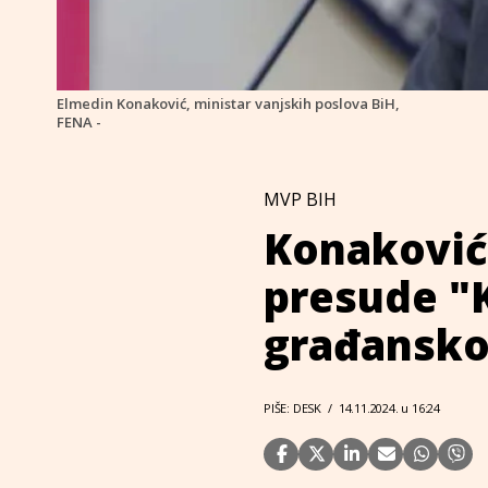
Elmedin Konaković, ministar vanjskih poslova BiH,
FENA -
MVP BIH
Konaković
presude "K
građansko
PIŠE: DESK
/
14.11.2024. u 16:24