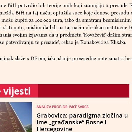
ime BiH potvrdio bih teorije onih koji sumnjaju u presude
i možda BiH na taj način optužila suce koje donose presudu 
 može kupiti za 100.000 eura, tako da smatram besmislenim 
 slati notu, mislim da bih na taj način obrukao institucije 
nanja svojim izjavama da u predmetu 'Kovačević' držim stra
 potvrđivanju te presude", rekao je Konaković za Klix.ba.
mi ipak slaže s DF-om, iako slanje prosvjedne note smatra be
vijesti
ANALIZA PROF. DR. IVICE ŠARCA
Grabovica: paradigma zločina u
ime „građanske“ Bosne i
Hercegovine