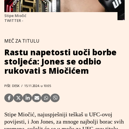
Stipe Miočić
TWITTER -
MEČ ZA TITULU
Rastu napetosti uoči borbe
stoljeća: Jones se odbio
rukovati s Miočićem
PIŠE: DESK
/
15.11.2024. u 10:05
Stipe Miočić, najuspješniji teškaš u UFC-ovoj
povijesti, i Jon Jones, za mnoge najbolji borac svih
vremena, sučelit će se u meču za UFC-ovu titulu