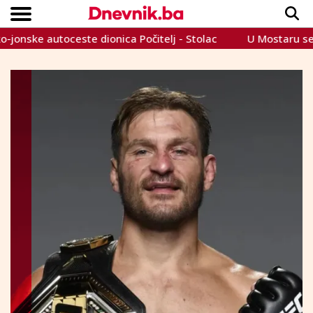
ke autoceste dionica Počitelj - Stolac
U Mostaru se održav
Copyright © Dnevnik.ba 2023.
CRNA KRONIKA
INTERVIEW
LIFESTYLE
VIJESTI
SPORT
TEME