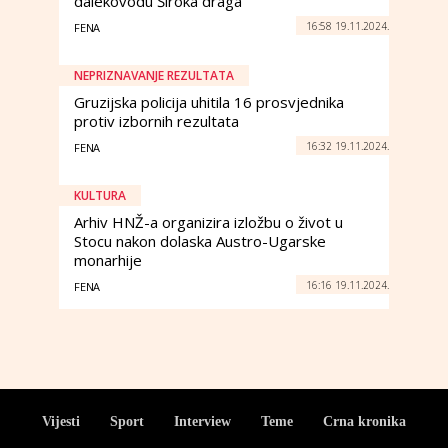
dalekovodu Široka draga
16:58 19.11.2024.
FENA
NEPRIZNAVANJE REZULTATA
Gruzijska policija uhitila 16 prosvjednika
protiv izbornih rezultata
16:32 19.11.2024.
FENA
KULTURA
Arhiv HNŽ-a organizira izložbu o život u
Stocu nakon dolaska Austro-Ugarske
monarhije
16:16 19.11.2024.
FENA
Vijesti
Sport
Interview
Teme
Crna kronika