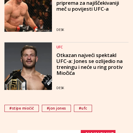
priprema za najiščekivaniji
meč u povijesti UFC-a
DESK
UFC
Otkazan najveći spektakl
UFC-a: Jones se ozlijedio na
treningu i neće u ring protiv
Miočića
DESK
#stipe miočič
#jon jones
#ufc