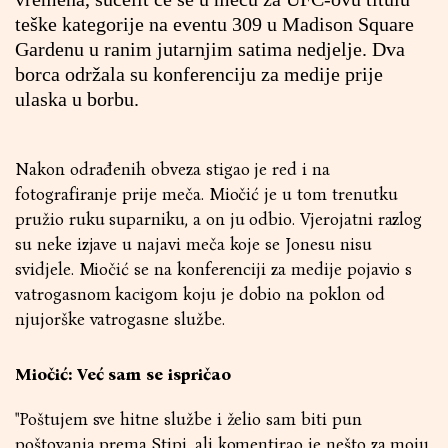
teške kategorije na eventu 309 u Madison Square
Gardenu u ranim jutarnjim satima nedjelje. Dva
borca održala su konferenciju za medije prije
ulaska u borbu.
Nakon odrađenih obveza stigao je red i na
fotografiranje prije meča. Miočić je u tom trenutku
pružio ruku suparniku, a on ju odbio. Vjerojatni razlog
su neke izjave u najavi meča koje se Jonesu nisu
svidjele. Miočić se na konferenciji za medije pojavio s
vatrogasnom kacigom koju je dobio na poklon od
njujorške vatrogasne službe.
Miočić: Već sam se ispričao
"Poštujem sve hitne službe i želio sam biti pun
poštovanja prema Stipi, ali komentirao je nešto za moju