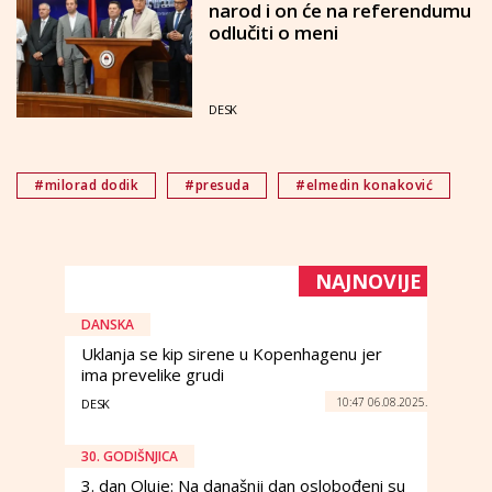
narod i on će na referendumu
odlučiti o meni
DESK
#milorad dodik
#presuda
#elmedin konaković
NAJNOVIJE
DANSKA
Uklanja se kip sirene u Kopenhagenu jer
ima prevelike grudi
10:47 06.08.2025.
DESK
30. GODIŠNJICA
3. dan Oluje: Na današnji dan oslobođeni su