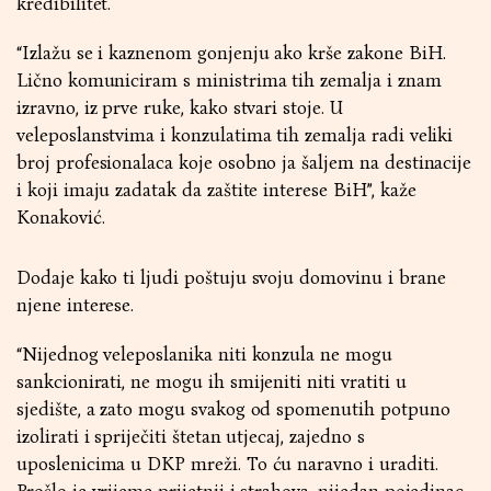
kredibilitet.
“Izlažu se i kaznenom gonjenju ako krše zakone BiH.
Lično komuniciram s ministrima tih zemalja i znam
izravno, iz prve ruke, kako stvari stoje. U
veleposlanstvima i konzulatima tih zemalja radi veliki
broj profesionalaca koje osobno ja šaljem na destinacije
i koji imaju zadatak da zaštite interese BiH”, kaže
Konaković.
Dodaje kako ti ljudi poštuju svoju domovinu i brane
njene interese.
“Nijednog veleposlanika niti konzula ne mogu
sankcionirati, ne mogu ih smijeniti niti vratiti u
sjedište, a zato mogu svakog od spomenutih potpuno
izolirati i spriječiti štetan utjecaj, zajedno s
uposlenicima u DKP mreži. To ću naravno i uraditi.