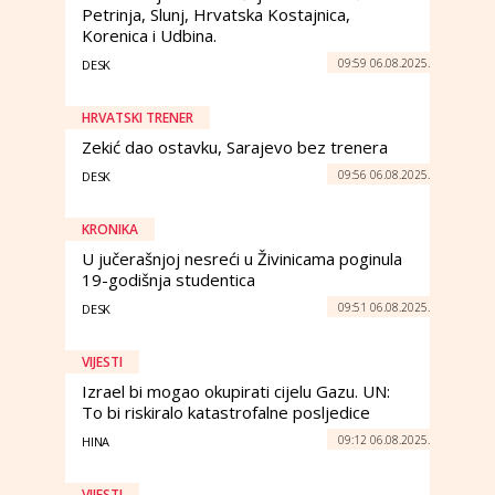
Petrinja, Slunj, Hrvatska Kostajnica,
Korenica i Udbina.
09:59 06.08.2025.
DESK
HRVATSKI TRENER
Zekić dao ostavku, Sarajevo bez trenera
09:56 06.08.2025.
DESK
KRONIKA
U jučerašnjoj nesreći u Živinicama poginula
19-godišnja studentica
09:51 06.08.2025.
DESK
VIJESTI
Izrael bi mogao okupirati cijelu Gazu. UN:
To bi riskiralo katastrofalne posljedice
09:12 06.08.2025.
HINA
VIJESTI