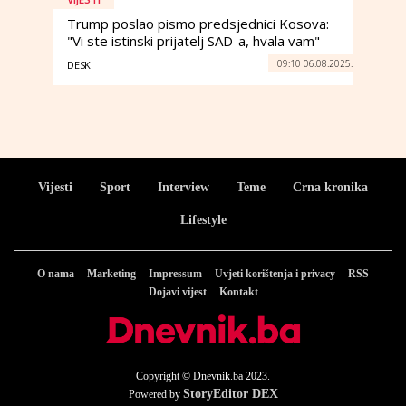
Trump poslao pismo predsjednici Kosova:
"Vi ste istinski prijatelj SAD-a, hvala vam"
09:10 06.08.2025.
DESK
Vijesti
Sport
Interview
Teme
Crna kronika
Lifestyle
O nama
Marketing
Impressum
Uvjeti korištenja i privacy
RSS
Dojavi vijest
Kontakt
Copyright © Dnevnik.ba 2023.
StoryEditor DEX
Powered by