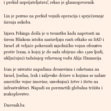
i prekid neprijateljstava", rekao je glasnogovornik.
Lin je pozvao na prekid vojnih operacija i sprječavanje
širenja sukoba.
Izjava Pekinga došla je u trenutku kada napetosti na
širem Bliskom istoku nastavljaju rasti otkako su SAD i
Izrael 28. veljače pokrenuli zajedničku vojnu ofenzivu
protiv Irana, u kojoj je do sada ubijeno oko 1300 ljudi,
uključujući tadašnjeg vrhovnog vođu Alija Hamneija.
Iran je uzvratio napadima dronovima i raketama na
Izrael, Jordan, Irak i zaljevske države u kojima se nalaze
američke vojne imovine, uzrokujući žrtve i štetu na
infrastrukturi. Napadi su poremetili globalna tržišta i
zrakoplovstvo.
Dnevnik.ba