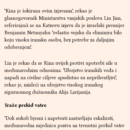
"Kina je šokirana ovim izjavama", rekao je
glasnogovornik Ministarstva vanjskih poslova Lin Jian,
referirajući se na Katzovu izjavu da je izraelski premijer
Benjamin Netanyahu "ovlastio vojsku da eliminira bilo
koju visoku iransku osobu, bez potrebe za daljnjim
odobrenjem".
Lin je rekao da se Kina uvijek protivi upotrebi sile u
međunarodnim odnosima. "Ubojstvo iranskih vođa i
napadi na civilne ciljeve apsolutno su neprihvatljivi",
rekao je, misleći na ubojstvo visokog iranskog
sigurnosnog dužnosnika Alija Larijanija.
Traže prekid vatre
"Dok sukob bjesni i napetosti nastavljaju eskalirati,
međunarodna zajednica poziva na trenutni prekid vatre