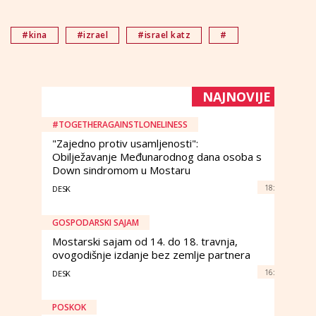
#kina
#izrael
#israel katz
#
NAJNOVIJE
#TOGETHERAGAINSTLONELINESS
"Zajedno protiv usamljenosti":
Obilježavanje Međunarodnog dana osoba s
Down sindromom u Mostaru
18:
DESK
GOSPODARSKI SAJAM
Mostarski sajam od 14. do 18. travnja,
ovogodišnje izdanje bez zemlje partnera
16:
DESK
POSKOK