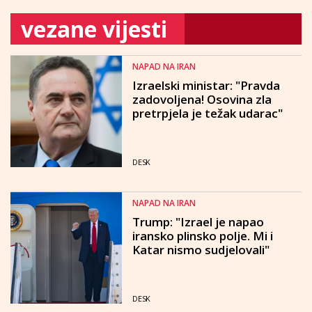
vezane vijesti
NAPAD NA IRAN
Izraelski ministar: "Pravda
zadovoljena! Osovina zla
pretrpjela je težak udarac"
DESK
NAPAD NA IRAN
Trump: "Izrael je napao
iransko plinsko polje. Mi i
Katar nismo sudjelovali"
DESK