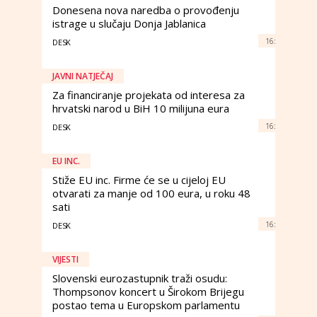
Donesena nova naredba o provođenju
istrage u slučaju Donja Jablanica
16:
DESK
JAVNI NATJEČAJ
Za financiranje projekata od interesa za
hrvatski narod u BiH 10 milijuna eura
16:
DESK
EU INC.
Stiže EU inc. Firme će se u cijeloj EU
otvarati za manje od 100 eura, u roku 48
sati
16:
DESK
VIJESTI
Slovenski eurozastupnik traži osudu:
Thompsonov koncert u Širokom Brijegu
postao tema u Europskom parlamentu