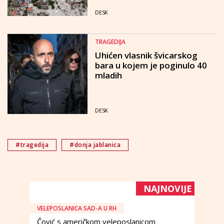
DESK
TRAGEDIJA
Uhićen vlasnik švicarskog
bara u kojem je poginulo 40
mladih
DESK
#tragedija
#donja jablanica
NAJNOVIJE
VELEPOSLANICA SAD-A U RH
Čović s američkom veleposlanicom