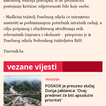
zakonitog vođenja postupka, te ne prejudicira
postojanje krivične odgovornosti bilo koje osobe.
- Nadležni tužitelj Posebnog odjela će intenzivno
nastaviti sa poduzimanjem potrebnih istražnih radnji, u
cilju potpunog i objektivnog utvrđivanja svih
relevantnih činjenica i okolnosti - priopćeno je iz
Posebnog odjela Federalnog tužiteljstva BiH.
Dnevnik.ba
vezane vijesti
TRAGEDIJA
POSKOK je preuzeo slučaj
Donja Jablanica: 'Ovaj
predmet će biti apsolutni
prioritet'