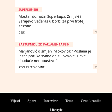
SUPERKUP BIH
Mostar domaćin Superkupa: Zrinjski i
Sarajevo večeras u borbi za prvi trofej
sezone
9:
DESK
ZASTUPNIK U ZD PARLAMENTA FBIH
Marjanović o smjeni Miokovića: "Poslana je
jasna poruka svima da su ovakve izjave
ubuduće nedopustive"
9:
RTV HERCEG-BOSNE
Vijesti
Sport
Interview
Teme
Crna kronika
Lifestyle