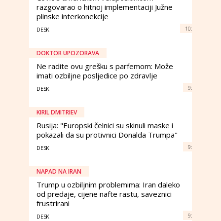
razgovarao o hitnoj implementaciji Južne
plinske interkonekcije
10:
DESK
DOKTOR UPOZORAVA
Ne radite ovu grešku s parfemom: Može
imati ozbiljne posljedice po zdravlje
9:
DESK
KIRIL DMITRIEV
Rusija: "Europski čelnici su skinuli maske i
pokazali da su protivnici Donalda Trumpa"
9:
DESK
NAPAD NA IRAN
Trump u ozbiljnim problemima: Iran daleko
od predaje, cijene nafte rastu, saveznici
frustrirani
9:
DESK