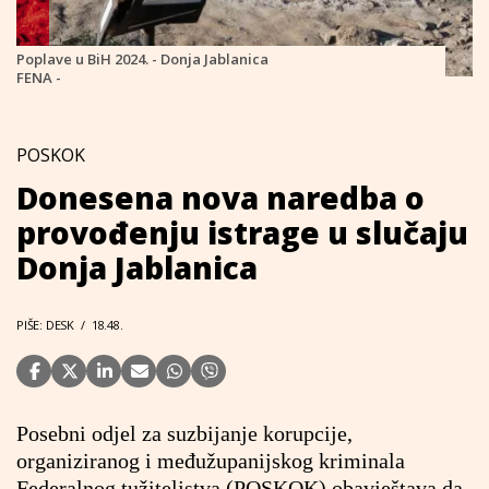
Poplave u BiH 2024. - Donja Jablanica
FENA -
POSKOK
Donesena nova naredba o
provođenju istrage u slučaju
Donja Jablanica
PIŠE: DESK
/
18.48.
Posebni odjel za suzbijanje korupcije,
organiziranog i međužupanijskog kriminala
Federalnog tužiteljstva (POSKOK) obavještava da