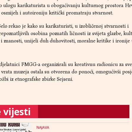
uo ulogu karikaturista u obogaćivanju kulturnog prostora Hr
osmijeh i autoironiju kritički promatraju stvarnost.
o rekao je kako su karikaturisti, u izobličenoj stvarnosti i
oznatljivih osobina poznatih ličnosti iz svijeta glazbe, kult
 znanosti, unijeli duh duhovitosti, moralne kritike i ironije 
jelatnici FMGG-a organizirali su kreativnu radionicu za sve
 a vrata muzeja ostala su otvorena do ponoći, omogućivši posj
žbi iz etnografske zbirke Sejseni.
vijesti
NAJAVA