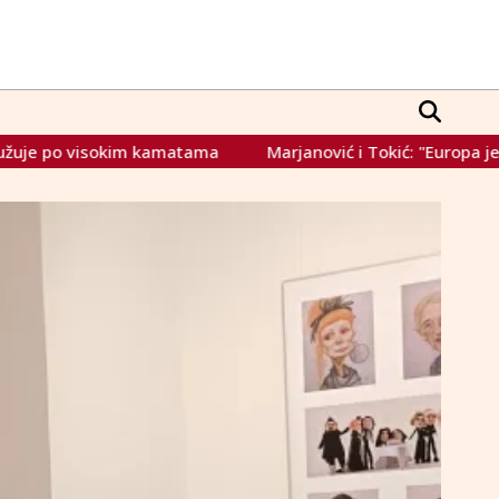
ama
Marjanović i Tokić: "Europa je najbolja brana ratu u Bi