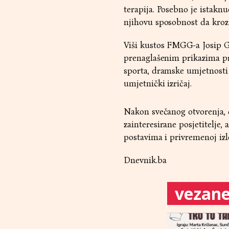
terapija. Posebno je istakn
njihovu sposobnost da kroz 
Viši kustos FMGG-a Josip Gel
prenaglašenim prikazima prep
sporta, dramske umjetnosti i
umjetnički izričaj.
Nakon svečanog otvorenja, d
zainteresirane posjetitelje,
postavima i privremenoj izlo
Dnevnik.ba
vezane 