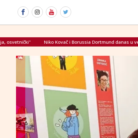
 Kovač i Borussia Dortmund danas u velikoj borbi za Ligu prvak