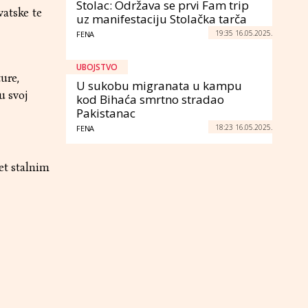
Stolac: Održava se prvi Fam trip
vatske te
uz manifestaciju Stolačka tarča
19:35 16.05.2025.
FENA
UBOJSTVO
ure,
U sukobu migranata u kampu
u svoj
kod Bihaća smrtno stradao
Pakistanac
18:23 16.05.2025.
FENA
et stalnim