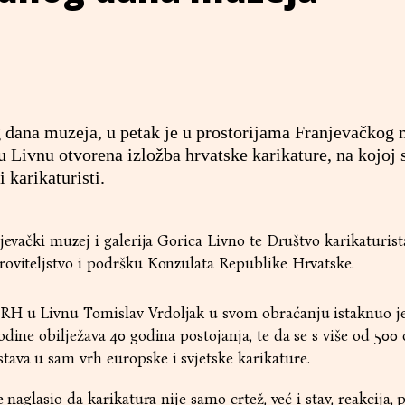
ana muzeja, u petak je u prostorijama Franjevačkog 
 Livnu otvorena izložba hrvatske karikature, na kojoj 
i karikaturisti.
jevački muzej i galerija Gorica Livno te Društvo karikaturist
roviteljstvo i podršku Konzulata Republike Hrvatske.
RH u Livnu Tomislav Vrdoljak u svom obraćanju istaknuo j
odine obilježava 40 godina postojanja, te da se s više od 500
ava u sam vrh europske i svjetske karikature.
 naglasio da karikatura nije samo crtež, već i stav, reakcija, p