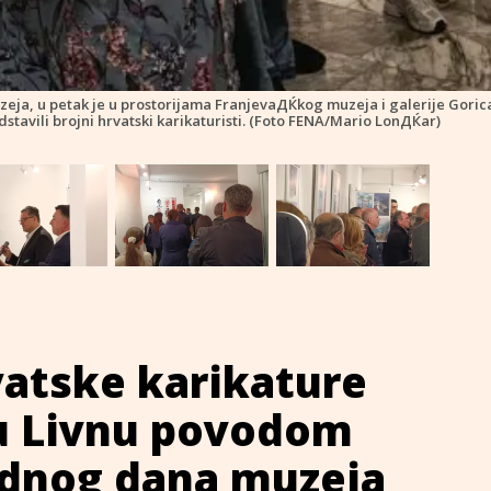
eja, u petak je u prostorijama FranjevaДЌkog muzeja i galerije Goric
dstavili brojni hrvatski karikaturisti. (Foto FENA/Mario LonДЌar)
vatske karikature
u Livnu povodom
dnog dana muzeja