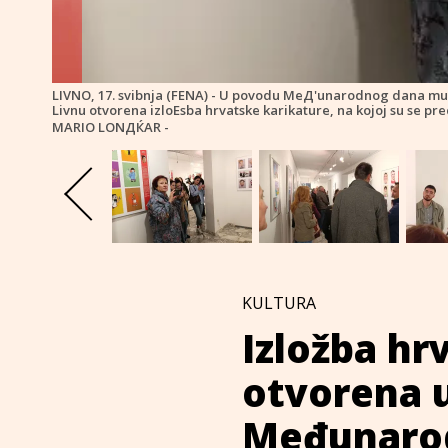
LIVNO, 17. svibnja (FENA) - U povodu MeД'unarodnog dana muz
Livnu otvorena izloЕѕba hrvatske karikature, na kojoj su se pre
MARIO LONДЌAR -
KULTURA
Izložba hr
otvorena 
Međunaro