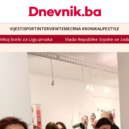
VIJESTI
SPORT
INTERVIEW
TEME
CRNA KRONIKA
LIFESTYLE
a
Vlada Republike Srpske se zadužuje po visokim kamat