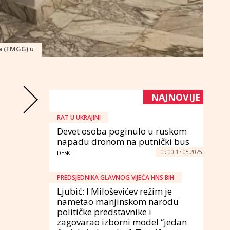
a (FMGG) u
NAJNOVIJE
RAT U UKRAJINI
Devet osoba poginulo u ruskom
napadu dronom na putnički bus
09:00 17.05.2025.
DESK
PREDSJEDNIKA GLAVNOG VIJEĆA HNS BIH
Ljubić: I Miloševićev režim je
nametao manjinskom narodu
političke predstavnike i
zagovarao izborni model “jedan