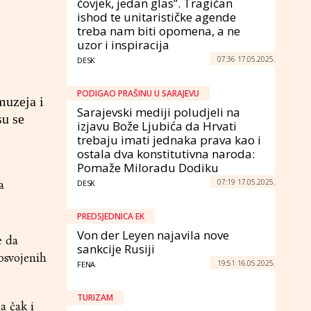
čovjek, jedan glas”. Tragičan
ishod te unitarističke agende
treba nam biti opomena, a ne
uzor i inspiracija
07:36 17.05.2025.
DESK
PODIGAO PRAŠINU U SARAJEVU
muzeja i
Sarajevski mediji poludjeli na
su se
izjavu Bože Ljubića da Hrvati
trebaju imati jednaka prava kao i
ostala dva konstitutivna naroda:
Pomaže Miloradu Dodiku
07:19 17.05.2025.
a
DESK
PREDSJEDNICA EK
Von der Leyen najavila nove
e da
sankcije Rusiji
 osvojenih
19:51 16.05.2025.
FENA
TURIZAM
a čak i