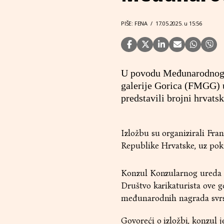
PIŠE: FENA
/
17.05.2025. u 15:56
U povodu Međunarodnog d
galerije Gorica (FMGG) u
predstavili brojni hrvatsk
Izložbu su organizirali Fran
Republike Hrvatske, uz pok
Konzul Konzularnog ureda 
Društvo karikaturista ove g
međunarodnih nagrada svrst
Govoreći o izložbi, konzul je