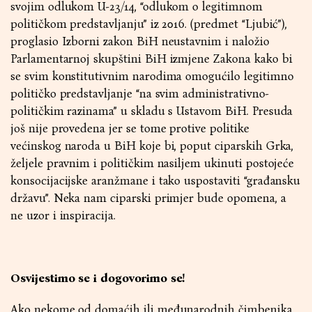
svojim odlukom U-23/14, “odlukom o legitimnom
političkom predstavljanju” iz 2016. (predmet “Ljubić”),
proglasio Izborni zakon BiH neustavnim i naložio
Parlamentarnoj skupštini BiH izmjene Zakona kako bi
se svim konstitutivnim narodima omogućilo legitimno
političko predstavljanje “na svim administrativno-
političkim razinama” u skladu s Ustavom BiH. Presuda
još nije provedena jer se tome protive politike
većinskog naroda u BiH koje bi, poput ciparskih Grka,
željele pravnim i političkim nasiljem ukinuti postojeće
konsocijacijske aranžmane i tako uspostaviti “građansku
državu”. Neka nam ciparski primjer bude opomena, a
ne uzor i inspiracija.
Osvijestimo se i dogovorimo se!
Ako nekome od domaćih ili međunarodnih čimbenika