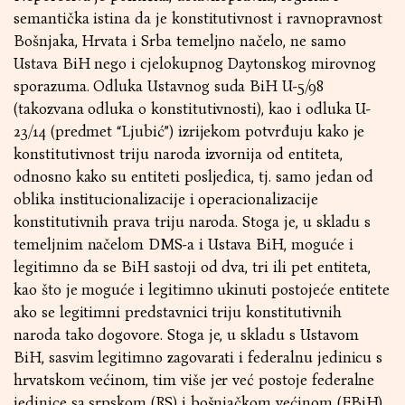
semantička istina da je konstitutivnost i ravnopravnost
Bošnjaka, Hrvata i Srba temeljno načelo, ne samo
Ustava BiH nego i cjelokupnog Daytonskog mirovnog
sporazuma. Odluka Ustavnog suda BiH U-5/98
(takozvana odluka o konstitutivnosti), kao i odluka U-
23/14 (predmet “Ljubić”) izrijekom potvrđuju kako je
konstitutivnost triju naroda izvornija od entiteta,
odnosno kako su entiteti posljedica, tj. samo jedan od
oblika institucionalizacije i operacionalizacije
konstitutivnih prava triju naroda. Stoga je, u skladu s
temeljnim načelom DMS-a i Ustava BiH, moguće i
legitimno da se BiH sastoji od dva, tri ili pet entiteta,
kao što je moguće i legitimno ukinuti postojeće entitete
ako se legitimni predstavnici triju konstitutivnih
naroda tako dogovore. Stoga je, u skladu s Ustavom
BiH, sasvim legitimno zagovarati i federalnu jedinicu s
hrvatskom većinom, tim više jer već postoje federalne
jedinice sa srpskom (RS) i bošnjačkom većinom (FBiH).