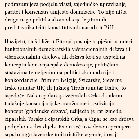
podrazumijeva podjelu vlasti, zajedničko upravljanje,
paritet i konsenzus umjesto dominacije. To nije ništa
drugo nego politika akomodacije legitimnih
predstavnika triju konstitutivnih naroda u BiH.
U svijetu, i još bliže u Europi, postoje uspješni primjeri
funkcionalnih demokratskih višenacionalnih država ili
višenacionalnih dijelova tih država koji su uspjeli na
konceptu konsocijacijske demokracije, političkim
sustavima temeljenim na politici akomodacije i
konkordancije. Primjeri Belgije, Švicarske, Sjeverne
Irske (unutar UK) ili Južnog Tirola (unutar Italije) to
svjedoče. Nakon pokušaja većinskih Grka da ukinu
tadašnje konsocijacijske aranžmane i realiziraju
koncept “građanske države”, uslijedio je rat između
ciparskih Turaka i ciparskih Grka, a Cipar se kao država
podijelio na dva dijela. Kao u već navedenom primjeru
srpsko-jugoslavenske unitarističke agende, i ovaj