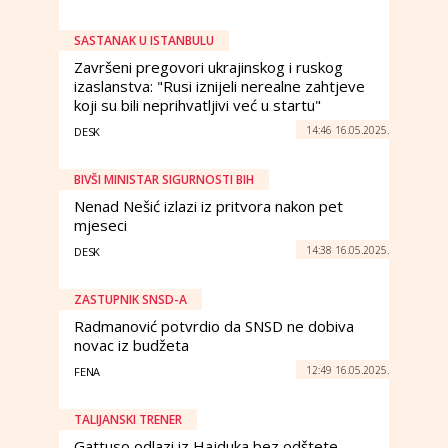
SASTANAK U ISTANBULU
Završeni pregovori ukrajinskog i ruskog
izaslanstva: "Rusi iznijeli nerealne zahtjeve
koji su bili neprihvatljivi već u startu"
14:46 16.05.2025.
DESK
BIVŠI MINISTAR SIGURNOSTI BIH
Nenad Nešić izlazi iz pritvora nakon pet
mjeseci
14:38 16.05.2025.
DESK
ZASTUPNIK SNSD-A
Radmanović potvrdio da SNSD ne dobiva
novac iz budžeta
12:49 16.05.2025.
FENA
TALIJANSKI TRENER
Gattuso odlazi iz Hajduka bez odštete