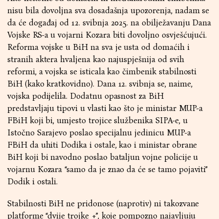
nisu bila dovoljna sva dosadašnja upozorenja, nadam se
da će događaj od 12. svibnja 2025. na obilježavanju Dana
Vojske RS-a u vojarni Kozara biti dovoljno osvješćujući.
Reforma vojske u BiH na sva je usta od domaćih i
stranih aktera hvaljena kao najuspješnija od svih
reformi, a vojska se isticala kao čimbenik stabilnosti
BiH (kako kratkovidno). Dana 12. svibnja se, naime,
vojska podijelila. Dodatnu opasnost za BiH
predstavljaju tipovi u vlasti kao što je ministar MUP-a
FBiH koji bi, umjesto trojice službenika SIPA-e, u
Istočno Sarajevo poslao specijalnu jedinicu MUP-a
FBiH da uhiti Dodika i ostale, kao i ministar obrane
BiH koji bi navodno poslao bataljun vojne policije u
vojarnu Kozara “samo da je znao da će se tamo pojaviti”
Dodik i ostali.
Stabilnosti BiH ne pridonose (naprotiv) ni takozvane
platforme “dvije trojke +”, koje pompozno najavljuju