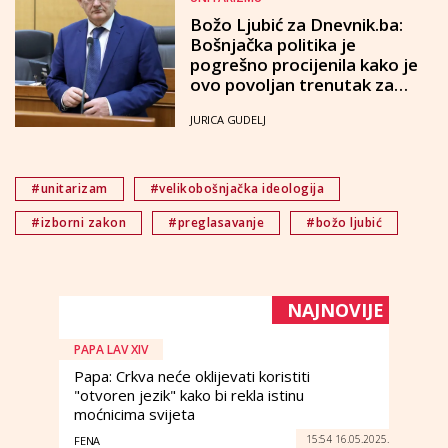
Božo Ljubić za Dnevnik.ba:
Bošnjačka politika je
pogrešno procijenila kako je
ovo povoljan trenutak za
pretvaranje BiH u nacionalnu
JURICA GUDELJ
državu Bošnjaka
#unitarizam
#velikobošnjačka ideologija
#izborni zakon
#preglasavanje
#božo ljubić
NAJNOVIJE
PAPA LAV XIV
Papa: Crkva neće oklijevati koristiti
"otvoren jezik" kako bi rekla istinu
moćnicima svijeta
15:54 16.05.2025.
FENA