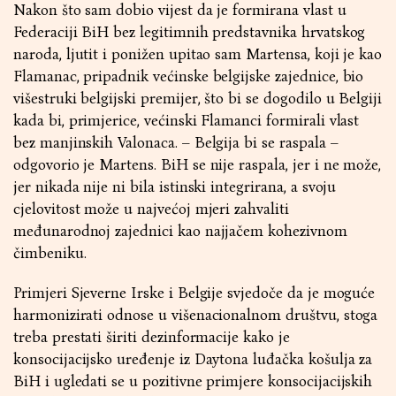
Nakon što sam dobio vijest da je formirana vlast u
Federaciji BiH bez legitimnih predstavnika hrvatskog
naroda, ljutit i ponižen upitao sam Martensa, koji je kao
Flamanac, pripadnik većinske belgijske zajednice, bio
višestruki belgijski premijer, što bi se dogodilo u Belgiji
kada bi, primjerice, većinski Flamanci formirali vlast
bez manjinskih Valonaca. – Belgija bi se raspala –
odgovorio je Martens. BiH se nije raspala, jer i ne može,
jer nikada nije ni bila istinski integrirana, a svoju
cjelovitost može u najvećoj mjeri zahvaliti
međunarodnoj zajednici kao najjačem kohezivnom
čimbeniku.
Primjeri Sjeverne Irske i Belgije svjedoče da je moguće
harmonizirati odnose u višenacionalnom društvu, stoga
treba prestati širiti dezinformacije kako je
konsocijacijsko uređenje iz Daytona luđačka košulja za
BiH i ugledati se u pozitivne primjere konsocijacijskih