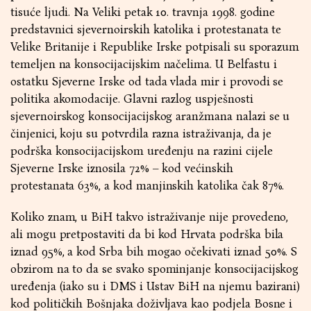
tisuće ljudi. Na Veliki petak 10. travnja 1998. godine
predstavnici sjevernoirskih katolika i protestanata te
Velike Britanije i Republike Irske potpisali su sporazum
temeljen na konsocijacijskim načelima. U Belfastu i
ostatku Sjeverne Irske od tada vlada mir i provodi se
politika akomodacije. Glavni razlog uspješnosti
sjevernoirskog konsocijacijskog aranžmana nalazi se u
činjenici, koju su potvrdila razna istraživanja, da je
podrška konsocijacijskom uređenju na razini cijele
Sjeverne Irske iznosila 72% – kod većinskih
protestanata 63%, a kod manjinskih katolika čak 87%.
Koliko znam, u BiH takvo istraživanje nije provedeno,
ali mogu pretpostaviti da bi kod Hrvata podrška bila
iznad 95%, a kod Srba bih mogao očekivati iznad 50%. S
obzirom na to da se svako spominjanje konsocijacijskog
uređenja (iako su i DMS i Ustav BiH na njemu bazirani)
kod političkih Bošnjaka doživljava kao podjela Bosne i