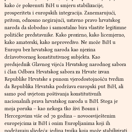
kako će pokrenuti BiH u smjeru stabilizacije,
prosperiteta i europskih integracija. Zanemarujući,
pritom, odnosno negirajući, ustavno pravo hrvatskog
naroda da slobodno i samostalno bira vlastite legitimne
političke predstavnike. Kako prozirno, kako licemjerno,
kako amaterski, kako neprovedivo. Ne može BiH u
Europu bez hrvatskog naroda kao njezina
državotvornog konstitutivnog subjekta. Kao
predsjednik Glavnog vijeća Hrvatskog narodnog sabora
i član Odbora Hrvatskog sabora za Hrvate izvan
Republike Hrvatske s punom vjerodostojnošću tvrdim
da Republika Hrvatska podržava europski put BiH, ali
samo pod uvjetom poštivanja konstitutivnih
nacionalnih prava hrvatskog naroda u BiH. Stoga je
moja poruka – kao nekoga tko živi Bosnu i
Hercegovinu više od 70 godina – novoosviještenim
europejcima iz BiH i onim Europljanima koji ih
podržavaju sljedeća: jedina trojka koja može stabilizirati