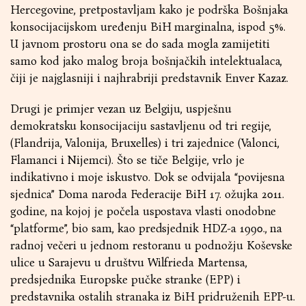
Hercegovine, pretpostavljam kako je podrška Bošnjaka
konsocijacijskom uređenju BiH marginalna, ispod 5%.
U javnom prostoru ona se do sada mogla zamijetiti
samo kod jako malog broja bošnjačkih intelektualaca,
čiji je najglasniji i najhrabriji predstavnik Enver Kazaz.
Drugi je primjer vezan uz Belgiju, uspješnu
demokratsku konsocijaciju sastavljenu od tri regije,
(Flandrija, Valonija, Bruxelles) i tri zajednice (Valonci,
Flamanci i Nijemci). Što se tiče Belgije, vrlo je
indikativno i moje iskustvo. Dok se odvijala “povijesna
sjednica” Doma naroda Federacije BiH 17. ožujka 2011.
godine, na kojoj je počela uspostava vlasti onodobne
“platforme”, bio sam, kao predsjednik HDZ-a 1990., na
radnoj večeri u jednom restoranu u podnožju Koševske
ulice u Sarajevu u društvu Wilfrieda Martensa,
predsjednika Europske pučke stranke (EPP) i
predstavnika ostalih stranaka iz BiH pridruženih EPP-u.