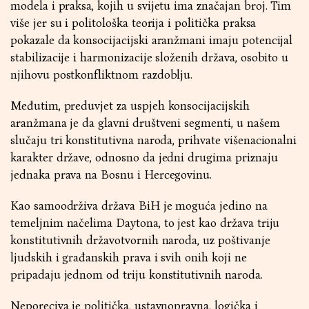
modela i praksa, kojih u svijetu ima značajan broj. Tim
više jer su i politološka teorija i politička praksa
pokazale da konsocijacijski aranžmani imaju potencijal
stabilizacije i harmonizacije složenih država, osobito u
njihovu postkonfliktnom razdoblju.
Međutim, preduvjet za uspjeh konsocijacijskih
aranžmana je da glavni društveni segmenti, u našem
slučaju tri konstitutivna naroda, prihvate višenacionalni
karakter države, odnosno da jedni drugima priznaju
jednaka prava na Bosnu i Hercegovinu.
Kao samoodrživa država BiH je moguća jedino na
temeljnim načelima Daytona, to jest kao država triju
konstitutivnih državotvornih naroda, uz poštivanje
ljudskih i građanskih prava i svih onih koji ne
pripadaju jednom od triju konstitutivnih naroda.
Neporeciva je politička, ustavnopravna, logička i