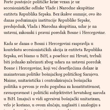
Forte postojeće političke krize vezan je uz
secesionističke odluke Vlade i Narodne skupštine
entiteta Republika Srpska. Bez ikakve sumnje, ovo što
danas poduzimaju institucije Republike Srpske,
predsjednik, Vlada i Narodna skupština, udar je na
ustavni, zakonski i pravni poredak Bosne i Hercegovine.
Kada se danas o Bosni i Hercegovini raspravlja u
kontekstu secesionističkih akcija iz entiteta Republika
Srpska, svi bismo u BiH, a posebice mi Hrvati, trebali
biti jednako zabrinuti zbog udara na ustavni poredak
Bosne i Hercegovine, koji već desetljećima dolaze iz
mainstream politike bošnjačkog političkog Sarajeva.
Naime, unitaristička i centralizirajuća bošnjačka
politika u prvom je redu pogubna za konstitutivnost,
ravnopravnost i politički subjektivitet hrvatskog naroda
u BiH. Imajući u vidi agresivni bošnjački unitarizam,
vrlo je korisno, u ovom slučaju, naglasiti i analogiju s