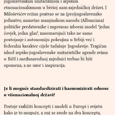
jugoslavenskim unitarizmom i srpskim
etnonacionalizmom u bivšoj nam zajedničkoj državi. I
Miloševićev režim pozivao se na (pro)jugoslavensko
jedinstvo, nametao manjinskom narodu (Albancima)
političke predstavnike i zagovarao izborni model “jedan
čovjek, jedan glas”, zanemarujući tako ne samo
postojanje i autonomiju pokrajina u Srbiji već i
federalni karakter cijele tadašnje Jugoslavije. Tragičan
ishod srpsko-jugoslavenske unitarističke agende svima
u BiH i međunarodnoj zajednici trebao bi biti
opomena, a ne uzor i inspiracija.
Je li moguće standardizirati i harmonizirati odnose
u višenacionalnoj državi?
Postoje različiti koncepti i modeli u Europi i svijetu
kako je to moguće, a oni se svode na dva koncepta,