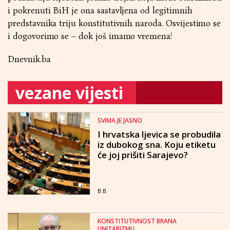
i pokrenuti BiH je ona sastavljena od legitimnih
predstavnika triju konstitutivnih naroda. Osvijestimo se
i dogovorimo se – dok još imamo vremena!
Dnevnik.ba
vezane vijesti
SVIMA JE JASNO
I hrvatska ljevica se probudila
iz dubokog sna. Koju etiketu
će joj prišiti Sarajevo?
B.B.
KONSTITUTIVNOST BRANA
UNITARIZMU