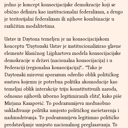
jedno je koncept konsocijacijske demokracije koji se
obično definira kao institucionalni federalizam, a drugo
je teritorijalni federalizam ili njihove kombinacije u
različitim modalitetima.
Ustav iz Daytona temeljen je na konsocijacijskom
konceptu “Daytonski Ustav je institucionalizirao glavne
elemente klasičnog Lijphartova modela konsocijacijske
demokracije u državi (nacionalna konsocijacija) i u
Federaciji (regionalna konsocijacija)”… “Tako je
Daytonski mirovni sporazum odredio oblik političkog
sustava kojemu je potrebna politika akomodacije kao
temeljni oblik interakcije triju konstitutivnih naroda,
odnosno njihovih izborno legitimiranih elita”, kako piše
Mirjana Kasapović. To podrazumijeva međusobno
usklađivanje politika umjesto političkog mešetarenja i
nadmudrivanja. To podrazumijeva legitimno političko
predstavljanje umjesto nacionalnog preglasavanja. To