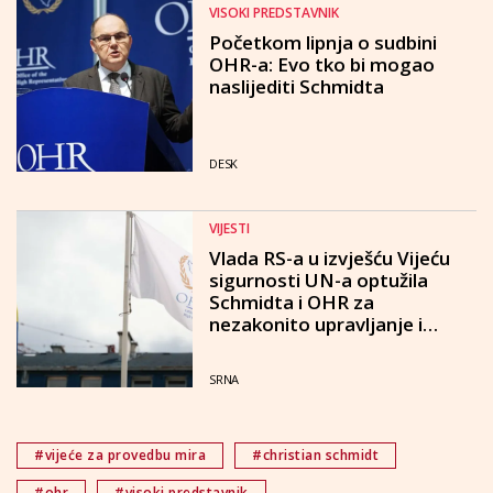
VISOKI PREDSTAVNIK
Početkom lipnja o sudbini
OHR-a: Evo tko bi mogao
naslijediti Schmidta
DESK
VIJESTI
Vlada RS-a u izvješću Vijeću
sigurnosti UN-a optužila
Schmidta i OHR za
nezakonito upravljanje i
protuustavnu centralizaciju
BiH
SRNA
#vijeće za provedbu mira
#christian schmidt
#ohr
#visoki predstavnik