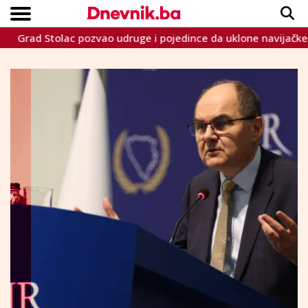
rad Stolac pozvao udruge i pojedince da uklone navijačke zas
Copyright © Dnevnik.ba 2023.
CRNA KRONIKA
INTERVIEW
LIFESTYLE
VIJESTI
SPORT
TEME