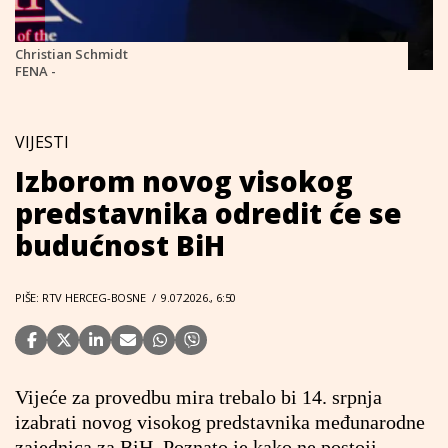
Christian Schmidt
FENA -
VIJESTI
Izborom novog visokog
predstavnika odredit će se
budućnost BiH
PIŠE: RTV HERCEG-BOSNE
/
9.07.2026., 6:50
Vijeće za provedbu mira trebalo bi 14. srpnja
izabrati novog visokog predstavnika međunarodne
zajednica za BiH. Poznato je kako ne postoji