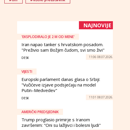
NAJNOVIJE
'EKSPLODIRALO JE 2 M OD MENE'
Iran napao tanker s hrvatskom posadom.
"Preživio sam Božjim čudom, svi smo živi"
11:06 08.07.2026.
DESK
VIJESTI
Europski parlament danas glasa o Srbiji:
"Vučićeve izjave podsjećaju na model
Putin–Medvedev"
11:01 08.07.2026.
DESK
AMERIČKI PREDSJEDNIK
Trump proglasio primirje s Iranom
završenim: "Oni su lažljivci i bolesni ljudi"