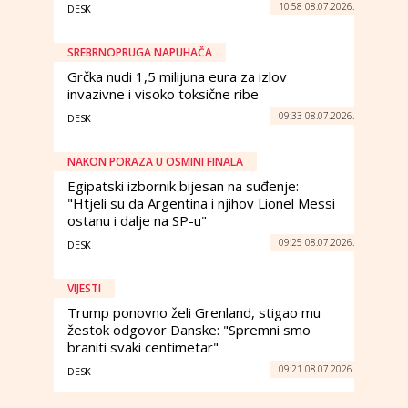
10:58 08.07.2026.
DESK
SREBRNOPRUGA NAPUHAČA
Grčka nudi 1,5 milijuna eura za izlov
invazivne i visoko toksične ribe
09:33 08.07.2026.
DESK
NAKON PORAZA U OSMINI FINALA
Egipatski izbornik bijesan na suđenje:
"Htjeli su da Argentina i njihov Lionel Messi
ostanu i dalje na SP-u"
09:25 08.07.2026.
DESK
VIJESTI
Trump ponovno želi Grenland, stigao mu
žestok odgovor Danske: "Spremni smo
braniti svaki centimetar"
09:21 08.07.2026.
DESK