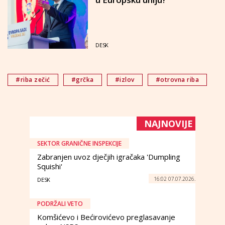
DESK
#riba zečić
#grčka
#izlov
#otrovna riba
NAJNOVIJE
SEKTOR GRANIČNE INSPEKCIJE
Zabranjen uvoz dječjih igračaka 'Dumpling
Squishi'
16:02 07.07.2026.
DESK
PODRŽALI VETO
Komšićevo i Bećirovićevo preglasavanje