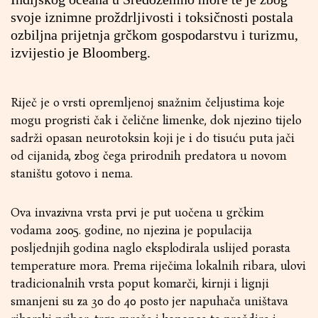
svoje iznimne proždrljivosti i toksičnosti postala
ozbiljna prijetnja grčkom gospodarstvu i turizmu,
izvijestio je Bloomberg.
Riječ je o vrsti opremljenoj snažnim čeljustima koje
mogu progristi čak i čelične limenke, dok njezino tijelo
sadrži opasan neurotoksin koji je i do tisuću puta jači
od cijanida, zbog čega prirodnih predatora u novom
staništu gotovo i nema.
Ova invazivna vrsta prvi je put uočena u grčkim
vodama 2005. godine, no njezina je populacija
posljednjih godina naglo eksplodirala uslijed porasta
temperature mora. Prema riječima lokalnih ribara, ulovi
tradicionalnih vrsta poput komarči, kirnji i lignji
smanjeni su za 30 do 40 posto jer napuhača uništava