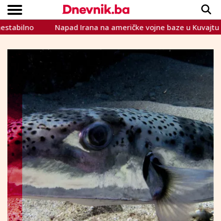
no
Napad Irana na američke vojne baze u Kuvajtu i Bahre
Copyright © Dnevnik.ba 2023.
CRNA KRONIKA
INTERVIEW
LIFESTYLE
VIJESTI
SPORT
TEME