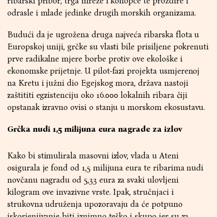
ribarski pribor, trga mreže i konopce te proždire i
odrasle i mlade jedinke drugih morskih organizama.
Budući da je ugrožena druga najveća ribarska flota u
Europskoj uniji, grčke su vlasti bile prisiljene pokrenuti
prve radikalne mjere borbe protiv ove ekološke i
ekonomske prijetnje. U pilot-fazi projekta usmjerenoj
na Kretu i južni dio Egejskog mora, država nastoji
zaštititi egzistenciju oko 16.000 lokalnih ribara čiji
opstanak izravno ovisi o stanju u morskom ekosustavu.
Grčka nudi 1,5 milijuna eura nagrade za izlov
Kako bi stimulirala masovni izlov, vlada u Ateni
osigurala je fond od 1,5 milijuna eura te ribarima nudi
novčanu nagradu od 5,33 eura za svaki ulovljeni
kilogram ove invazivne vrste. Ipak, stručnjaci i
strukovna udruženja upozoravaju da će potpuno
iskorjenjivanje biti iznimno teško i skupo jer su za