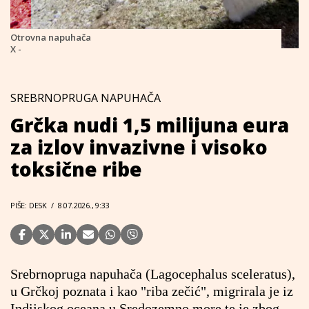
Otrovna napuhača
X -
SREBRNOPRUGA NAPUHAČA
Grčka nudi 1,5 milijuna eura
za izlov invazivne i visoko
toksične ribe
PIŠE: DESK
/
8.07.2026., 9:33
Srebrnopruga napuhača (Lagocephalus sceleratus),
u Grčkoj poznata i kao "riba zečić", migrirala je iz
Indijskog oceana u Sredozemno more te je zbog