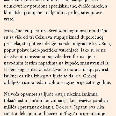
učinkovit lov potrebne specijalizirane, čvršće mreže, a
klimatske promjene i dalje idu u prilog širenju ove
vrste.
Prosječne temperature Sredozemnog mora trenutačno
su za više od tri Celzijeva stupnja iznad dugoročnog
prosjeka, što potiče i druge morske migracije kroz Suez,
poput pojave indo-pacifičke vatrenjače. Iako su se na
društvenim mrežama pojavile dezinformacije o
navodnim čestim napadima na kupače, znanstvenici iz
Helenskog centra za istraživanje mora smiruju javnost
ističući da riba izbjegava ljude te da je u Grčkoj
zabilježen samo jedan izolirani ugriz prije četiri godine.
Najveća opasnost za ljude ostaje njezina iznimna
toksičnost u slučaju konzumacije, koja izaziva paralizu
mišića i prestanak disanja. Dok se u Japanu ova riba
smatra delicijom pod nazivom "fugu" i pripremaju je