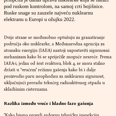
pod ruskom kontrolom, na samoj crti bojišnice.
Ruske snage su zauzele najveću nuklearnu
elektranu u Europi u ožujku 2022.
Dvije strane se međusobno optužuju za granatiranje
područja oko nuklearke, a Međunarodna agencija za
atomsku energiju (IAEA) nastoji uspostaviti sigurnosni
mehanizam kako bi se spriječile moguće nesreće. Prema
IAEA-i, jedan od šest reaktora, blok 4, se mora stalno
držati u "vrućem" režimu gašenja kako bi i dalje
proizvodio paru neophodnu za nuklearnu sigurnost,
uključujući preradu tekućeg radioaktivnog otpada u
skladišnim cisternama.
Razlika između vruće i hladne faze gašenja
"Kako bismo proveli redovnu tehničku inspekciju