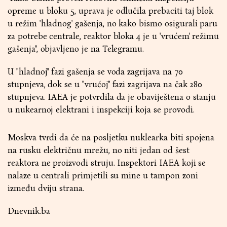
opreme u bloku 5, uprava je odlučila prebaciti taj blok
u režim 'hladnog' gašenja, no kako bismo osigurali paru
za potrebe centrale, reaktor bloka 4 je u 'vrućem' režimu
gašenja", objavljeno je na Telegramu.
U "hladnoj" fazi gašenja se voda zagrijava na 70
stupnjeva, dok se u "vrućoj" fazi zagrijava na čak 280
stupnjeva. IAEA je potvrdila da je obaviještena o stanju
u nukearnoj elektrani i inspekciji koja se provodi.
Moskva tvrdi da će na posljetku nuklearka biti spojena
na rusku električnu mrežu, no niti jedan od šest
reaktora ne proizvodi struju. Inspektori IAEA koji se
nalaze u centrali primjetili su mine u tampon zoni
između dviju strana.
Dnevnik.ba