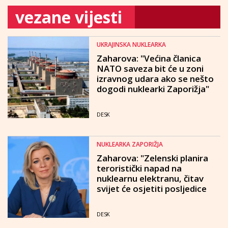
vezane vijesti
UKRAJINSKA NUKLEARKA
Zaharova: "Većina članica
NATO saveza bit će u zoni
izravnog udara ako se nešto
dogodi nuklearki Zaporižja"
DESK
NUKLEARKA ZAPORIŽJA
Zaharova: "Zelenski planira
teroristički napad na
nuklearnu elektranu, čitav
svijet će osjetiti posljedice
DESK