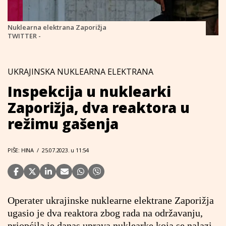
Nuklearna elektrana Zaporižja
TWITTER -
UKRAJINSKA NUKLEARNA ELEKTRANA
Inspekcija u nuklearki
Zaporižja, dva reaktora u
režimu gašenja
PIŠE: HINA
/
25.07.2023. u 11:54
Operater ukrajinske nuklearne elektrane Zaporižja
ugasio je dva reaktora zbog rada na održavanju,
priopćila je danas uprava nuklearke koja se nalazi