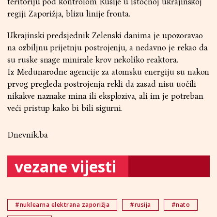
teritoriju pod kontrolom Rusije u istočnoj ukrajinskoj
regiji Zaporižja, blizu linije fronta.
Ukrajinski predsjednik Zelenski danima je upozoravao
na ozbiljnu prijetnju postrojenju, a nedavno je rekao da
su ruske snage minirale krov nekoliko reaktora.
Iz Međunarodne agencije za atomsku energiju su nakon
prvog pregleda postrojenja rekli da zasad nisu uočili
nikakve naznake mina ili eksploziva, ali im je potreban
veći pristup kako bi bili sigurni.
Dnevnik.ba
vezane vijesti
#nuklearna elektrana zaporižja
#rusija
#nato