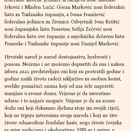
Ivković i Mladen Lučić. Goran Marković nosi federalnu
listu za Tuzlansku županiju, a Ivana Ivanišević
federalnu jedinicu za Živinice. Odvjetnik Ivan Krištić
nosi županijsku listu Posavine, Sofija Zečević nosi
federalnu listu ove županije, a zajedničku državnu listu
Posavske i Tuzlanske županije nosi Danijel Marković.
Hrvatski narod je narod dostojanstva, hrabrosti i
ponosa. Nećemo i ne možemo dopustiti da nas i nakon
izbora 2022. predstavljaju oni koji su protratili godine i
godine naših života radeći isključivo za osobnu korist,
uvelike pomažući onima koji od nas žele napraviti
manjinu u svome domu. Vrijeme je da uzvratimo
udarac i to najjače moguće. Vrijeme je da na scenu
dođu oni koji dokazano djelima stoje iza svojih riječi,
koji ne trguju interesima svoga naroda i koji ne žive
živote odnarođene feudalne kaste, nego živote čovjeka
sa svim nedaćama i okolnostima. HRS se i ovime, s