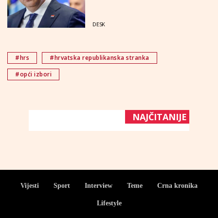
DESK
#hrs
#hrvatska republikanska stranka
#opći izbori
NAJČITANIJE
Vijesti
Sport
Interview
Teme
Crna kronika
Lifestyle