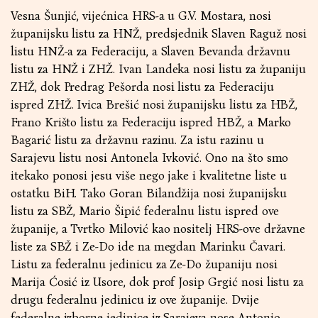
Vesna Šunjić, vijećnica HRS-a u G.V. Mostara, nosi
županijsku listu za HNŽ, predsjednik Slaven Raguž nosi
listu HNŽ-a za Federaciju, a Slaven Bevanda državnu
listu za HNŽ i ZHŽ. Ivan Landeka nosi listu za županiju
ZHŽ, dok Predrag Pešorda nosi listu za Federaciju
ispred ZHŽ. Ivica Brešić nosi županijsku listu za HBŽ,
Frano Krišto listu za Federaciju ispred HBŽ, a Marko
Bagarić listu za državnu razinu. Za istu razinu u
Sarajevu listu nosi Antonela Ivković. Ono na što smo
itekako ponosi jesu više nego jake i kvalitetne liste u
ostatku BiH. Tako Goran Bilandžija nosi županijsku
listu za SBŽ, Mario Šipić federalnu listu ispred ove
županije, a Tvrtko Milović kao nositelj HRS-ove državne
liste za SBŽ i Ze-Do ide na megdan Marinku Čavari.
Listu za federalnu jedinicu za Ze-Do županiju nosi
Marija Ćosić iz Usore, dok prof Josip Grgić nosi listu za
drugu federalnu jedinicu iz ove županije. Dvije
federalne izborne jedinice iz Sarajeva nose Antonio