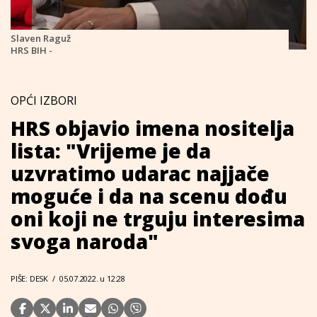
Slaven Raguž
HRS BIH -
OPĆI IZBORI
HRS objavio imena nositelja
lista: "Vrijeme je da
uzvratimo udarac najjače
moguće i da na scenu dođu
oni koji ne trguju interesima
svoga naroda"
PIŠE: DESK
/
05.07.2022. u 12:28