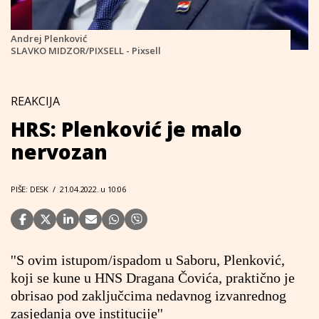
Andrej Plenković
SLAVKO MIDZOR/PIXSELL - Pixsell
REAKCIJA
HRS: Plenković je malo
nervozan
PIŠE: DESK
/
21.04.2022. u 10:06
''S ovim istupom/ispadom u Saboru, Plenković,
koji se kune u HNS Dragana Čovića, praktično je
obrisao pod zaključcima nedavnog izvanrednog
zasjedanja ove institucije''