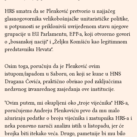
HRS smatra da se Plenković pretvorio u najjačeg
glasnogovornika velikobošnjačke unitarističke politike,
u potpunosti se priklonivši uvrijeđenom stavu njegove
grupacije u EU Parlamentu, EPP-a, koji otvoreno govori
o „bosanskoj naciji“ i „Željku Komšiću kao legitimnom
predstavniku Hrvata“.
Osim toga, poručuju da je Plenković ovim
istupom/ispadom u Saboru, on koji se kune u HNS
Dragana Čovića, praktično obrisao pod zaključcima
nedavnog izvanrednog zasjedanja ove institucije.
''Ovim putem, mi okupljeni oko „troje vijećnika“ HRS-a,
poručujemo Andreju Plenkoviću prvo da mu malo
ažuriraju podatke o broju vijećnika i zastupnika HRS-a i
neka ponovno naruči analizu istih u listopadu, jer će
brojka biti itekako veća. Drugo, pametnije bi mu bilo