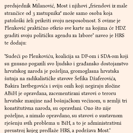
predsjednik Milanović, Most i njihovi „friendovi iz male
strančice od 3 zastupnika“ može samo osoba koja
patološki želi prikriti svoju nesposobnost. S ovime je
Plenković praktično otkrio sve karte na kojima će HDZ
graditi svoju političku agendu za Izbore'' naveo je HRS
te dodaju:
''Sudeći po Plenkoviću, koalicija sa DF-om i SDA-om koji
su gnusno pogazili svo ljudsko i građansko dostojanstvo
hrvatskog naroda je poželjna, gromoglasna hrvatska
šutnja na radikalističke stavove Šefika Džaferovića,
Bakira Izetbegovića i sviju onih koji negiraju zločine
ABiH je opravdana, zacementirani stavovi o teroru
hrvatske manjine nad bošnjačkom većinom, u zemlji tri
konstitutivna naroda, su opravdani. Ono što nije
poželjno, a nimalo opravdano, su stavovi o sustavnom
rješenju svih problema u BiH, a to je administrativni
preustroj kojeg predlaže HRS, a podržava Most.''