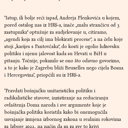
''Istup, ili bolje reći ispad, Andreja Plenkovića u kojem,
pored ostalog nas iz HRS-a, inače „malu strančicu od 3
zastupnika“ optužuje za sudjelovanje u, citiramo,
„agendi koja za cilj ima blokirati procese“, a na čelu koje
stoji „karijes s Pantovčaka“, do kosti je ogolio hdzovsku
politiku i njenu jalovost kada su Hrvati u BiH u
pitanju. Točnije, pokazalo se ono što odavno govorimo,
a to je kako je Zagrebu bliži Bruxelles nego cijela Bosna
i Hercegovina'', priopćili su iz HRS-a.
''Pravdati bošnjačku unitarističku politiku i
radikalističke stavove, inzistiranje na reduciranju
ovlaštenja Doma naroda i sve argumente koje je
bošnjačka politika koristila kako bi onemogućila
usvajanje izmjena izbornog zakona u realnim rokovima
za Izbore 2022., na način da su za sve to krivi