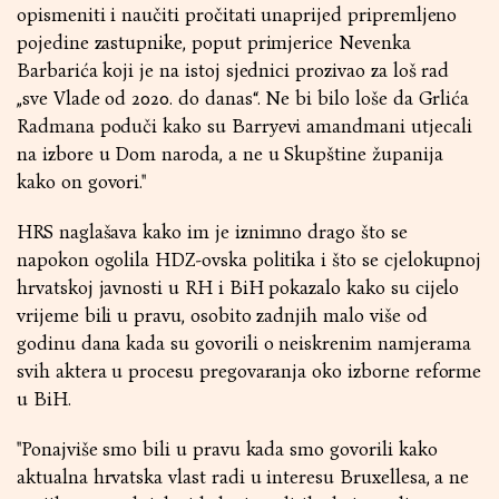
opismeniti i naučiti pročitati unaprijed pripremljeno
pojedine zastupnike, poput primjerice Nevenka
Barbarića koji je na istoj sjednici prozivao za loš rad
„sve Vlade od 2020. do danas“. Ne bi bilo loše da Grlića
Radmana poduči kako su Barryevi amandmani utjecali
na izbore u Dom naroda, a ne u Skupštine županija
kako on govori.''
HRS naglašava kako im je iznimno drago što se
napokon ogolila HDZ-ovska politika i što se cjelokupnoj
hrvatskoj javnosti u RH i BiH pokazalo kako su cijelo
vrijeme bili u pravu, osobito zadnjih malo više od
godinu dana kada su govorili o neiskrenim namjerama
svih aktera u procesu pregovaranja oko izborne reforme
u BiH.
''Ponajviše smo bili u pravu kada smo govorili kako
aktualna hrvatska vlast radi u interesu Bruxellesa, a ne