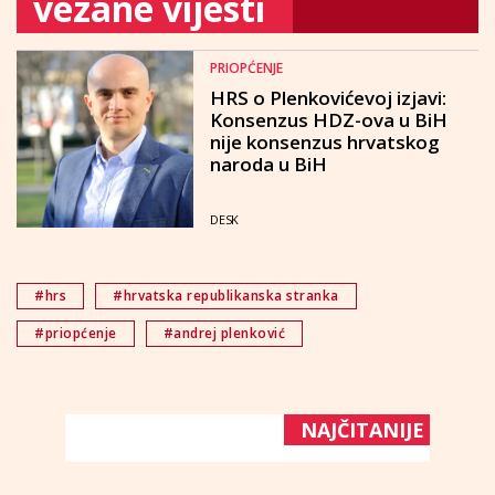
vezane vijesti
PRIOPĆENJE
HRS o Plenkovićevoj izjavi:
Konsenzus HDZ-ova u BiH
nije konsenzus hrvatskog
naroda u BiH
DESK
#hrs
#hrvatska republikanska stranka
#priopćenje
#andrej plenković
NAJČITANIJE