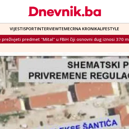
VIJESTI
SPORT
INTERVIEW
TEME
CRNA KRONIKA
LIFESTYLE
al" u FBiH čiji osnovni dug iznosi 370 milijuna eura bez kamata