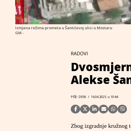
Izmjena režima prometa u Šantićevoj ulici u Mostaru
GM -
RADOVI
Dvosmjern
Alekse Ša
PIŠE: DESK
/
16.04.2025. u 10:44
Zbog izgradnje kružnog t