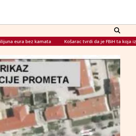
Košarac tvrdi da je FBiH ta koja izbjegava obveze: Što ćem