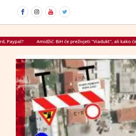
BiH će preživjeti "Viadukt", ali kako će preživjeti predmet "Mit