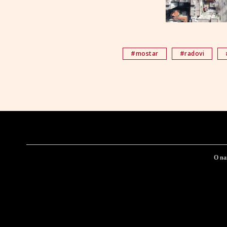
#mostar
#radovi
O n