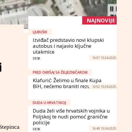
NAJNOVIJE
LJUBUŠKI
Izviđač predstavio novi klupski
autobus i najavio ključne
utakmice
16:57 15.04.2025.
DESK
i
PRED OKRŠAJ SA ŽELJEZNIČAROM
Klafurić: Želimo u finale Kupa
BiH, nećemo braniti rezultat
16:52 15.04.2025.
DUDA U HRVATSKOJ
Duda želi više hrvatskih vojnika u
Poljskoj te nudi pomoć granične
policije
Stepinca
16:49 15.04.2025.
DESK