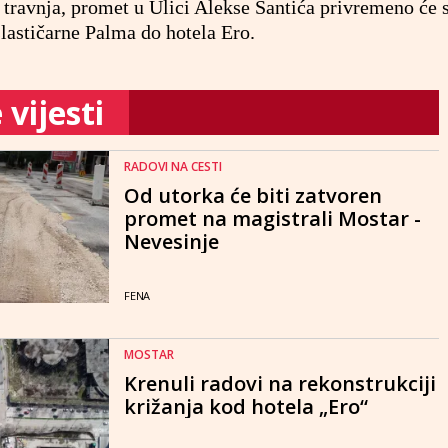
 travnja, promet u Ulici Alekse Šantića privremeno će 
lastičarne Palma do hotela Ero.
vijesti
RADOVI NA CESTI
Od utorka će biti zatvoren
promet na magistrali Mostar -
Nevesinje
FENA
MOSTAR
Krenuli radovi na rekonstrukciji
križanja kod hotela „Ero“