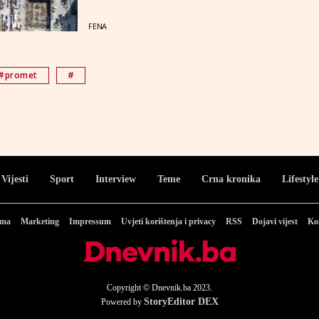
FENA
#promet
#
Vijesti
Sport
Interview
Teme
Crna kronika
Lifestyle
ama
Marketing
Impressum
Uvjeti korištenja i privacy
RSS
Dojavi vijest
Ko
Copyright © Dnevnik.ba 2023.
StoryEditor DEX
Powered by