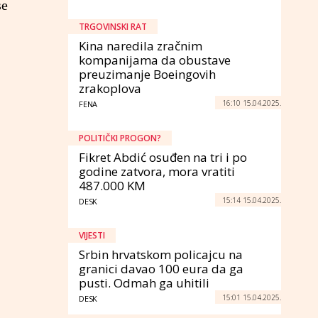
se
TRGOVINSKI RAT
Kina naredila zračnim
kompanijama da obustave
preuzimanje Boeingovih
zrakoplova
16:10 15.04.2025.
FENA
POLITIČKI PROGON?
Fikret Abdić osuđen na tri i po
godine zatvora, mora vratiti
487.000 KM
15:14 15.04.2025.
DESK
VIJESTI
Srbin hrvatskom policajcu na
granici davao 100 eura da ga
pusti. Odmah ga uhitili
15:01 15.04.2025.
DESK