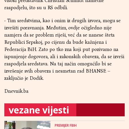
visoki predstavnik Christian Schmidt nametne
raspodjelu, što su u RS odbili.
- Tim sredstvima, kao i onim iz drugih izvora, mogu se
izvršiti poravnanja. Međutim, ovdje očigledno nije
namjera da se problem riješi, već da se nanese šteta
Republici Srpskoj, po cijenu da bude kažnjena i
Federacija BiH. Zato po tko zna koji put pozivamo na
ispunjenje dogovora, ali i zakonskih obaveza, da se izvrši
raspodjela sredstava. Na taj način omogućilo bi se
izvršenje svih obaveza i nesmetan rad BHANSE –
zaključio je Dodik.
Dnevnik.ba
vezane vijesti
PREMIJER FBIH