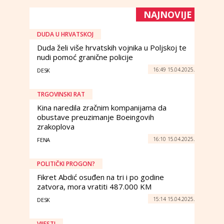
NAJNOVIJE
DUDA U HRVATSKOJ
Duda želi više hrvatskih vojnika u Poljskoj te
nudi pomoć granične policije
16:49 15.04.2025.
DESK
TRGOVINSKI RAT
Kina naredila zračnim kompanijama da
obustave preuzimanje Boeingovih
zrakoplova
16:10 15.04.2025.
FENA
POLITIČKI PROGON?
Fikret Abdić osuđen na tri i po godine
zatvora, mora vratiti 487.000 KM
15:14 15.04.2025.
DESK
VIJESTI