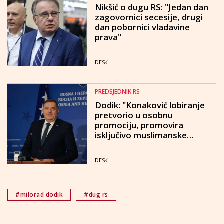
Nikšić o dugu RS: "Jedan dan
zagovornici secesije, drugi
dan pobornici vladavine
prava"
DESK
PREDSJEDNIK RS
Dodik: "Konaković lobiranje
pretvorio u osobnu
promociju, promovira
isključivo muslimanske
interese"
DESK
#milorad dodik
#dug rs