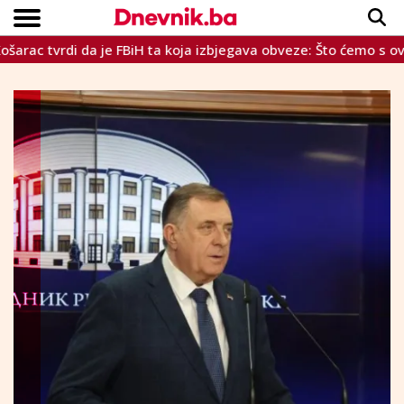
tvrdi da je FBiH ta koja izbjegava obveze: Što ćemo s ovih 800
Copyright © Dnevnik.ba 2023.
CRNA KRONIKA
INTERVIEW
LIFESTYLE
VIJESTI
SPORT
TEME