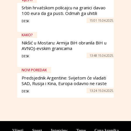
Srbin hrvatskom policajcu na granici davao
100 eura da ga pusti. Odmah ga uhitili
15:01 15.04.2025.
DESK
KAKO?
Nikšić u Mostaru: Armija BiH obranila BiH u
AVNOJ-evskim granicama
13:48 15.04.2025.
DESK
NOVI POREDAK
Predsjednik Argentine: Svijetom će vladati
SAD, Rusija i Kina, Europa odavno ne raste
13:24 15.04.2025.
DESK
Vijesti
Sport
Interview
Teme
Crna kronika