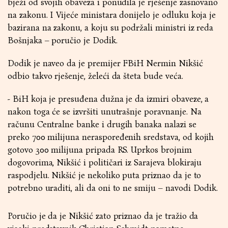
bježi od svojih obaveza i ponudila je rješenje zasnovano
na zakonu. I Vijeće ministara donijelo je odluku koja je
bazirana na zakonu, a koju su podržali ministri iz reda
Bošnjaka – poručio je Dodik.
Dodik je naveo da je premijer FBiH Nermin Nikšić
odbio takvo rješenje, želeći da šteta bude veća.
- BiH koja je presuđena dužna je da izmiri obaveze, a
nakon toga će se izvršiti unutrašnje poravnanje. Na
računu Centralne banke i drugih banaka nalazi se
preko 700 milijuna neraspoređenih sredstava, od kojih
gotovo 300 milijuna pripada RS. Uprkos brojnim
dogovorima, Nikšić i političari iz Sarajeva blokiraju
raspodjelu. Nikšić je nekoliko puta priznao da je to
potrebno uraditi, ali da oni to ne smiju – navodi Dodik.
Poručio je da je Nikšić zato priznao da je tražio da