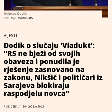
Milorad Dodik
PREDSJEDNIKRS.RS -
VIJESTI
Dodik o slučaju 'Viadukt':
"RS ne bježi od svojih
obaveza i ponudila je
rješenje zasnovano na
zakonu, Nikšić i političari iz
Sarajeva blokiraju
raspodjelu novca"
PIŠE: DESK
/
16.04.2025. u 10:29