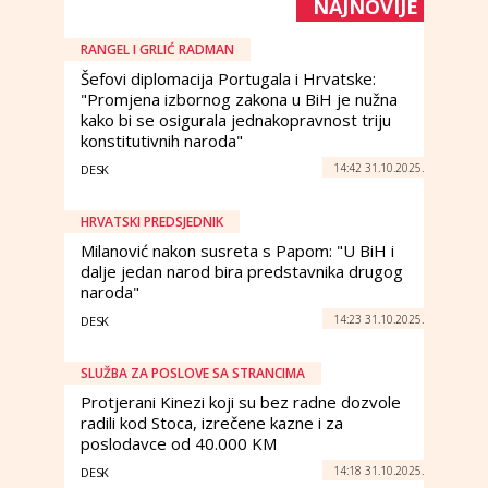
NAJNOVIJE
RANGEL I GRLIĆ RADMAN
Šefovi diplomacija Portugala i Hrvatske:
"Promjena izbornog zakona u BiH je nužna
kako bi se osigurala jednakopravnost triju
konstitutivnih naroda"
14:42 31.10.2025.
DESK
HRVATSKI PREDSJEDNIK
Milanović nakon susreta s Papom: "U BiH i
dalje jedan narod bira predstavnika drugog
naroda"
14:23 31.10.2025.
DESK
SLUŽBA ZA POSLOVE SA STRANCIMA
Protjerani Kinezi koji su bez radne dozvole
radili kod Stoca, izrečene kazne i za
poslodavce od 40.000 KM
14:18 31.10.2025.
DESK