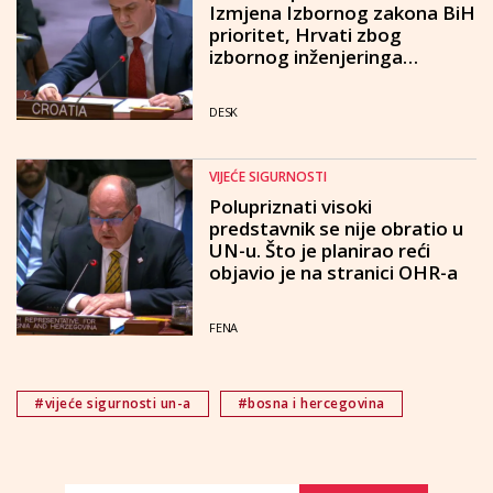
Izmjena Izbornog zakona BiH
prioritet, Hrvati zbog
izbornog inženjeringa
uskraćeni za izbor legitimnog
člana Predsjedništva
DESK
VIJEĆE SIGURNOSTI
Polupriznati visoki
predstavnik se nije obratio u
UN-u. Što je planirao reći
objavio je na stranici OHR-a
FENA
#vijeće sigurnosti un-a
#bosna i hercegovina