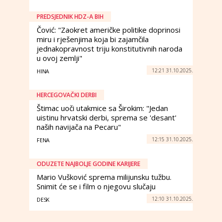
PREDSJEDNIK HDZ-A BIH
Čović: "Zaokret američke politike doprinosi
miru i rješenjima koja bi zajamčila
jednakopravnost triju konstitutivnih naroda
u ovoj zemlji"
12:21 31.10.2025.
HINA
HERCEGOVAČKI DERBI
Štimac uoči utakmice sa Širokim: "Jedan
uistinu hrvatski derbi, sprema se 'desant'
naših navijača na Pecaru"
12:15 31.10.2025.
FENA
ODUZETE NAJBOLJE GODINE KARIJERE
Mario Vušković sprema milijunsku tužbu.
Snimit će se i film o njegovu slučaju
12:10 31.10.2025.
DESK