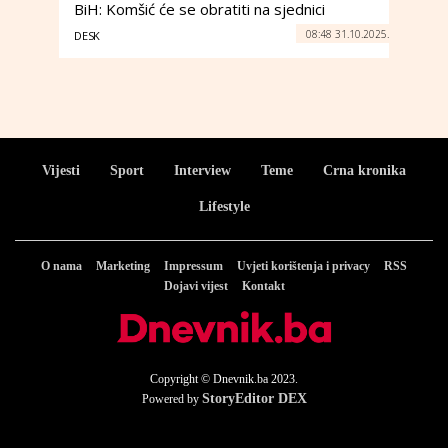
BiH: Komšić će se obratiti na sjednici
08:48 31.10.2025.
DESK
Vijesti
Sport
Interview
Teme
Crna kronika
Lifestyle
O nama
Marketing
Impressum
Uvjeti korištenja i privacy
RSS
Dojavi vijest
Kontakt
Copyright © Dnevnik.ba 2023.
StoryEditor DEX
Powered by