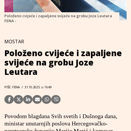
Položeno cvijeće i zapaljene svijeće na grobu Joze Leutara
FENA -
MOSTAR
Položeno cvijeće i zapaljene
svijeće na grobu Joze
Leutara
PIŠE: FENA
/
31.10.2025. u 16:49
Povodom blagdana Svih svetih i Dušnoga dana,
ministar unutarnjih poslova Hercegovačko-
neretvanske županije Marijo Marić i komesar