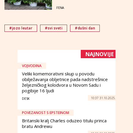
FENA
#jozo leutar
#svi sveti
#dušni dan
NAJNOVIJE
VOJVODINA
Veliki komemorativni skup u povodu
obilježavanja obljetnice pada nadstrešnice
željezničkog kolodvora u Novom Sadu i
pogibije 16 ljudi
10:37 31.10.2025.
DESK
POVEZANOST S EPSTEINOM
Britanski kralj Charles oduzeo titulu princa
bratu Andrewu