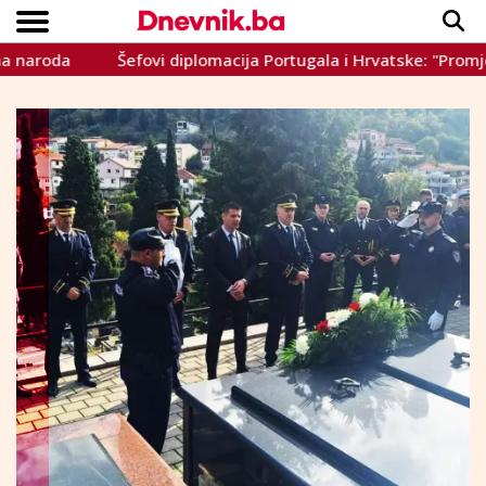
a
Šefovi diplomacija Portugala i Hrvatske: "Promjena izbor
Copyright © Dnevnik.ba 2023.
CRNA KRONIKA
INTERVIEW
LIFESTYLE
VIJESTI
SPORT
TEME