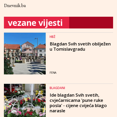
Dnevnik.ba
vezane vijesti
HBŽ
Blagdan Svih svetih obilježen
u Tomislavgradu
FENA
BLAGDANI
Ide blagdan Svih svetih,
cvjećarnicama 'pune ruke
posla' - cijene cvijeća blago
narasle