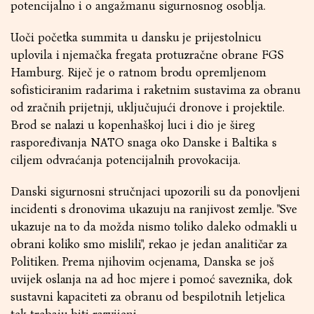
potencijalno i o angažmanu sigurnosnog osoblja.
Uoči početka summita u dansku je prijestolnicu
uplovila i njemačka fregata protuzračne obrane FGS
Hamburg. Riječ je o ratnom brodu opremljenom
sofisticiranim radarima i raketnim sustavima za obranu
od zračnih prijetnji, uključujući dronove i projektile.
Brod se nalazi u kopenhaškoj luci i dio je šireg
raspoređivanja NATO snaga oko Danske i Baltika s
ciljem odvraćanja potencijalnih provokacija.
Danski sigurnosni stručnjaci upozorili su da ponovljeni
incidenti s dronovima ukazuju na ranjivost zemlje. "Sve
ukazuje na to da možda nismo toliko daleko odmakli u
obrani koliko smo mislili", rekao je jedan analitičar za
Politiken. Prema njihovim ocjenama, Danska se još
uvijek oslanja na ad hoc mjere i pomoć saveznika, dok
sustavni kapaciteti za obranu od bespilotnih letjelica