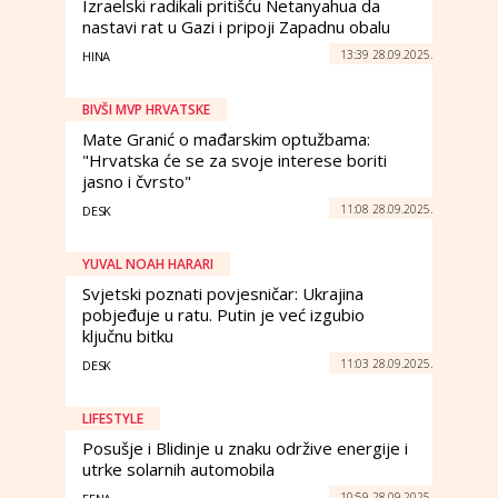
Izraelski radikali pritišću Netanyahua da
nastavi rat u Gazi i pripoji Zapadnu obalu
13:39 28.09.2025.
HINA
BIVŠI MVP HRVATSKE
Mate Granić o mađarskim optužbama:
"Hrvatska će se za svoje interese boriti
jasno i čvrsto"
11:08 28.09.2025.
DESK
YUVAL NOAH HARARI
Svjetski poznati povjesničar: Ukrajina
pobjeđuje u ratu. Putin je već izgubio
ključnu bitku
11:03 28.09.2025.
DESK
LIFESTYLE
Posušje i Blidinje u znaku održive energije i
utrke solarnih automobila
10:59 28.09.2025.