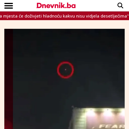
 će doživjeti hladnoću kakvu nisu vidjela desetljećima"
Ve
Copyright © Dnevnik.ba 2023.
CRNA KRONIKA
INTERVIEW
LIFESTYLE
VIJESTI
SPORT
TEME