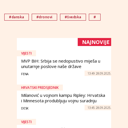
#danska
#dronovi
#švedska
#
NAJNOVIJE
VIJESTI
MVP BiH: Srbija se nedopustivo miješa u
unutarnje poslove naše države
13:49 28.09.2025.
FENA
HRVATSKI PREDSJEDNIK
Milanović u vojnom kampu Ripley: Hrvatska
i Minnesota produbljuju vojnu suradnju
13:45 28.09.2025.
DESK
VIJESTI