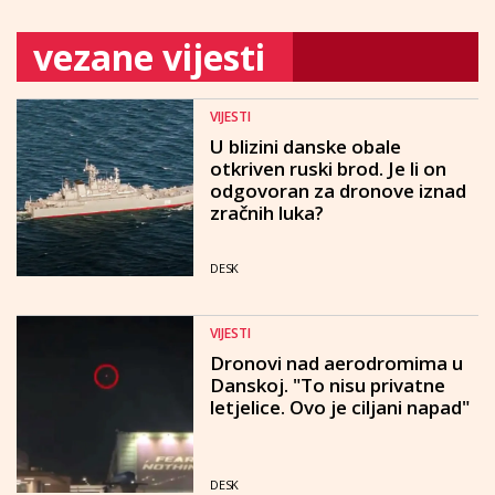
vezane vijesti
VIJESTI
U blizini danske obale
otkriven ruski brod. Je li on
odgovoran za dronove iznad
zračnih luka?
DESK
VIJESTI
Dronovi nad aerodromima u
Danskoj. "To nisu privatne
letjelice. Ovo je ciljani napad"
DESK