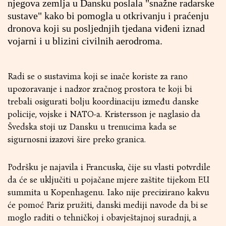
njegova zemlja u Dansku poslala "snažne radarske
sustave" kako bi pomogla u otkrivanju i praćenju
dronova koji su posljednjih tjedana viđeni iznad
vojarni i u blizini civilnih aerodroma.
Radi se o sustavima koji se inače koriste za rano
upozoravanje i nadzor zračnog prostora te koji bi
trebali osigurati bolju koordinaciju između danske
policije, vojske i NATO-a. Kristersson je naglasio da
Švedska stoji uz Dansku u trenucima kada se
sigurnosni izazovi šire preko granica.
Podršku je najavila i Francuska, čije su vlasti potvrdile
da će se uključiti u pojačane mjere zaštite tijekom EU
summita u Kopenhagenu. Iako nije precizirano kakvu
će pomoć Pariz pružiti, danski mediji navode da bi se
moglo raditi o tehničkoj i obavještajnoj suradnji, a