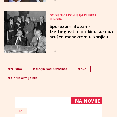
GODIŠNIJCA POKUŠAJA PREKIDA
SUKOBA
Sporazum 'Boban -
Izetbegović' o prekidu sukoba
srušen masakrom u Konjicu
DESK
#trusina
#zločin nad hrvatima
#hvo
#zločin armije bih
NAJNOVIJE
F1