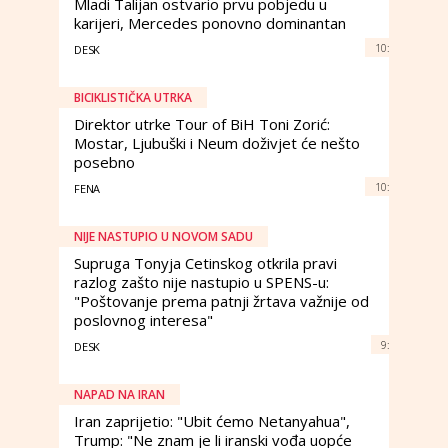
Mladi Talijan ostvario prvu pobjedu u
karijeri, Mercedes ponovno dominantan
10:
DESK
BICIKLISTIČKA UTRKA
Direktor utrke Tour of BiH Toni Zorić:
Mostar, Ljubuški i Neum doživjet će nešto
posebno
10:
FENA
NIJE NASTUPIO U NOVOM SADU
Supruga Tonyja Cetinskog otkrila pravi
razlog zašto nije nastupio u SPENS-u:
"Poštovanje prema patnji žrtava važnije od
poslovnog interesa"
9:
DESK
NAPAD NA IRAN
Iran zaprijetio: "Ubit ćemo Netanyahua",
Trump: "Ne znam je li iranski vođa uopće