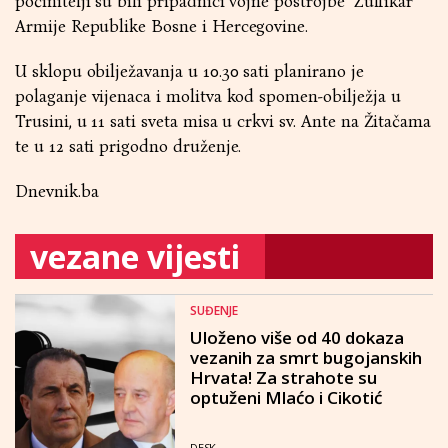
počinitelji su bili pripadnici vojne postrojbe "Zulfikar"
Armije Republike Bosne i Hercegovine.
U sklopu obilježavanja u 10.30 sati planirano je
polaganje vijenaca i molitva kod spomen-obilježja u
Trusini, u 11 sati sveta misa u crkvi sv. Ante na Žitačama
te u 12 sati prigodno druženje.
Dnevnik.ba
vezane vijesti
SUĐENJE
Uloženo više od 40 dokaza
vezanih za smrt bugojanskih
Hrvata! Za strahote su
optuženi Mlaćo i Cikotić
DESK