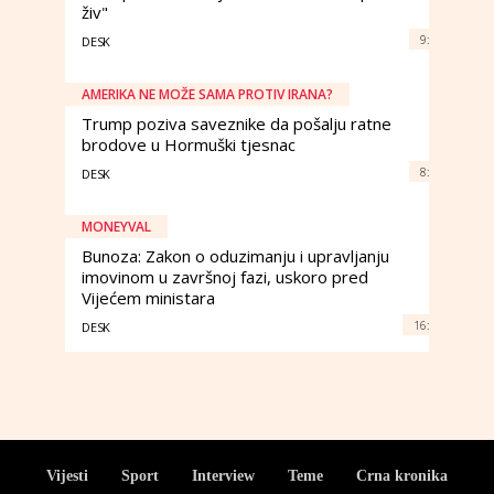
živ"
9:
DESK
AMERIKA NE MOŽE SAMA PROTIV IRANA?
Trump poziva saveznike da pošalju ratne
brodove u Hormuški tjesnac
8:
DESK
MONEYVAL
Bunoza: Zakon o oduzimanju i upravljanju
imovinom u završnoj fazi, uskoro pred
Vijećem ministara
16:
DESK
Vijesti
Sport
Interview
Teme
Crna kronika