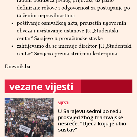
radom poduzeća javnog prijevoza, uz jasno
definirane rokove i odgovornost za postupanje po
uočenim nepravilnostima
poštivanje osnivačkog akta, preuzetih ugovornih
obveza i uvrštavanje ustanove JU „Studentski
centar“ Sarajevo u proračunske stavke
zahtijevamo da se imenuje direktor JU „Studentski
centar“ Sarajevo prema stručnim kriterijima.
Dnevnik.ba
vezane vijesti
VIJESTI
U Sarajevu sedmi po redu
prosvjed zbog tramvajske
nesreće. "Djeca koju je ubio
sustav"