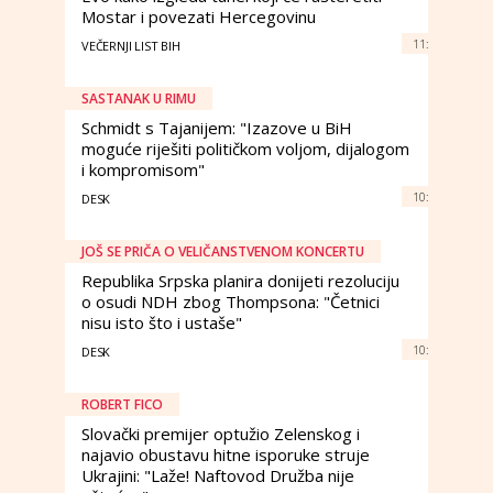
Mostar i povezati Hercegovinu
11:
VEČERNJI LIST BIH
SASTANAK U RIMU
Schmidt s Tajanijem: "Izazove u BiH
moguće riješiti političkom voljom, dijalogom
i kompromisom"
10:
DESK
JOŠ SE PRIČA O VELIČANSTVENOM KONCERTU
Republika Srpska planira donijeti rezoluciju
o osudi NDH zbog Thompsona: "Četnici
nisu isto što i ustaše"
10:
DESK
ROBERT FICO
Slovački premijer optužio Zelenskog i
najavio obustavu hitne isporuke struje
Ukrajini: "Laže! Naftovod Družba nije