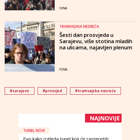
HINA
TRAMVAJSKA NESREĆA
Šesti dan prosvjeda u
Sarajevu, više stotina mladih
na ulicama, najavljen plenum
FENA
#sarajevo
#prosvjed
#tramvajska nesreća
NAJNOVIJE
TUNEL NOVI
Evo kako izgleda tunel koji će rasteretiti