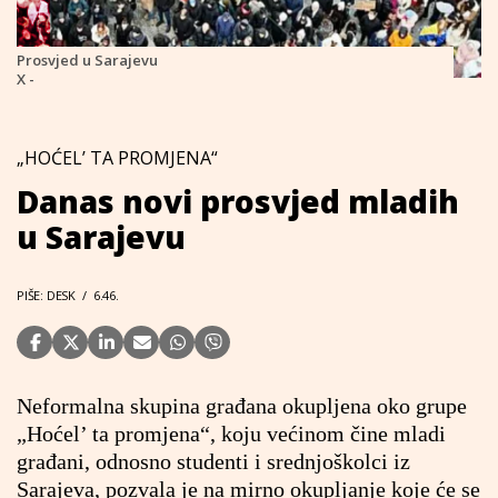
Prosvjed u Sarajevu
X -
„HOĆEL’ TA PROMJENA“
Danas novi prosvjed mladih
u Sarajevu
PIŠE: DESK
/
6.46.
Neformalna skupina građana okupljena oko grupe
„Hoćel’ ta promjena“, koju većinom čine mladi
građani, odnosno studenti i srednjoškolci iz
Sarajeva, pozvala je na mirno okupljanje koje će se