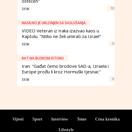
oštećen"
10:
DESK
NASILNO JE UKLONJEN SA SASLUŠANJA
VIDEO Veteran iz Iraka izazvao kaos u
Kaptolu: "Nitko ne želi umirati za Izrael"
9:
DESK
RAT NA BLISKOM ISTOKU
Iran: "Gađat ćemo brodove SAD-a, Izraela i
Europe prođu li kroz Hormuški tjesnac"
9:
DESK
Vijesti
Sport
Interview
Teme
Crna kronika
Lifestyle