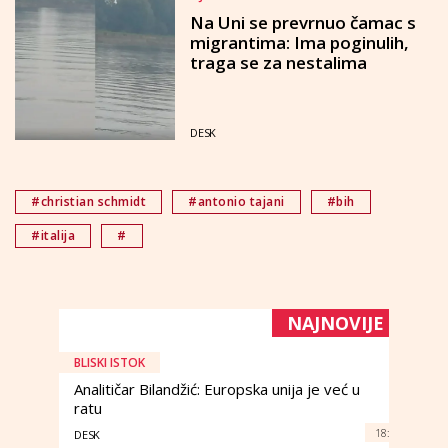
Na Uni se prevrnuo čamac s
migrantima: Ima poginulih,
traga se za nestalima
DESK
#christian schmidt
#antonio tajani
#bih
#italija
#
NAJNOVIJE
BLISKI ISTOK
Analitičar Bilandžić: Europska unija je već u
ratu
18:
DESK