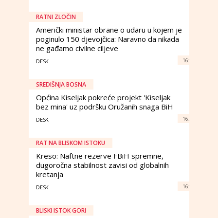
RATNI ZLOČIN
Američki ministar obrane o udaru u kojem je
poginulo 150 djevojčica: Naravno da nikada
ne gađamo civilne ciljeve
16:
DESK
SREDIŠNJA BOSNA
Općina Kiseljak pokreće projekt 'Kiseljak
bez mina' uz podršku Oružanih snaga BiH
16:
DESK
RAT NA BLISKOM ISTOKU
Kreso: Naftne rezerve FBiH spremne,
dugoročna stabilnost zavisi od globalnih
kretanja
16:
DESK
BLISKI ISTOK GORI