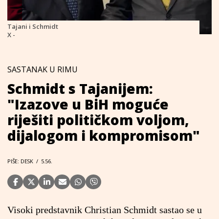
Tajani i Schmidt
X -
SASTANAK U RIMU
Schmidt s Tajanijem:
"Izazove u BiH moguće
riješiti političkom voljom,
dijalogom i kompromisom"
PIŠE: DESK
/
5.56.
Visoki predstavnik Christian Schmidt sastao se u