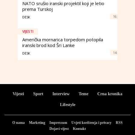
NATO srušio iranski projektil koji je letio
prema Turskoj
16:
DESK
VIJESTI
Američka mornarica torpedom potopila
iranski brod kod Šri Lanke
14:
DESK
Vijesti
Sport
Interview
Teme
Crna kronika
Lifestyle
O nama
Marketing
Impressum
Uvjeti korištenja i privacy
RSS
Dojavi vijest
Kontakt