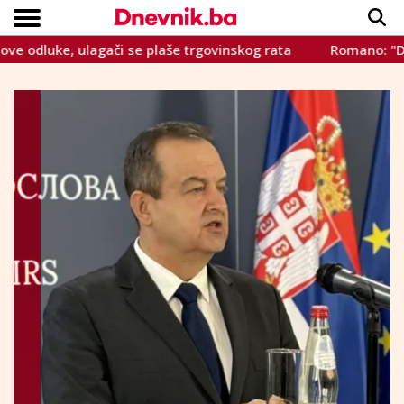
e, ulagači se plaše trgovinskog rata
Romano: "Dinamo do
Copyright © Dnevnik.ba 2023.
CRNA KRONIKA
INTERVIEW
LIFESTYLE
VIJESTI
SPORT
TEME