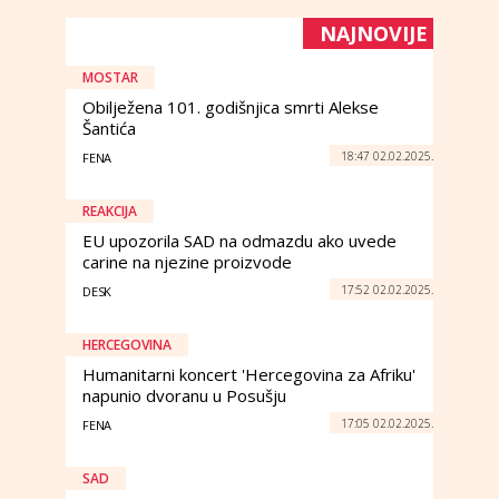
NAJNOVIJE
MOSTAR
Obilježena 101. godišnjica smrti Alekse
Šantića
18:47 02.02.2025.
FENA
REAKCIJA
EU upozorila SAD na odmazdu ako uvede
carine na njezine proizvode
17:52 02.02.2025.
DESK
HERCEGOVINA
Humanitarni koncert 'Hercegovina za Afriku'
napunio dvoranu u Posušju
17:05 02.02.2025.
FENA
SAD