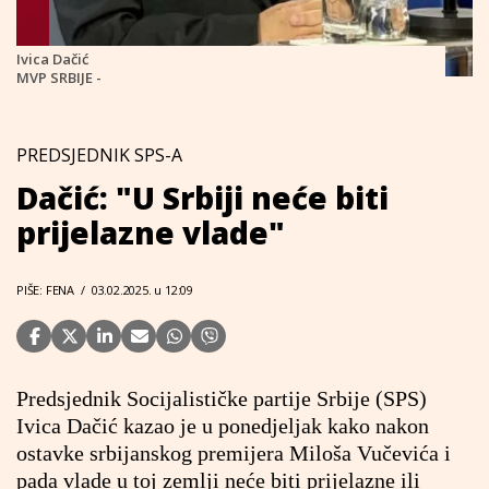
Ivica Dačić
MVP SRBIJE -
PREDSJEDNIK SPS-A
Dačić: "U Srbiji neće biti
prijelazne vlade"
PIŠE: FENA
/
03.02.2025. u 12:09
Predsjednik Socijalističke partije Srbije (SPS)
Ivica Dačić kazao je u ponedjeljak kako nakon
ostavke srbijanskog premijera Miloša Vučevića i
pada vlade u toj zemlji neće biti prijelazne ili