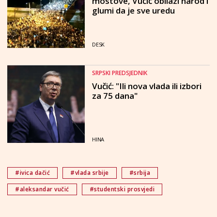
mostove, Vučić obilazi narod i
glumi da je sve uredu
DESK
SRPSKI PREDSJEDNIK
Vučić: "Ili nova vlada ili izbori
za 75 dana"
HINA
#ivica dačić
#vlada srbije
#srbija
#aleksandar vučić
#studentski prosvjedi