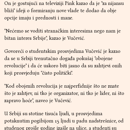
On je gostujući na televiziji Pink kazao da je "za nijansu
bliži" ideji o formiranju nove vlade te dodao da obje
opcije imaju i prednosti i mane.
"Nećemo se voditi stranačkim interesima nego nam je
bitan interes Srbije", kazao je Vučević.
Govoreći o studentskim prosvjedima Vučević je kazao
da se u Srbiji trenutačno događa pokušaj "obojene
revolucije" i da će uskoro biti jasno da su zahtjevi onih
koji prosvjeduju "čisto politički".
"Kod obojenih revolucija je najperfidnije što ne znate
što je zahtjev, ni tko je organizator, ni tko je lider, ni što
zapravo hoće", naveo je Vučević.
U Srbiji su stotine tisuća ljudi, u prosvjedima
potaknutim pogibijom 15 ljudi u padu nadstrešnice, od
studenog prošle godine izašle na ulice, a studenti su