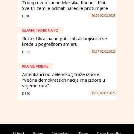
Trump uveo carine Meksiku, Kanadi i Kini.
Sve tri zemlje odmah naredile protumjere
16:29 02.02.2025.
HINA
GLAVNI TAJNIK NATO
Rutte: Ukrajina ne gubi rat, ali bojišnica se
kreće u pogrešnom smjeru
15:57 02.02.2025.
DESK
KRAJNJE VRIJEME
Amerikanci od Zelenskog traže izbore:
"Većina demokratskih nacija ima izbore u
vrijeme rata"
15:50 02.02.2025.
DESK
Vijesti
Sport
Interview
Teme
Crna kronika