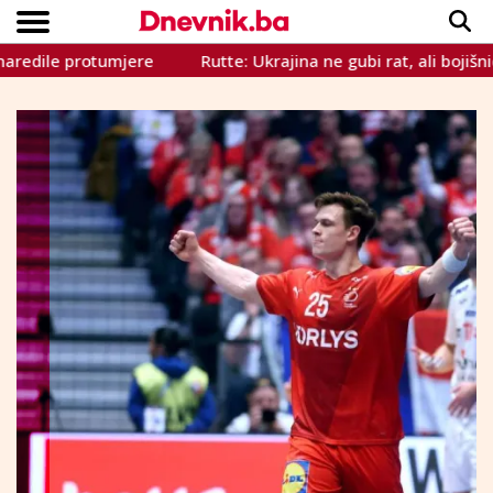
le protumjere
Rutte: Ukrajina ne gubi rat, ali bojišnica s
Copyright © Dnevnik.ba 2023.
CRNA KRONIKA
INTERVIEW
LIFESTYLE
VIJESTI
SPORT
TEME