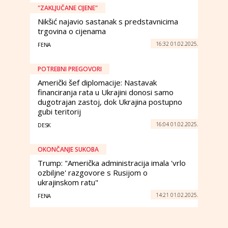
"ZAKLJUČANE CIJENE"
Nikšić najavio sastanak s predstavnicima
trgovina o cijenama
16:32 01.02.2025.
FENA
POTREBNI PREGOVORI
Američki šef diplomacije: Nastavak
financiranja rata u Ukrajini donosi samo
dugotrajan zastoj, dok Ukrajina postupno
gubi teritorij
16:04 01.02.2025.
DESK
OKONČANJE SUKOBA
Trump: "Američka administracija imala 'vrlo
ozbiljne' razgovore s Rusijom o
ukrajinskom ratu"
14:21 01.02.2025.
FENA