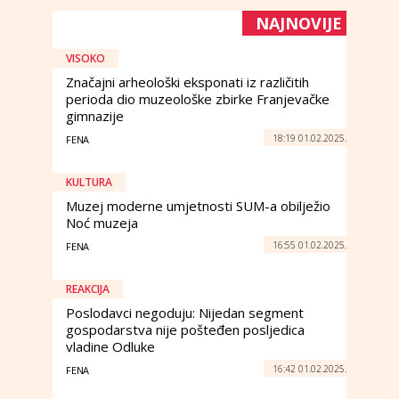
NAJNOVIJE
VISOKO
Značajni arheološki eksponati iz različitih
perioda dio muzeološke zbirke Franjevačke
gimnazije
18:19 01.02.2025.
FENA
KULTURA
Muzej moderne umjetnosti SUM-a obilježio
Noć muzeja
16:55 01.02.2025.
FENA
REAKCIJA
Poslodavci negoduju: Nijedan segment
gospodarstva nije pošteđen posljedica
vladine Odluke
16:42 01.02.2025.
FENA