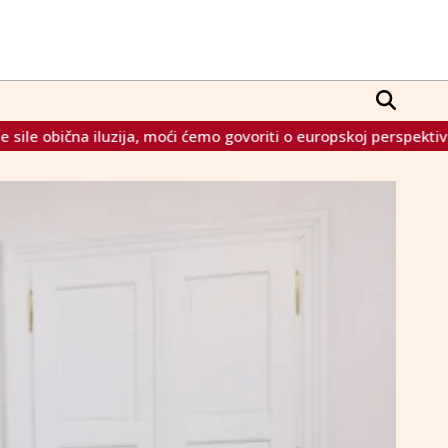
ći ćemo govoriti o europskoj perspektivi za Srbiju"
HDZ sp