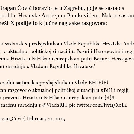
agan Čović boravio je u Zagrebu, gdje se sastao s
ublike Hrvatske Andrejem Plenkovićem. Nakon sastan
reži X podijelio ključne naglaske razgovora:
ni sastanak s predsjednikom Vlade Republike Hrvatske And
o aktualnoj političkoj situaciji u Bosni i Hercegovini i regij
avima Hrvata u BiH kao i europskom putu Bosne i Hercegovi
nu suradnju s Vladom Republike Hrvatske."
 radni sastanak s predsjednikom Vlade RH 🇭🇷
žan razgovor o aktualnoj političkoj situaciji u
#BiH
i regiji,
 i pravima Hrvata u BiH kao i europskom putu 🇧🇦.
 snažnu suradnju s
@VladaRH
.
pic.twitter.com/fvri15X0E1
agan_Covic)
February 12, 2025