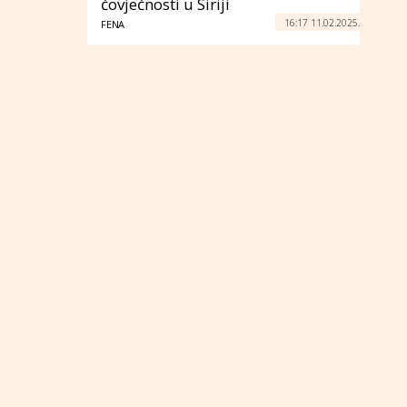
čovječnosti u Siriji
16:17 11.02.2025.
FENA