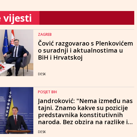
vijesti
ZAGREB
Čović razgovarao s Plenkovićem
o suradnji i aktualnostima u
BiH i Hrvatskoj
DESK
POSJET BIH
Jandroković: "Nema između nas
tajni. Znamo kakve su pozicije
predstavnika konstitutivnih
naroda. Bez obzira na razlike i
na različite interese, moramo
DESK
razgovarati"