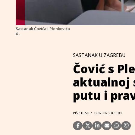
Sastanak Čovića i Plenkovića
X -
SASTANAK U ZAGREBU
Čović s P
aktualnoj 
putu i pra
PIŠE: DESK
/
12.02.2025. u 13:08