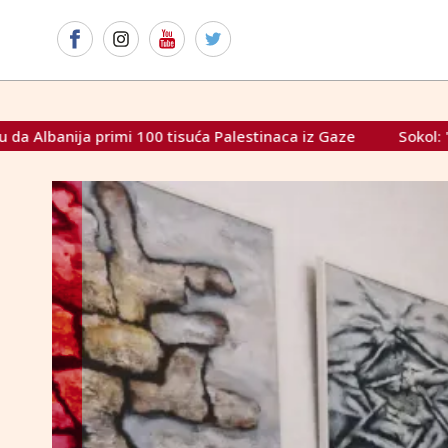
tisuća Palestinaca iz Gaze
Sokol: "Tek kada svi slojevi sr