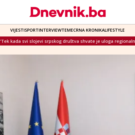
VIJESTI
SPORT
INTERVIEW
TEME
CRNA KRONIKA
LIFESTYLE
pskog društva shvate je uloga regionalne sile obična iluzija, mo