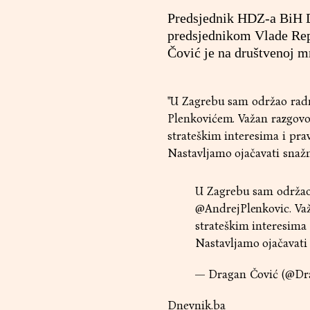
Predsjednik HDZ-a BiH Dr
predsjednikom Vlade Rep
Čović je na društvenoj m
"U Zagrebu sam održao rad
Plenkovićem. Važan razgovor 
strateškim interesima i pr
Nastavljamo ojačavati snaž
U Zagrebu sam održao
@AndrejPlenkovic
. Va
strateškim interesima
Nastavljamo ojačavati
— Dragan Čović (@Dr
Dnevnik.ba