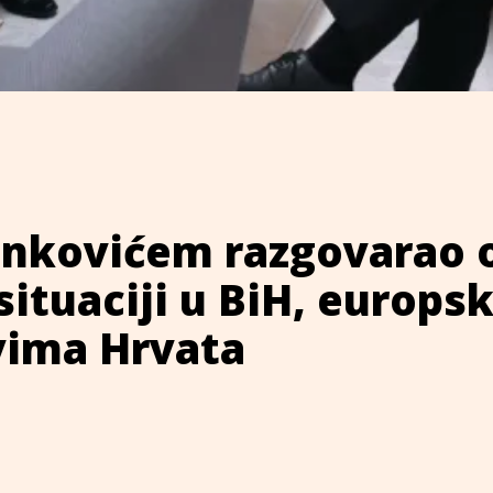
lenkovićem razgovarao 
situaciji u BiH, europ
vima Hrvata