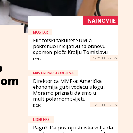
NAJNOVIJE
MOSTAR
Filozofski fakultet SUM-a
pokrenuo inicijativu za obnovu
spomen-ploče Kralju Tomislavu
17:21 11.02.2025.
FENA
o
KRISTALINA GEORGIJEVA
skom
Direktorica MMF-a: Američka
ekonomija gubi vodeću ulogu.
Moramo priznati da smo u
multipolarnom svijetu
17:16 11.02.2025.
DESK
LIDER HRS
Raguž: Da postoji istinska volja da