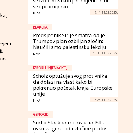
se izborni zakon promijeni on bi
se i promijenio
17:11 11.02.2025.
DESK
ka,
REAKCIJA
Predsjednik Sirije smatra da je
Trumpov plan ozbiljan zločin:
rejem
Naučili smo palestinsku lekciju
i,
16:38 11.02.2025.
DESK
ne.
IZBORI U NJEMAČKOJ
Scholz optužuje svog protivnika
da dolazi na vlast kako bi
pokrenuo početak kraja Europske
unije
16:26 11.02.2025.
HINA
GENOCID
Sud u Stockholmu osudio ISIL-
ovku za genocid i zločine protiv