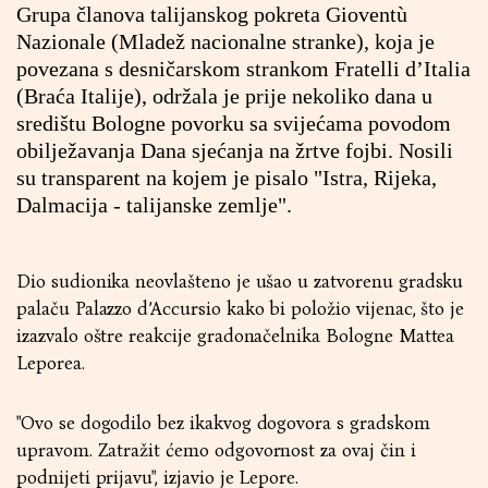
Grupa članova talijanskog pokreta Gioventù
Nazionale (Mladež nacionalne stranke), koja je
povezana s desničarskom strankom Fratelli d’Italia
(Braća Italije), održala je prije nekoliko dana u
središtu Bologne povorku sa svijećama povodom
obilježavanja Dana sjećanja na žrtve fojbi. Nosili
su transparent na kojem je pisalo "Istra, Rijeka,
Dalmacija - talijanske zemlje".
Dio sudionika neovlašteno je ušao u zatvorenu gradsku
palaču Palazzo d’Accursio kako bi položio vijenac, što je
izazvalo oštre reakcije gradonačelnika Bologne Mattea
Leporea.
"Ovo se dogodilo bez ikakvog dogovora s gradskom
upravom. Zatražit ćemo odgovornost za ovaj čin i
podnijeti prijavu", izjavio je Lepore.