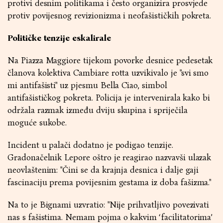
protivi desnim politikama i često organizira prosvjede
protiv povijesnog revizionizma i neofašističkih pokreta.
Političke tenzije eskalirale
Na Piazza Maggiore tijekom povorke desnice pedesetak
članova kolektiva Cambiare rotta uzvikivalo je "svi smo
mi antifašisti" uz pjesmu Bella Ciao, simbol
antifašističkog pokreta. Policija je intervenirala kako bi
održala razmak između dviju skupina i spriječila
moguće sukobe.
Incident u palači dodatno je podigao tenzije.
Gradonačelnik Lepore oštro je reagirao nazvavši ulazak
neovlaštenim: "Čini se da krajnja desnica i dalje gaji
fascinaciju prema povijesnim gestama iz doba fašizma."
Na to je Bignami uzvratio: "Nije prihvatljivo povezivati
nas s fašistima. Nemam pojma o kakvim ‘facilitatorima’