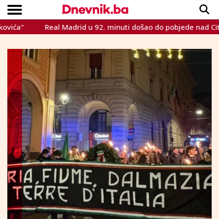
Real Madrid u 92. minuti došao do pobjede nad Cityjem, Peri
Copyright © Dnevnik.ba 2023.
CRNA KRONIKA
INTERVIEW
LIFESTYLE
VIJESTI
SPORT
TEME