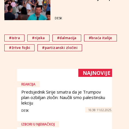
DESK
#istra
#rijeka
#dalmacija
#braća italije
#žrtve fojbi
#partizanski zločini
NAJNOVIJE
REAKCIJA
Predsjednik Sirije smatra da je Trumpov
plan ozbiljan zločin: Naučili smo palestinsku
lekciju
16:38 11.02.2025.
DESK
IZBORI U NJEMAČKOJ