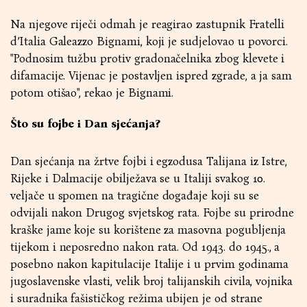
Na njegove riječi odmah je reagirao zastupnik Fratelli
d’Italia Galeazzo Bignami, koji je sudjelovao u povorci.
"Podnosim tužbu protiv gradonačelnika zbog klevete i
difamacije. Vijenac je postavljen ispred zgrade, a ja sam
potom otišao", rekao je Bignami.
Što su fojbe i Dan sjećanja?
Dan sjećanja na žrtve fojbi i egzodusa Talijana iz Istre,
Rijeke i Dalmacije obilježava se u Italiji svakog 10.
veljače u spomen na tragične događaje koji su se
odvijali nakon Drugog svjetskog rata. Fojbe su prirodne
kraške jame koje su korištene za masovna pogubljenja
tijekom i neposredno nakon rata. Od 1943. do 1945., a
posebno nakon kapitulacije Italije i u prvim godinama
jugoslavenske vlasti, velik broj talijanskih civila, vojnika
i suradnika fašističkog režima ubijen je od strane