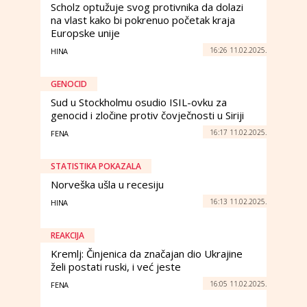
Scholz optužuje svog protivnika da dolazi
na vlast kako bi pokrenuo početak kraja
Europske unije
16:26 11.02.2025.
HINA
GENOCID
Sud u Stockholmu osudio ISIL-ovku za
genocid i zločine protiv čovječnosti u Siriji
16:17 11.02.2025.
FENA
STATISTIKA POKAZALA
Norveška ušla u recesiju
16:13 11.02.2025.
HINA
REAKCIJA
Kremlj: Činjenica da značajan dio Ukrajine
želi postati ruski, i već jeste
16:05 11.02.2025.
FENA