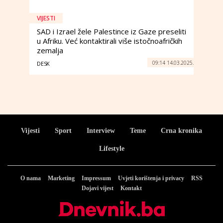
VIJESTI
SAD i Izrael žele Palestince iz Gaze preseliti
u Afriku. Već kontaktirali više istočnoafričkih
zemalja
09:14 14.03.2025.
DESK
Vijesti
Sport
Interview
Teme
Crna kronika
Lifestyle
O nama
Marketing
Impressum
Uvjeti korištenja i privacy
RSS
Dojavi vijest
Kontakt