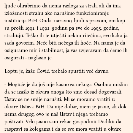
ljude ohrabrimo da nema razloga za strah, ali da ima
izloženosti strahu ako narušimo funkcioniranje
institucija BiH. Onda, naravno, ljudi s pravom, oni koji
su prošli 1991. i 1992. godinu pa sve do 1995. godine,
strahuju. Teško ih je utješiti nekim riječima, evo kako ja
sada govorim. Neće biti nečega ili hoće. Na nama je da
osiguramo mir i stabilnost, ja vas uvjeravam da ćemo ih
osigurati - naglasio je.
Loptu je, kaže Čović, trebalo spustiti već davno.
- Moguće je da još nije kasno za nekoga. Osobno mislim
da se izašlo iz okvira onoga što smo dosad dogovarali.
Ustav se ne smije narušiti. Mi se moramo vratiti u
okvire Ustava BiH. Da nije dobar, meni je jasno, ali dok
nema drugog, ovo je naš Ustav i njega trebamo
poštivati. Vrlo jasno sam rekao gospodinu Dodiku da
raspravi sa kolegama i da se sve mora vratiti u okvire