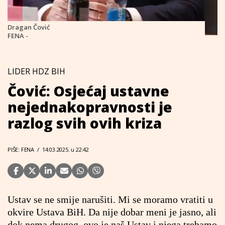
Dragan Čović
FENA -
LIDER HDZ BIH
Čović: Osjećaj ustavne
nejednakopravnosti je
razlog svih ovih kriza
PIŠE: FENA
/
14.03.2025. u 22:42
Ustav se ne smije narušiti. Mi se moramo vratiti u
okvire Ustava BiH. Da nije dobar meni je jasno, ali
dok nema drugog, ovo je naš Ustav i njega trebamo