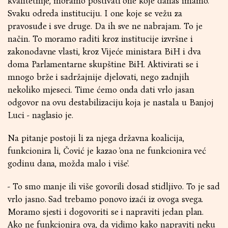
kvalitetnije, moramo poštivati one koje danas imamo.
Svaku odreda instituciju. I one koje se vežu za
pravosuđe i sve druge. Da ih sve ne nabrajam. To je
način. To moramo raditi kroz institucije izvršne i
zakonodavne vlasti, kroz Vijeće ministara BiH i dva
doma Parlamentarne skupštine BiH. Aktivirati se i
mnogo brže i sadržajnije djelovati, nego zadnjih
nekoliko mjeseci. Time ćemo onda dati vrlo jasan
odgovor na ovu destabilizaciju koja je nastala u Banjoj
Luci - naglasio je.
Na pitanje postoji li za njega državna koalicija,
funkcionira li, Čović je kazao 'ona ne funkcionira već
godinu dana, možda malo i više'.
- To smo manje ili više govorili dosad stidljivo. To je sad
vrlo jasno. Sad trebamo ponovo izaći iz ovoga svega.
Moramo sjesti i dogovoriti se i napraviti jedan plan.
Ako ne funkcionira ova, da vidimo kako napraviti neku