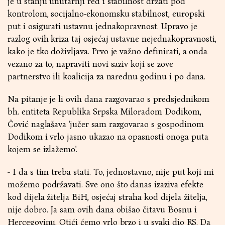
je u stanju unutarnji red i stabilnost držati pod
kontrolom, socijalno-ekonomsku stabilnost, europski
put i osigurati ustavnu jednakopravnost. Upravo je
razlog ovih kriza taj osjećaj ustavne nejednakopravnosti,
kako je tko doživljava. Prvo je važno definirati, a onda
vezano za to, napraviti novi saziv koji se zove
partnerstvo ili koalicija za narednu godinu i po dana.
Na pitanje je li ovih dana razgovarao s predsjednikom
bh. entiteta Republika Srpska Miloradom Dodikom,
Čović naglašava 'jučer sam razgovarao s gospodinom
Dodikom i vrlo jasno ukazao na opasnosti onoga puta
kojem se izlažemo'.
- I da s tim treba stati. To, jednostavno, nije put koji mi
možemo podržavati. Sve ono što danas izaziva efekte
kod dijela žitelja BiH, osjećaj straha kod dijela žitelja,
nije dobro. Ja sam ovih dana obišao čitavu Bosnu i
Hercegovinu. Otići ćemo vrlo brzo i u svaki dio RS. Da