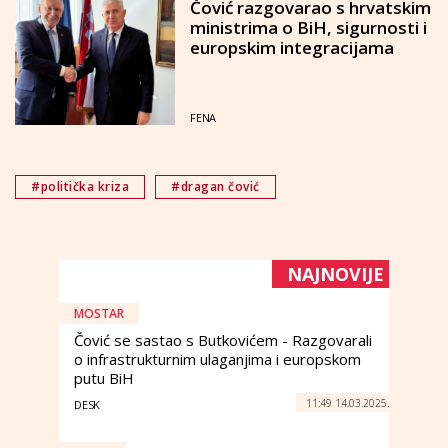
Čović razgovarao s hrvatskim
ministrima o BiH, sigurnosti i
europskim integracijama
FENA
#politička kriza
#dragan čović
NAJNOVIJE
MOSTAR
Čović se sastao s Butkovićem - Razgovarali
o infrastrukturnim ulaganjima i europskom
putu BiH
11:49 14.03.2025.
DESK