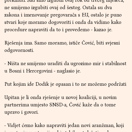
prekinuti. Sad smo izgubili ovaj rok od trećeg mjeseca,
ne smijemo izgubiti ovaj od šestog. Ostala su dva
zakona i imenovanje pregovarača s EU, ostalo je puno
stvari koje moramo dogovoriti i onda da vidimo kako
procedure napraviti da to i provedemo - kazao je.
Rješenja ima. Samo moramo, ističe Čović, biti svjesni
odgovornosti.
- Ništa ne smijemo uraditi da ugrozimo mir i stabilnost
u Bosni i Hercegovini - naglasio je.
Put kojim ide Dodik je opasan i to ne možemo podržati
Upitan je li onda rješenje u novoj koaliciji, u novim
partnerima umjesto SNSD-a, Čović kaže da o tome
upravo i govori.
- Vidjet ćemo kako napraviti jedan novi aranžman, koji