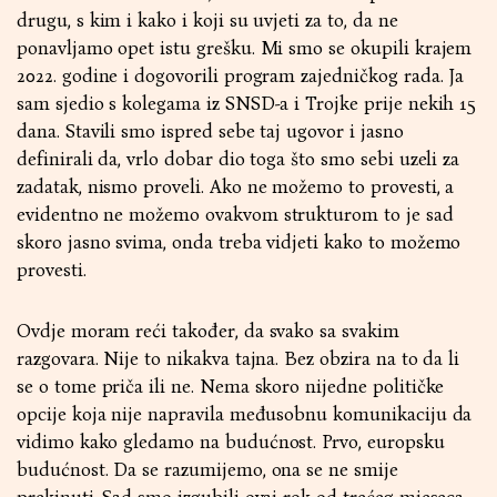
drugu, s kim i kako i koji su uvjeti za to, da ne
ponavljamo opet istu grešku. Mi smo se okupili krajem
2022. godine i dogovorili program zajedničkog rada. Ja
sam sjedio s kolegama iz SNSD-a i Trojke prije nekih 15
dana. Stavili smo ispred sebe taj ugovor i jasno
definirali da, vrlo dobar dio toga što smo sebi uzeli za
zadatak, nismo proveli. Ako ne možemo to provesti, a
evidentno ne možemo ovakvom strukturom to je sad
skoro jasno svima, onda treba vidjeti kako to možemo
provesti.
Ovdje moram reći također, da svako sa svakim
razgovara. Nije to nikakva tajna. Bez obzira na to da li
se o tome priča ili ne. Nema skoro nijedne političke
opcije koja nije napravila međusobnu komunikaciju da
vidimo kako gledamo na budućnost. Prvo, europsku
budućnost. Da se razumijemo, ona se ne smije