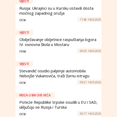
VIJESTI
Rusija: Ukrajinci su u Kursku ostavili dosta
moćnog zapadnog oružja
11:46 14.03.2025.
DESK
VIJESTI
Obilježavanje obljetnice raspuštanja logora
IV. osnovna škola u Mostaru
09:25 14.03.2025.
FENA
VIJESTI
Stevandić osudio paljenje automobila
Nebojše Vukanovića, traži žurnu istragu
09:21 14.03.2025.
DESK
KRIZA U BIH SVE VEĆA
Poteze Republike Srpske osudili u EU i SAD,
uključuju se Rusija i Turska
09:17 14.03.2025.
DESK