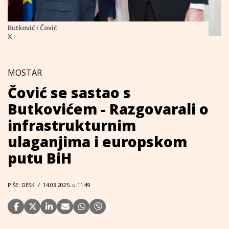
Butković i Čović
X -
MOSTAR
Čović se sastao s
Butkovićem - Razgovarali o
infrastrukturnim
ulaganjima i europskom
putu BiH
PIŠE: DESK
/
14.03.2025. u 11:49