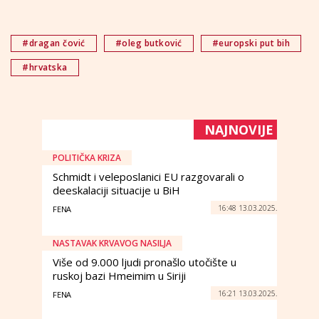
#dragan čović
#oleg butković
#europski put bih
#hrvatska
NAJNOVIJE
POLITIČKA KRIZA
Schmidt i veleposlanici EU razgovarali o
deeskalaciji situacije u BiH
16:48 13.03.2025.
FENA
NASTAVAK KRVAVOG NASILJA
Više od 9.000 ljudi pronašlo utočište u
ruskoj bazi Hmeimim u Siriji
16:21 13.03.2025.
FENA