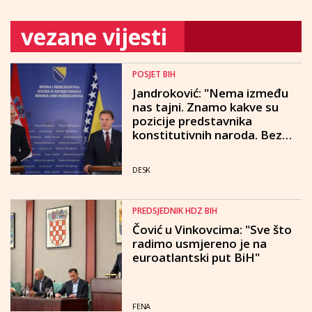
vezane vijesti
POSJET BIH
Jandroković: "Nema između
nas tajni. Znamo kakve su
pozicije predstavnika
konstitutivnih naroda. Bez
obzira na razlike i na različite
interese, moramo
DESK
razgovarati"
PREDSJEDNIK HDZ BIH
Čović u Vinkovcima: "Sve što
radimo usmjereno je na
euroatlantski put BiH"
FENA