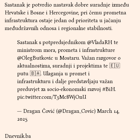
Sastanak je potvrdio nastavak dobre suradnje između
Hrvatske i Bosne i Hercegovine, pri čemu prometna
infrastruktura ostaje jedan od prioriteta u jačanju
međudržavnih odnosa i regionalne stabilnosti.
Sastanak s potpredsjednikom
@VladaRH
te
ministrom mora, prometa i infrastrukture
@OlegButkovic
u Mostaru. Važan razgovor o
aktualnostima, suradnji i projektima te 🇪🇺
putu 🇧🇦. Ulaganja u promet i
infrastrukturu i dalje predstavljaju važan
preduvjet za socio-ekonomski razvoj
#BiH
.
pic.twitter.com/T3Mc8WjOnU
— Dragan Čović (@Dragan_Covic)
March 14,
2025
Dnevnik.ba