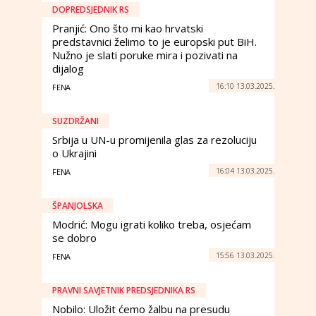
DOPREDSJEDNIK RS
Pranjić: Ono što mi kao hrvatski
predstavnici želimo to je europski put BiH.
Nužno je slati poruke mira i pozivati na
dijalog
16:10 13.03.2025.
FENA
SUZDRŽANI
Srbija u UN-u promijenila glas za rezoluciju
o Ukrajini
16:04 13.03.2025.
FENA
ŠPANJOLSKA
Modrić: Mogu igrati koliko treba, osjećam
se dobro
15:56 13.03.2025.
FENA
PRAVNI SAVJETNIK PREDSJEDNIKA RS
Nobilo: Uložit ćemo žalbu na presudu