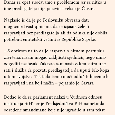
Danas se opet suočavamo s problemom jer se nitko u
ime predlagatelja nije pojavio – rekao je Čavara.
Naglasio je da je po Poslovniku obvezan dati
mogućnost zastupnicima da se izjasne žele li
raspravljati bez predlagatelja, ali da odluka nije dobila
potrebnu entitetsku većinu iz Republike Srpske.
– S obzirom na to da je rasprava o hitnom postupku
završena, nisam mogao zaključiti sjednicu, nego samo
odgoditi nastavak. Zakazao sam nastavak za sutra u 12
sati i služba će pozvati predlagatelja da uputi bilo koga
u tom svojstvu. Tek tada ćemo moći odlučiti hoćemo li
raspravljati i na koji način – pojasnio je Čavara.
Dodao je da se parlament nalazi u "čudnom odnosu
institucija BiH" jer je Predsjedništvo BiH nametnulo
određene amandmane koje nije ugradilo u sam tekst