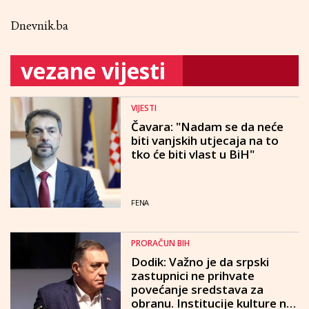
Dnevnik.ba
vezane vijesti
VIJESTI
Čavara: "Nadam se da neće
biti vanjskih utjecaja na to
tko će biti vlast u BiH"
FENA
PRORAČUN BIH
Dodik: Važno je da srpski
zastupnici ne prihvate
povećanje sredstava za
obranu. Institucije kulture ne