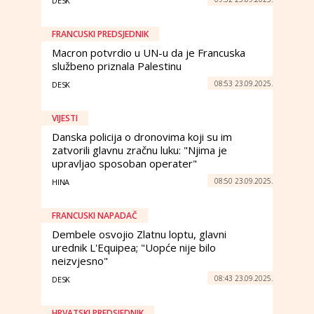
DESK
FRANCUSKI PREDSJEDNIK
Macron potvrdio u UN-u da je Francuska
službeno priznala Palestinu
08:53 23.09.2025.
DESK
VIJESTI
Danska policija o dronovima koji su im
zatvorili glavnu zračnu luku: "Njima je
upravljao sposoban operater"
08:50 23.09.2025.
HINA
FRANCUSKI NAPADAČ
Dembele osvojio Zlatnu loptu, glavni
urednik L'Equipea; "Uopće nije bilo
neizvjesno"
08:43 23.09.2025.
DESK
HRVATSKI PREDSJEDNIK