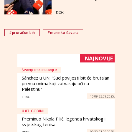
pripadaju nivou BiH
DESK
#proračun bih
#marinko čavara
NAJNOVIJE
ŠPANJOLSKI PREMIJER
Sánchez u UN: "Sud povijesti bit će brutalan
prema onima koji zatvaraju oči na
Palestinu"
10:09 23.09.2025.
FENA
U 87. GODINI
Preminuo Nikola Pilić, legenda hrvatskog i
svjetskog tenisa
09:32 23.09.2025.