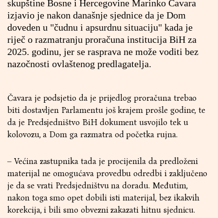
skupštine Bosne i Hercegovine Marinko Čavara
izjavio je nakon današnje sjednice da je Dom
doveden u "čudnu i apsurdnu situaciju" kada je
riječ o razmatranju proračuna institucija BiH za
2025. godinu, jer se rasprava ne može voditi bez
nazočnosti ovlaštenog predlagatelja.
Čavara je podsjetio da je prijedlog proračuna trebao
biti dostavljen Parlamentu još krajem prošle godine, te
da je Predsjedništvo BiH dokument usvojilo tek u
kolovozu, a Dom ga razmatra od početka rujna.
– Većina zastupnika tada je procijenila da predloženi
materijal ne omogućava provedbu odredbi i zaključeno
je da se vrati Predsjedništvu na doradu. Međutim,
nakon toga smo opet dobili isti materijal, bez ikakvih
korekcija, i bili smo obvezni zakazati hitnu sjednicu.