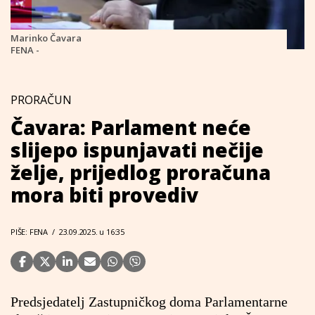
Marinko Čavara
FENA -
PRORAČUN
Čavara: Parlament neće
slijepo ispunjavati nečije
želje, prijedlog proračuna
mora biti provediv
PIŠE: FENA
/
23.09.2025. u 16:35
Predsjedatelj Zastupničkog doma Parlamentarne