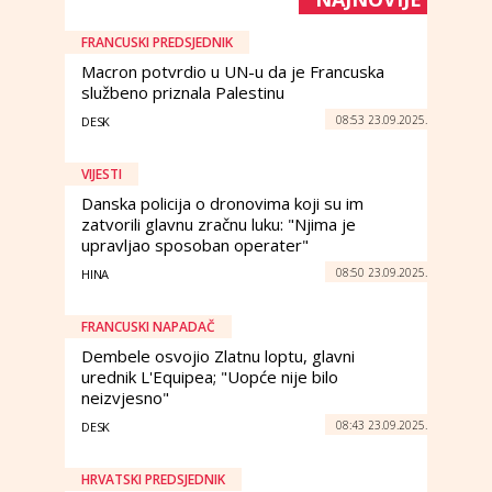
FRANCUSKI PREDSJEDNIK
Macron potvrdio u UN-u da je Francuska
službeno priznala Palestinu
08:53 23.09.2025.
DESK
VIJESTI
Danska policija o dronovima koji su im
zatvorili glavnu zračnu luku: "Njima je
upravljao sposoban operater"
08:50 23.09.2025.
HINA
FRANCUSKI NAPADAČ
Dembele osvojio Zlatnu loptu, glavni
urednik L'Equipea; "Uopće nije bilo
neizvjesno"
08:43 23.09.2025.
DESK
HRVATSKI PREDSJEDNIK