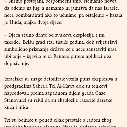
– Nismo postojani, bespomoćni smo. Nemamo novca
da odemo na jug, a nemamo ni jamstva da nas Izraelci
neće bombardirati ako to učinimo, pa ostajemo – kazala
je Huda, majka dvoje djece.
– Djeca stalno drhte od zvukova eksplozija, i mi
također. Brišu grad star tisuće godina, dok svijet slavi
simbolično priznanje države koje neće zaustaviti naše
ubijanje – izjavila je za Reuters putem aplikacije za
dopisivanje.
Izraelske su snage detonirale vozila puna eksploziva u
predgrađima Sabra i Tel Al-Hawa dok su tenkovi
napredovali prema zapadnom dijelu grada Gaze.
Stanovnici su rekli da su eksplozije razorile desetke
kuća i ulica.
Tri su bolnice u ponedjeljak prestale s radom zbog