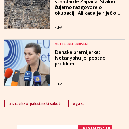
standarde Zapada: Stalno
čujemo razgovore o
okupaciji. Ali kada je riječ o
Gazi, ista zabrinutost nestaje
FENA
METTE FREDERIKSEN
Danska premijerka:
Netanyahu je 'postao
problem'
FENA
#izraelsko-palestinski sukob
#gaza
NAJNOVIJE