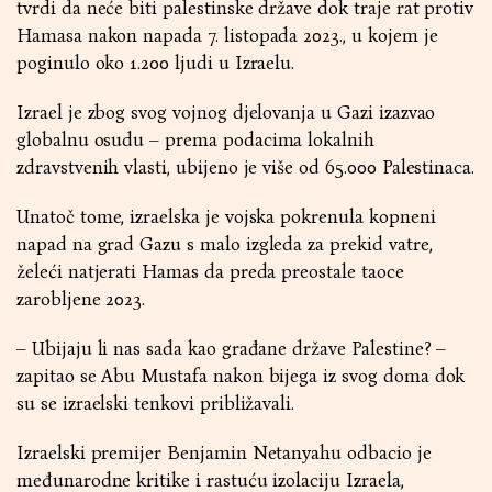
tvrdi da neće biti palestinske države dok traje rat protiv
Hamasa nakon napada 7. listopada 2023., u kojem je
poginulo oko 1.200 ljudi u Izraelu.
Izrael je zbog svog vojnog djelovanja u Gazi izazvao
globalnu osudu – prema podacima lokalnih
zdravstvenih vlasti, ubijeno je više od 65.000 Palestinaca.
Unatoč tome, izraelska je vojska pokrenula kopneni
napad na grad Gazu s malo izgleda za prekid vatre,
želeći natjerati Hamas da preda preostale taoce
zarobljene 2023.
– Ubijaju li nas sada kao građane države Palestine? –
zapitao se Abu Mustafa nakon bijega iz svog doma dok
su se izraelski tenkovi približavali.
Izraelski premijer Benjamin Netanyahu odbacio je
međunarodne kritike i rastuću izolaciju Izraela,