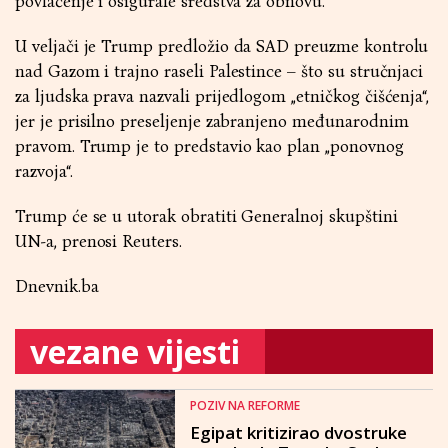
povlačenje i osigurale sredstva za obnovu.
U veljači je Trump predložio da SAD preuzme kontrolu
nad Gazom i trajno raseli Palestince – što su stručnjaci
za ljudska prava nazvali prijedlogom „etničkog čišćenja“,
jer je prisilno preseljenje zabranjeno međunarodnim
pravom. Trump je to predstavio kao plan „ponovnog
razvoja“.
Trump će se u utorak obratiti Generalnoj skupštini
UN-a, prenosi Reuters.
Dnevnik.ba
vezane vijesti
POZIV NA REFORME
Egipat kritizirao dvostruke