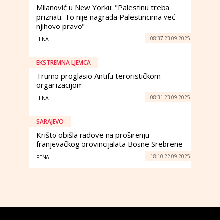
Milanović u New Yorku: "Palestinu treba
priznati. To nije nagrada Palestincima već
njihovo pravo"
08:37 23.09.2025.
HINA
EKSTREMNA LJEVICA
Trump proglasio Antifu terorističkom
organizacijom
08:31 23.09.2025.
HINA
SARAJEVO
Krišto obišla radove na proširenju
franjevačkog provincijalata Bosne Srebrene
18:10 22.09.2025.
FENA