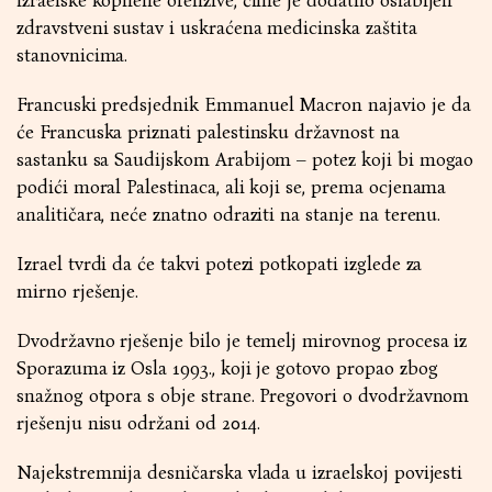
izraelske kopnene ofenzive, čime je dodatno oslabljen
zdravstveni sustav i uskraćena medicinska zaštita
stanovnicima.
Francuski predsjednik Emmanuel Macron najavio je da
će Francuska priznati palestinsku državnost na
sastanku sa Saudijskom Arabijom – potez koji bi mogao
podići moral Palestinaca, ali koji se, prema ocjenama
analitičara, neće znatno odraziti na stanje na terenu.
Izrael tvrdi da će takvi potezi potkopati izglede za
mirno rješenje.
Dvodržavno rješenje bilo je temelj mirovnog procesa iz
Sporazuma iz Osla 1993., koji je gotovo propao zbog
snažnog otpora s obje strane. Pregovori o dvodržavnom
rješenju nisu održani od 2014.
Najekstremnija desničarska vlada u izraelskoj povijesti