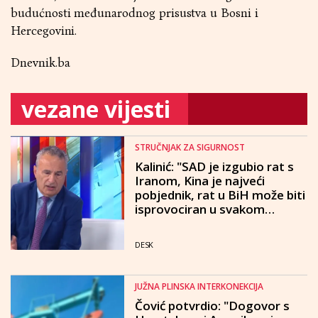
budućnosti međunarodnog prisustva u Bosni i
Hercegovini.
Dnevnik.ba
vezane vijesti
STRUČNJAK ZA SIGURNOST
Kalinić: "SAD je izgubio rat s
Iranom, Kina je najveći
pobjednik, rat u BiH može biti
isprovociran u svakom
trenutku"
DESK
JUŽNA PLINSKA INTERKONEKCIJA
Čović potvrdio: "Dogovor s