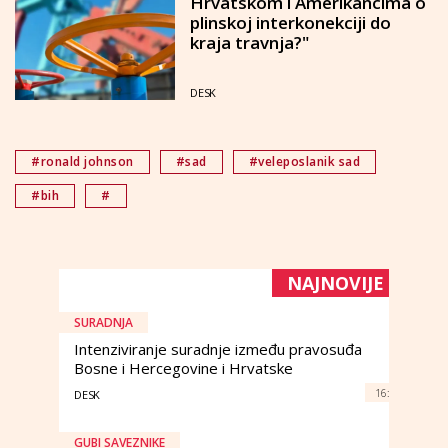
Hrvatskom i Amerikancima o
plinskoj interkonekciji do
kraja travnja?"
DESK
#ronald johnson
#sad
#veleposlanik sad
#bih
#
NAJNOVIJE
SURADNJA
Intenziviranje suradnje između pravosuđa
Bosne i Hercegovine i Hrvatske
16:
DESK
GUBI SAVEZNIKE