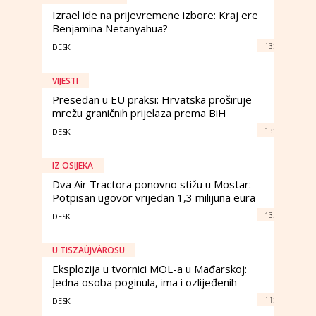
Izrael ide na prijevremene izbore: Kraj ere
Benjamina Netanyahua?
13:
DESK
VIJESTI
Presedan u EU praksi: Hrvatska proširuje
mrežu graničnih prijelaza prema BiH
13:
DESK
IZ OSIJEKA
Dva Air Tractora ponovno stižu u Mostar:
Potpisan ugovor vrijedan 1,3 milijuna eura
13:
DESK
U TISZAÚJVÁROSU
Eksplozija u tvornici MOL-a u Mađarskoj:
Jedna osoba poginula, ima i ozlijeđenih
11:
DESK