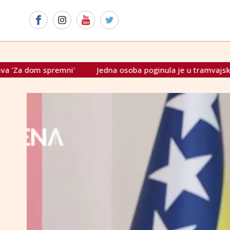
Jedna osoba poginula je u tramvajskoj nesreći u Sarajevu