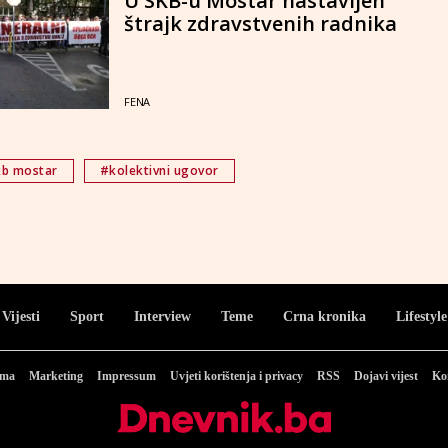
U SKB-u Mostar nastavljen
štrajk zdravstvenih radnika
FENA
b mostar
#kolektivni ugovor
Vijesti
Sport
Interview
Teme
Crna kronika
Lifestyle
ama
Marketing
Impressum
Uvjeti korištenja i privacy
RSS
Dojavi vijest
Ko