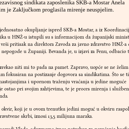
zavisnog sindikata zaposlenika SKB-a Mostar Anela
im je Zaključkom proglasila mirenje neuspjelim.
o jednosatno okupljanje ispred SKB-a Mostar, a iz Koordinaci
ika u HNŽ-u istupili su s informacijom da županijski minis
vrši pritisak na direktora Zavoda za javno zdravstvo HNŽ-a 
 nepogode u Županiji. Bevanda je, u izjavi za Fenu, odbacio 
zrekao niti mi to pada na pamet. Zapravo, uopće se ne želim 
am fokusiran na postizanje dogovora sa sindikatima. Što se 
 nastojanjima i upornom traženju vraćanja u jedine moguće
 je ostao pri svojim zahtjevima, te je proces mirenja i službe
nda.
i okvir, koji je u ovom trenutku jedini moguć u okviru raspo
ravstvene skrbi, iznosi 13,5 milijuna maraka.