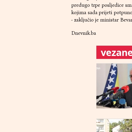
predugo trpe posljedice sm
kojima sada prijeti potpuno
- zaključio je ministar Beva
Dnevnik.ba
vezane 