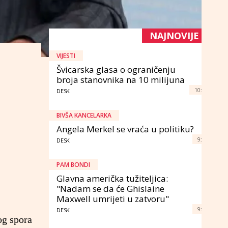
NAJNOVIJE
VIJESTI
Švicarska glasa o ograničenju
broja stanovnika na 10 milijuna
10:
DESK
BIVŠA KANCELARKA
Angela Merkel se vraća u politiku?
9:
DESK
PAM BONDI
Glavna američka tužiteljica:
"Nadam se da će Ghislaine
Maxwell umrijeti u zatvoru"
9:
DESK
og spora