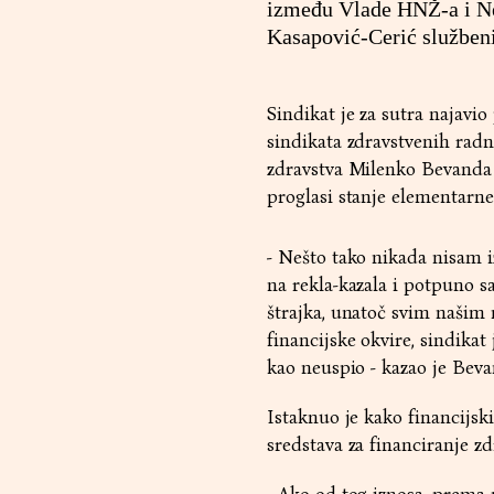
između Vlade HNŽ-a i Ne
Kasapović-Cerić služben
Sindikat je za sutra najavi
sindikata zdravstvenih radn
zdravstva Milenko Bevanda 
proglasi stanje elementarne
- Nešto tako nikada nisam i
na rekla-kazala i potpuno s
štrajka, unatoč svim našim
financijske okvire, sindikat
kao neuspio - kazao je Beva
Istaknuo je kako financijsk
sredstava za financiranje zd