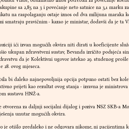
 ponudi Vlade, oduzmemo iznos potreban za povećanje koefic
skupine sa 2,85 na 3 i povećanje neto satnice na 3,1 marku za
dikatu na raspolaganju ostaje iznos od dva milijuna maraka 
oni smatraju pravičnim - kazao je ministar, dodavši da je ta V
oziciji ići izvan mogućih okvira niti dirati u koeficijente slu
ušio ukupan zdravstveni sustav, Bevanda izričito podsjeća si
zdravstvu da je Kolektivni ugovor istekao 29. studenog prošle
e 28. ovog mjeseca.
 bila bi daleko najnepovoljnija opcija potpuno ostati bez kol
tivno prijeti kao rezultat ovog stanja - izravna je ministrov
nom sustavu HNŽ-a.
e otvorena za daljnji socijalni dijalog i poziva NSZ SKB-a Mo
rješenja unutar mogućih okvira.
vo je otišlo predaleko i ne odgovara nikome, ni pacijentima k