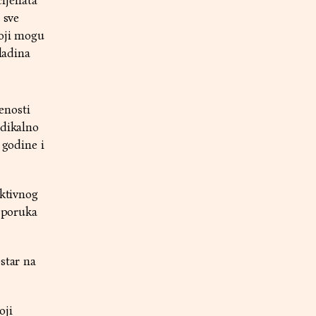
ijenata
 sve
koji mogu
ladina
ženosti
ndikalno
 godine i
ektivnog
a poruka
star na
oji