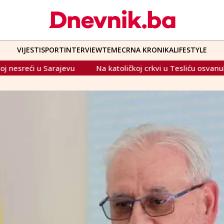
VIJESTI
SPORT
INTERVIEW
TEME
CRNA KRONIKA
LIFESTYLE
Na katoličkoj crkvi u Tesliću osvanula poruka 'Ubij Hrvata'