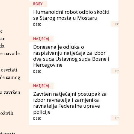
ROBY
Humanoidni robot odbio skočiti
sa Starog mosta u Mostaru
18:
DESK
je
tar
NATJEČAJ
da
Donesena je odluka o
raspisivanju natječaja za izbor
te navode.
dva suca Ustavnog suda Bosne i
Hercegovine
osvrtati
17:
DESK
tiče samog
NATJEČAJ
no završen
Završen natječajni postupak za
izbor ravnatelja i zamjenika
ravnatelja Federalne uprave
policije
loživih
17:
DESK