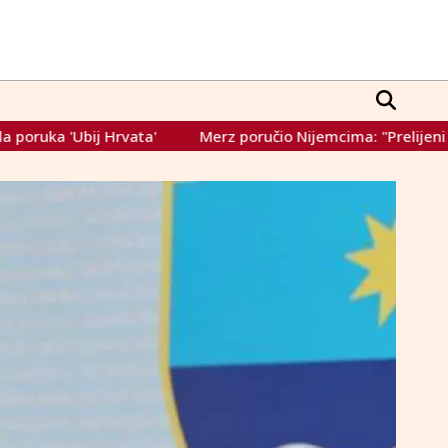
Merz poručio Nijemcima: "Prelijeni ste! Pogledajte Grčku"