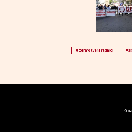
#zdravstveni radnici
#sk
O n