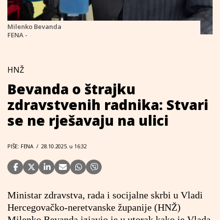
Milenko Bevanda
FENA -
HNŽ
Bevanda o štrajku
zdravstvenih radnika: Stvari
se ne rješavaju na ulici
PIŠE: FENA
/
28.10.2025. u 16:32
Ministar zdravstva, rada i socijalne skrbi u Vladi
Hercegovačko-neretvanske županije (HNŽ)
Milenko Bevanda izjavio je u utorak kako je Vlada