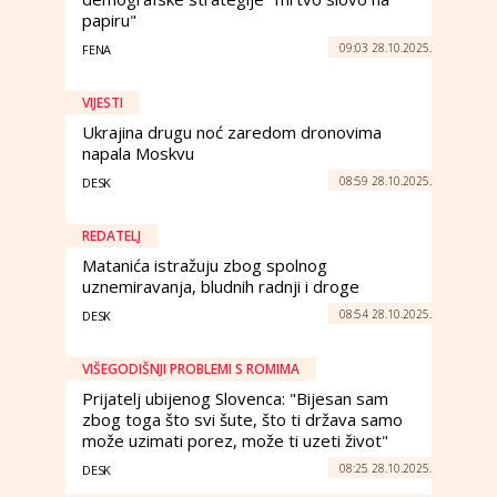
papiru"
09:03 28.10.2025.
FENA
VIJESTI
Ukrajina drugu noć zaredom dronovima
napala Moskvu
08:59 28.10.2025.
DESK
REDATELJ
Matanića istražuju zbog spolnog
uznemiravanja, bludnih radnji i droge
08:54 28.10.2025.
DESK
VIŠEGODIŠNJI PROBLEMI S ROMIMA
Prijatelj ubijenog Slovenca: "Bijesan sam
zbog toga što svi šute, što ti država samo
može uzimati porez, može ti uzeti život"
08:25 28.10.2025.
DESK