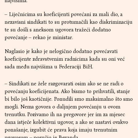
najvišima.
– Liječnicima su koeficijenti povećani za mali dio, a
nezavisni sindikati to su protumačili kao diskriminaciju
te su došli s aneksom ugovora tražeći dodatno
povećanje – rekao je ministar.
Naglasio je kako je nelogično dodatno povećavati
koeficijente zdravstvenim radnicima kada su oni već
sada među najvišima u Federaciji BiH.
– Sindikati ne žele razgovarati osim ako se ne radi o
povećanju koeficijenata. Ako bismo to prihvatili, stanje
bi bilo još kaotičnije. Ponudili smo maksimalno što smo
mogli. Nema govora o daljnjem povećanju u ovom
trenutku. Pozivamo ih na pregovore jer im za mjesec
dana istječe kolektivni ugovor, a ako se nastavi ovakvo
ponašanje, izgubit će prava koja imaju trenutnim
ugovorom – poručio je Bevanda.