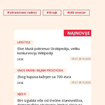
#zdravstveni radnici
#štrajk
#skb mostar
NAJNOVIJE
LIFESTYLE
Elon Musk pokrenuo Grokipediju, veliku
konkurenciju Wikipediji
09:27 28.10.2025.
DESK
UNOS HRANE I BILJNIH PROIZVODA
Zbog kupusa kažnjen sa 700 eura
09:21 28.10.2025.
DESK
VIJESTI
BiH izgubila više od trećine stanovništva,
demografske strategije "mrtvo slovo na