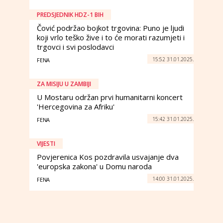
PREDSJEDNIK HDZ-1 BIH
Čović podržao bojkot trgovina: Puno je ljudi
koji vrlo teško žive i to će morati razumjeti i
trgovci i svi poslodavci
15:52 31.01.2025.
FENA
ZA MISIJU U ZAMBIJI
U Mostaru održan prvi humanitarni koncert
'Hercegovina za Afriku'
15:42 31.01.2025.
FENA
VIJESTI
Povjerenica Kos pozdravila usvajanje dva
'europska zakona' u Domu naroda
14:00 31.01.2025.
FENA