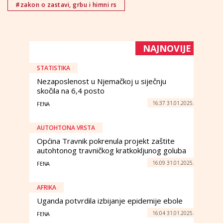
#zakon o zastavi, grbu i himni rs
NAJNOVIJE
STATISTIKA
Nezaposlenost u Njemačkoj u siječnju
skočila na 6,4 posto
16:37 31.01.2025.
FENA
AUTOHTONA VRSTA
Općina Travnik pokrenula projekt zaštite
autohtonog travničkog kratkokljunog goluba
16:09 31.01.2025.
FENA
AFRIKA
Uganda potvrdila izbijanje epidemije ebole
16:04 31.01.2025.
FENA