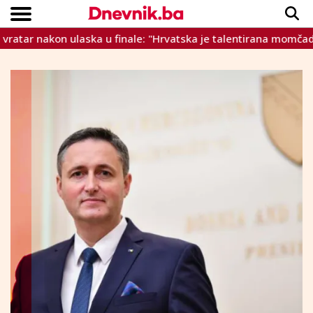
nakon ulaska u finale: "Hrvatska je talentirana momčad. Ulazi
Copyright © Dnevnik.ba 2023.
CRNA KRONIKA
INTERVIEW
LIFESTYLE
VIJESTI
SPORT
TEME