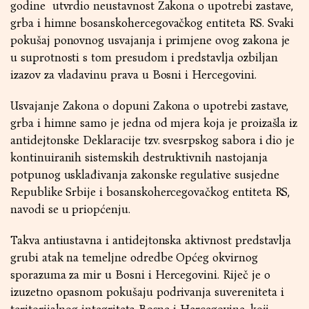
godine utvrdio neustavnost Zakona o upotrebi zastave,
grba i himne bosanskohercegovačkog entiteta RS. Svaki
pokušaj ponovnog usvajanja i primjene ovog zakona je
u suprotnosti s tom presudom i predstavlja ozbiljan
izazov za vladavinu prava u Bosni i Hercegovini.
Usvajanje Zakona o dopuni Zakona o upotrebi zastave,
grba i himne samo je jedna od mjera koja je proizašla iz
antidejtonske Deklaracije tzv. svesrpskog sabora i dio je
kontinuiranih sistemskih destruktivnih nastojanja
potpunog usklađivanja zakonske regulative susjedne
Republike Srbije i bosanskohercegovačkog entiteta RS,
navodi se u priopćenju.
Takva antiustavna i antidejtonska aktivnost predstavlja
grubi atak na temeljne odredbe Općeg okvirnog
sporazuma za mir u Bosni i Hercegovini. Riječ je o
izuzetno opasnom pokušaju podrivanja suvereniteta i