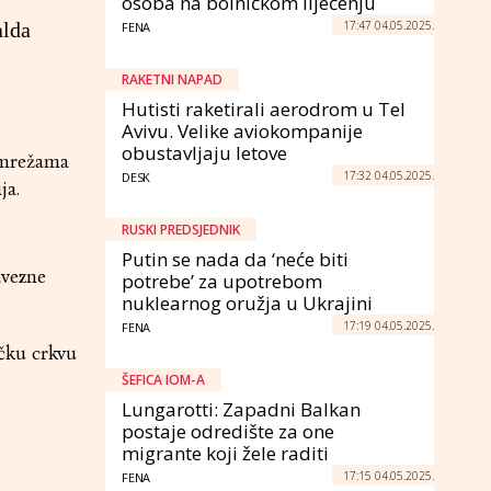
osoba na bolničkom liječenju
17:47 04.05.2025.
alda
FENA
RAKETNI NAPAD
Hutisti raketirali aerodrom u Tel
Avivu. Velike aviokompanije
obustavljaju letove
 mrežama
17:32 04.05.2025.
DESK
ja.
RUSKI PREDSJEDNIK
Putin se nada da ‘neće biti
avezne
potrebe’ za upotrebom
nuklearnog oružja u Ukrajini
17:19 04.05.2025.
FENA
ičku crkvu
ŠEFICA IOM-A
Lungarotti: Zapadni Balkan
postaje odredište za one
migrante koji žele raditi
17:15 04.05.2025.
FENA