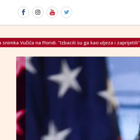
acili su ga kao uljeza i zaprijetili"
Najveće izdanje 'Herz