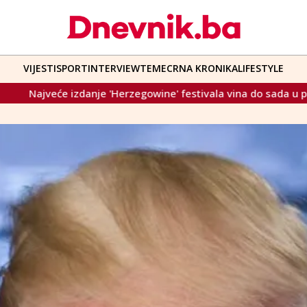
VIJESTI
SPORT
INTERVIEW
TEME
CRNA KRONIKA
LIFESTYLE
egowine' festivala vina do sada u petak u Mostaru
Dodik o