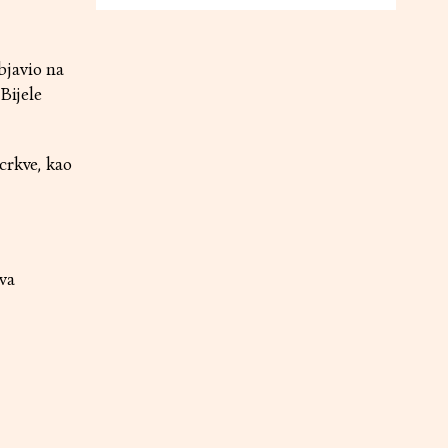
bjavio na
Bijele
crkve, kao
va