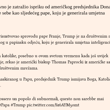
vno je zatražio ispriku od američkog predsjednika Don
 sebe kao sljedećeg pape, koju je generirala umjetna
prisustvovao sprovodu pape Franje, Trump je na društvenim
nog u papinsku odjeću, koju je generirala umjetna inteligenci
a katolike, posebno u ovom svetom vremenu kada još uvijek
e, rekao je američki biskup Thomas Paprocki iz američke s
a društvenim mrežama.
maskiranog u Papu, predsjednik Trump ismijava Boga, Katol
.
fossero un popolo di subnormali, questo non sarebbe mai
#Papa
#Trump
pic.twitter.com/Sz6AYM5omt