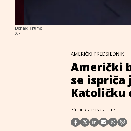
Donald Trump
X -
AMERIČKI PREDSJEDNIK
Američki b
se ispriča
Katoličku 
PIŠE: DESK
/
05.05.2025. u 11:35