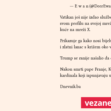
— E w a n (@DeerEw
Vatikan još nije izdao slu
svom profilu na svojoj mreži
kuće na mreži X.
Prikazuje ga kako nosi bije
i zlatni lanac s križem oko
Trump se ranije našalio da 
Nakon smrti pape Franje, K
kardinala koji ispunjavaju u
Dnevnik.ba
vezane 