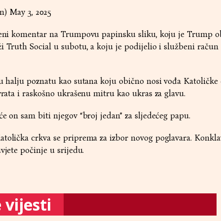
an)
May 3, 2025
žbeni komentar na Trumpovu papinsku sliku, koju je Trump o
 Truth Social u subotu, a koju je podijelio i službeni račun 
lu halju poznatu kao sutana koju obično nosi vođa Katoličke 
 vrata i raskošno ukrašenu mitru kao ukras za glavu.
će on sam biti njegov “broj jedan” za sljedećeg papu.
atolička crkva se priprema za izbor novog poglavara. Konkla
vjete počinje u srijedu.
vijesti