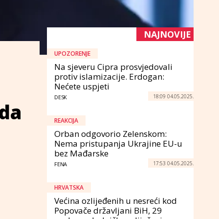
NAJNOVIJE
UPOZORENJE
Na sjeveru Cipra prosvjedovali
protiv islamizacije. Erdogan:
Nećete uspjeti
18:09 04.05.2025.
DESK
 da
REAKCIJA
Orban odgovorio Zelenskom:
Nema pristupanja Ukrajine EU-u
bez Mađarske
17:53 04.05.2025.
FENA
HRVATSKA
Većina ozlijeđenih u nesreći kod
Popovače državljani BiH, 29