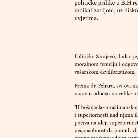
političke prilike u BiH 
radikalizacijom, uz disk
uvjetima.
Političko Sarajevo, dodao je
moralnom temelju i odgovor
vašarskom ekvilibristikom.
Prema dr. Peharu, svi ovi na
narav u odnosu na velike m
"U bošnjačko-muslimanskom 
i superiornosti nad njima i
počiva na ideji superiornost
nesposobnost da ponudi vla