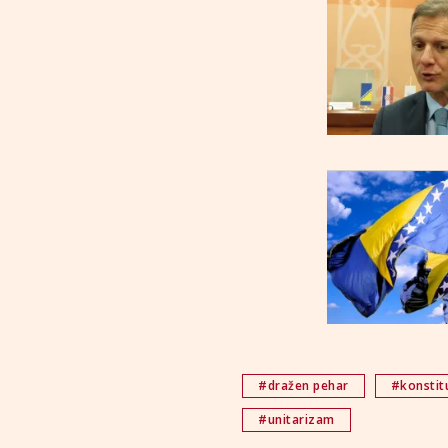
#dražen pehar
#konstit
#unitarizam