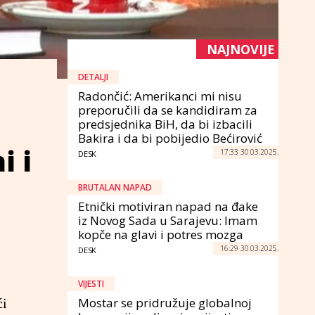
NAJNOVIJE
DETALJI
Radončić: Amerikanci mi nisu
preporučili da se kandidiram za
predsjednika BiH, da bi izbacili
Bakira i da bi pobijedio Bećirović
i i
17:33 30.03.2025.
DESK
BRUTALAN NAPAD
Etnički motiviran napad na đake
iz Novog Sada u Sarajevu: Imam
kopče na glavi i potres mozga
16:29 30.03.2025.
DESK
VIJESTI
Mostar se pridružuje globalnoj
ći