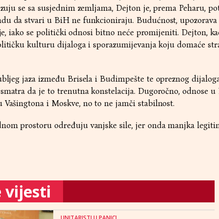
vezuju se sa susjednim zemljama, Dejton je, prema Peharu, pot
du da stvari u BiH ne funkcioniraju. Budućnost, upozorava 
lje, iako se politički odnosi bitno neće promijeniti. Dejton, k
litičku kulturu dijaloga i sporazumijevanja koju domaće str
ubljeg jaza između Brisela i Budimpešte te opreznog dijalog
 smatra da je to trenutna konstelacija. Dugoročno, odnose u
 Vašingtona i Moskve, no to ne jamči stabilnost.
nom prostoru određuju vanjske sile, jer onda manjka legitimi
vijesti
UNITARISTI U PANICI