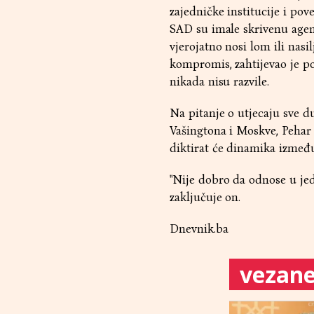
zajedničke institucije i po
SAD su imale skrivenu agen
vjerojatno nosi lom ili nasi
kompromis, zahtijevao je po
nikada nisu razvile.
Na pitanje o utjecaju sve d
Vašingtona i Moskve, Pehar
diktirat će dinamika između
"Nije dobro da odnose u jed
zaključuje on.
Dnevnik.ba
vezane 