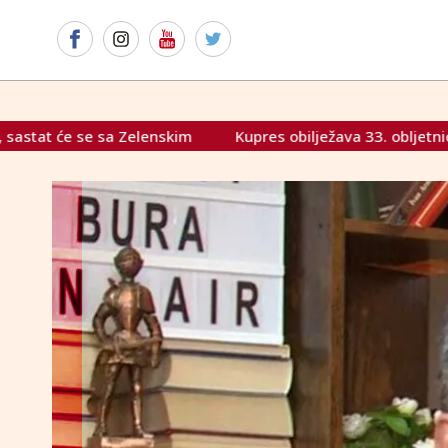
Kupres obilježava 33. obljetnicu stradanja hrvatskog naroda