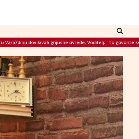
vrede. Voditelj: "To govorite svojima doma"
Alarmantno sta