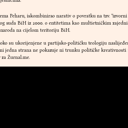
esnicima."
ema Peharu, iskombinirao narativ o povratku na tzv. "izvorni 
og suda BiH iz 2000. o entitetima kao multietničkim zajedn
h naroda na cijelom teritoriju BiH.
oko su ukorijenjene u partijsko-političku teologiju naslijeđe
i jedna strana ne pokazuje ni trunku političke kreativnosti i
r za
Žurnal.me
.