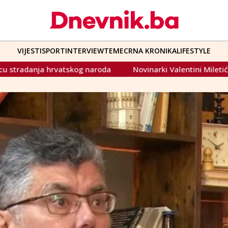
VIJESTI
SPORT
INTERVIEW
TEME
CRNA KRONIKA
LIFESTYLE
Novinarki Valentini Miletić u Varaždinu dovikivali gnjusne u