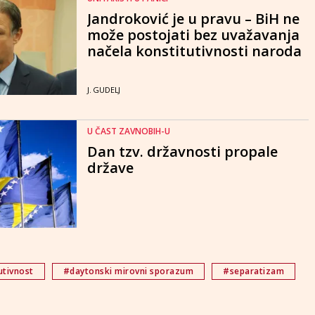
Jandroković je u pravu – BiH ne
može postojati bez uvažavanja
načela konstitutivnosti naroda
J. GUDELJ
U ČAST ZAVNOBIH-U
Dan tzv. državnosti propale
države
utivnost
#daytonski mirovni sporazum
#separatizam