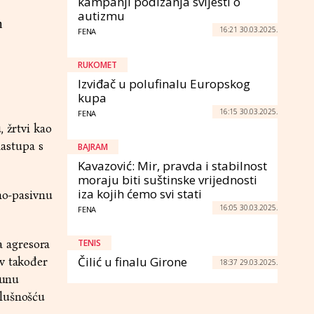
kampanji podizanja svijesti o
autizmu
m
16:21 30.03.2025.
FENA
RUKOMET
Izviđač u polufinalu Europskog
kupa
16:15 30.03.2025.
FENA
, žrtvi kao
astupa s
BAJRAM
Kavazović: Mir, pravda i stabilnost
moraju biti suštinske vrijednosti
iza kojih ćemo svi stati
vno-pasivnu
16:05 30.03.2025.
FENA
a agresora
TENIS
Čilić u finalu Girone
iv također
18:37 29.03.2025.
punu
slušnošću