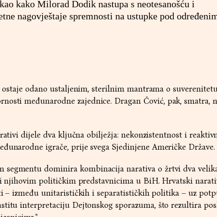
rekao kako Milorad Dodik nastupa s neotesanošću i
retne nagovještaje spremnosti na ustupke pod određeni
, ostaje odano ustaljenim, sterilnim mantrama o suverenitetu
nosti međunarodne zajednice. Dragan Čović, pak, smatra, n
rativi dijele dva ključna obilježja: nekonzistentnost i reakti
eđunarodne igrače, prije svega Sjedinjene Američke Države.
segmentu dominira kombinacija narativa o žrtvi dva velik
li njihovim političkim predstavnicima u BiH. Hrvatski narat
i – između unitarističkih i separatističkih politika – uz pot
stitu interpretaciju Dejtonskog sporazuma, što rezultira po