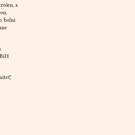
rošen, a
on,
ao bolni
ane
a
 BiH
tet",