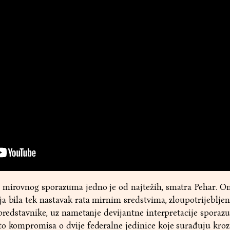
 mirovnog sporazuma jedno je od najtežih, smatra Pehar. On
a bila tek nastavak rata mirnim sredstvima, zloupotrijebljen
 predstavnike, uz nametanje devijantne interpretacije spora
to kompromisa o dvije federalne jedinice koje surađuju kroz