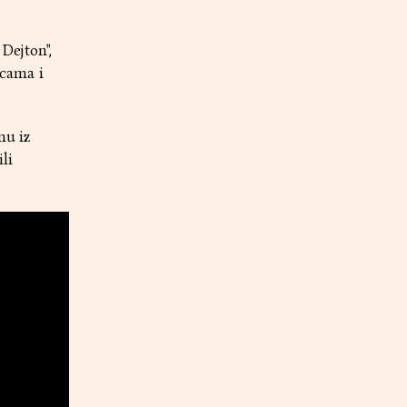
Dejton",
icama i
nu iz
li