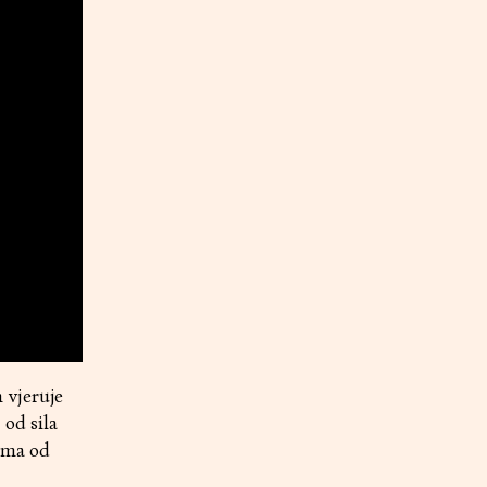
 vjeruje
 od sila
zuma od