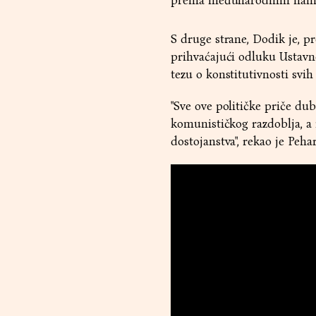
prema međunarodnim namj
S druge strane, Dodik je, pr
prihvaćajući odluku Ustavn
tezu o konstitutivnosti svi
"Sve ove političke priče dub
komunističkog razdoblja, a n
dostojanstva", rekao je Peha